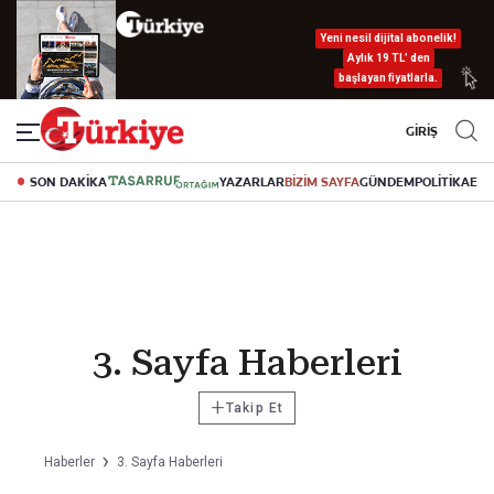
Yeni nesil dijital abonelik!
Aylık 19 TL’ den
başlayan fiyatlarla.
GİRİŞ
SON DAKİKA
YAZARLAR
BİZİM SAYFA
GÜNDEM
POLİTİKA
EK
3. Sayfa Haberleri
+
Takip Et
Haberler
3. Sayfa Haberleri