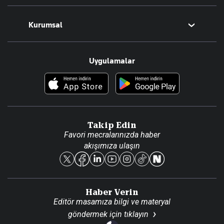
Magazin
Kurumsal
Teknoloji
Resmî Ilanlar
Hakkımızda
Uygulamalar
Haberler
İletişim
Foto Haber
Künye
Video Galeri
Gazete Aboneliği
Danışma Telefonları
Takip Edin
Favori mecralarınızda haber
Yasal
akışımıza ulaşın
Reklam Ver
Haber Verin
Editör masamıza bilgi ve materyal
göndermek için
tıklayın