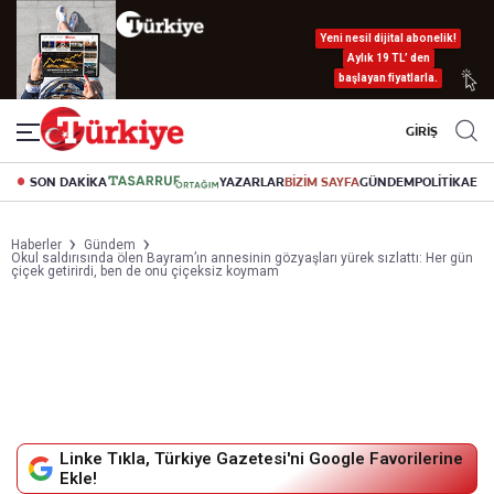
Yeni nesil dijital abonelik!
Aylık 19 TL’ den
başlayan fiyatlarla.
GİRİŞ
SON DAKİKA
YAZARLAR
BİZİM SAYFA
GÜNDEM
POLİTİKA
EK
Haberler
Gündem
Okul saldırısında ölen Bayram’ın annesinin gözyaşları yürek sızlattı: Her gün
çiçek getirirdi, ben de onu çiçeksiz koymam
Linke Tıkla, Türkiye Gazetesi'ni Google Favorilerine
Ekle!