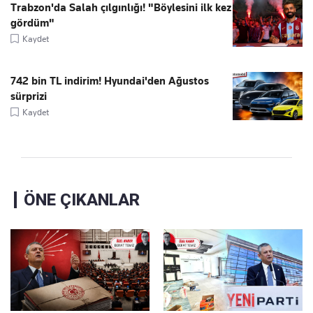
Trabzon'da Salah çılgınlığı! "Böylesini ilk kez
gördüm"
Kaydet
742 bin TL indirim! Hyundai'den Ağustos
sürprizi
Kaydet
ÖNE ÇIKANLAR