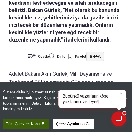
kendisini feshedeceğini ve silah bırakacağını
belirtti. Bakan Gürlek, "Net olarak bu kanunda
kesinlikle biz, şehitlerimizi ya da gazilerimizi
incitecek bir düzenleme yapmadık. Onların
kesinlikle yüzlerini yere eğdirecek bir
düzenleme yapmadık" ifadelerini kullandı.
a-
|
+A
Özetle
Dinle
Kaydet
Adalet Bakanı Akın Gürlek, Milli Dayanışma ve
Toplumsal Bütünleşmenin Güçlendirilmesine
Dair Kanun Teklifi'ne ilişkin "Net olarak bu
Sizlere daha iyi hizmet sunabilmek adına sitemizde
çerez
×
Bugünkü yazarların köşe
kanunda kesinlikle biz, şehitlerimizi ya da
konumlandırmaktayız. Kişisel verileriniz, KVKK ve GDPR kapsamında
yazılarını özet
|
toplanıp işlenir. Detaylı bilgi almak için
Aydınlatma Metnimizi
gazilerimizi incitecek bir düzenleme yapmadık.
📰
Son 30 güne ait haberleri, spor gelişmelerini veya yazar yazılarını sorgulayabilirsiniz.
inceleyebilirsiniz.
Onların kesinlikle yüzlerini yere eğdirecek bir
düzenleme yapmadık." dedi.
Tüm Çerezleri Kabul Et
Çerez Ayarlarına Git