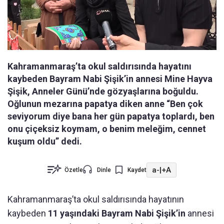
Kahramanmaraş’ta okul saldırısında hayatını
kaybeden Bayram Nabi Şişik’in annesi Mine Hayva
Şişik, Anneler Günü’nde gözyaşlarına boğuldu.
Oğlunun mezarına papatya diken anne “Ben çok
seviyorum diye bana her gün papatya toplardı, ben
onu çiçeksiz koymam, o benim meleğim, cennet
kuşum oldu” dedi.
a-
|
+A
Özetle
Dinle
Kaydet
Kahramanmaraş’ta okul saldırısında hayatının
kaybeden
11 yaşındaki Bayram Nabi Şişik’in
annesi