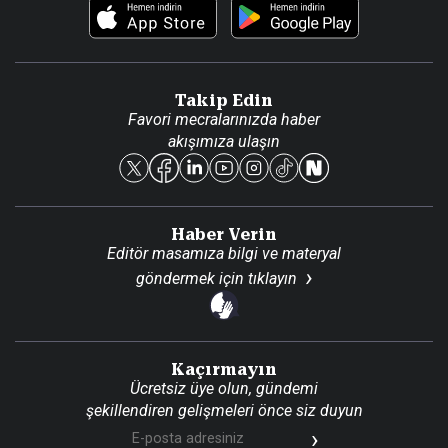
Foto Haber
Künye
Video Galeri
Gazete Aboneliği
Danışma Telefonları
Takip Edin
Favori mecralarınızda haber
Yasal
akışımıza ulaşın
Reklam Ver
Haber Verin
Editör masamıza bilgi ve materyal
göndermek için
tıklayın
Kaçırmayın
Ücretsiz üye olun, gündemi
şekillendiren gelişmeleri önce siz duyun