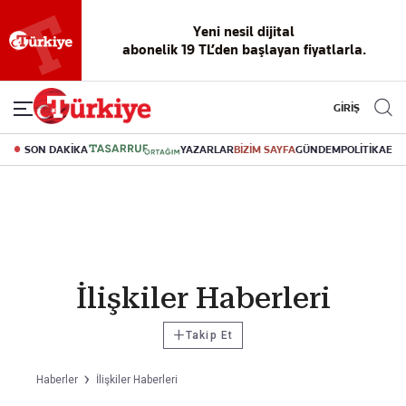
Yeni nesil dijital
abonelik 19 TL’den başlayan fiyatlarla.
GİRİŞ
SON DAKİKA
YAZARLAR
BİZİM SAYFA
GÜNDEM
POLİTİKA
EK
İlişkiler Haberleri
+
Takip Et
Haberler
İlişkiler Haberleri