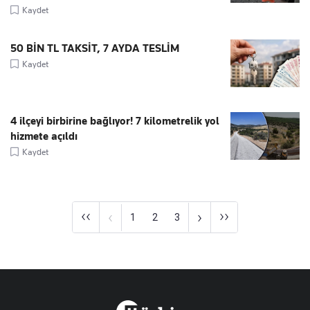
Kaydet
50 BİN TL TAKSİT, 7 AYDA TESLİM
Kaydet
4 ilçeyi birbirine bağlıyor! 7 kilometrelik yol
hizmete açıldı
Kaydet
‹‹
››
‹
›
1
2
3