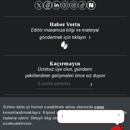
Reklam Ver
Haber Verin
Editör masamıza bilgi ve materyal
göndermek için
tıklayın
Kaçırmayın
Ücretsiz üye olun, gündemi
şekillendiren gelişmeleri önce siz duyun
Son Dakika
Site Haritası
RSS
KVKK Aydınlatma Metni
Sizlere daha iyi hizmet sunabilmek adına sitemizde
çerez
Gizlilik Politikası
Çerez Politikası
konumlandırmaktayız. Kişisel verileriniz, KVKK ve GDPR kapsamında
×
Bugünün ö
|
toplanıp işlenir. Detaylı bilgi almak için
Aydınlatma Metnimizi
📰
Son 30 güne ait haberleri, spor gelişmelerini veya yazar yazılarını sorgulayabilirsiniz.
© 2026 İhlas Medya Grubu. Tüm Hakları Saklıdır
inceleyebilirsiniz.