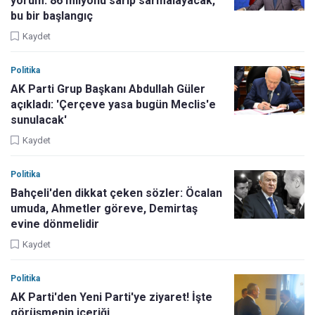
yorum: 86 milyonu sarıp sarmalayacak,
bu bir başlangıç
Kaydet
Politika
AK Parti Grup Başkanı Abdullah Güler
açıkladı: 'Çerçeve yasa bugün Meclis'e
sunulacak'
Kaydet
Politika
Bahçeli'den dikkat çeken sözler: Öcalan
umuda, Ahmetler göreve, Demirtaş
evine dönmelidir
Kaydet
Politika
AK Parti'den Yeni Parti'ye ziyaret! İşte
görüşmenin içeriği...