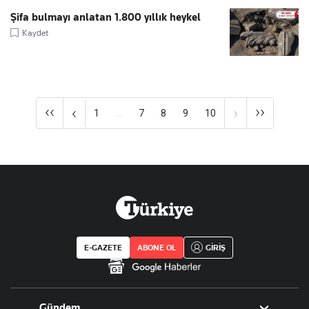
Şifa bulmayı anlatan 1.800 yıllık heykel
Kaydet
‹‹
››
‹
›
1
...
7
8
9
10
E-GAZETE
ABONE OL
GİRİŞ
Gündem