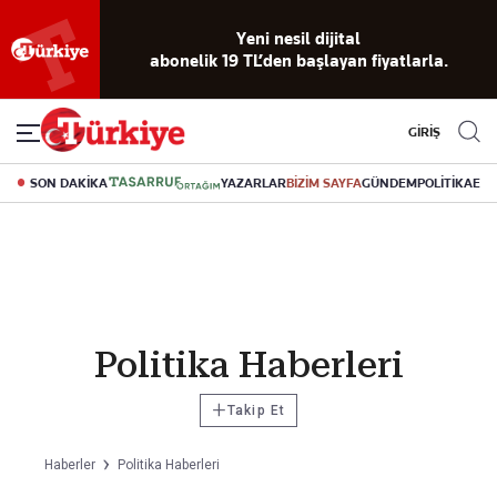
Yeni nesil dijital
abonelik 19 TL’den başlayan fiyatlarla.
GİRİŞ
SON DAKİKA
YAZARLAR
BİZİM SAYFA
GÜNDEM
POLİTİKA
EK
Politika Haberleri
+
Takip Et
Haberler
Politika Haberleri