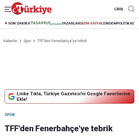
GİRİŞ
SON DAKİKA
YAZARLAR
BİZİM SAYFA
GÜNDEM
POLİTİKA
EK
Haberler
Spor
TFF'den Fenerbahçe'ye tebrik
Linke Tıkla, Türkiye Gazetesi'ni Google Favorilerine
Ekle!
SPOR
TFF'den Fenerbahçe'ye tebrik