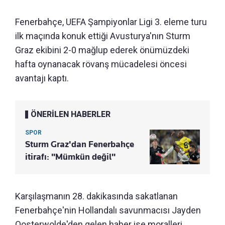
Fenerbahçe, UEFA Şampiyonlar Ligi 3. eleme turu
ilk maçında konuk ettiği Avusturya'nın Sturm
Graz ekibini 2-0 mağlup ederek önümüzdeki
hafta oynanacak rövanş mücadelesi öncesi
avantajı kaptı.
ÖNERİLEN HABERLER
SPOR
Sturm Graz'dan Fenerbahçe
itirafı: "Mümkün değil"
Karşılaşmanın 28. dakikasında sakatlanan
Fenerbahçe'nin Hollandalı savunmacısı Jayden
Oosterwolde'den gelen haber ise moralleri