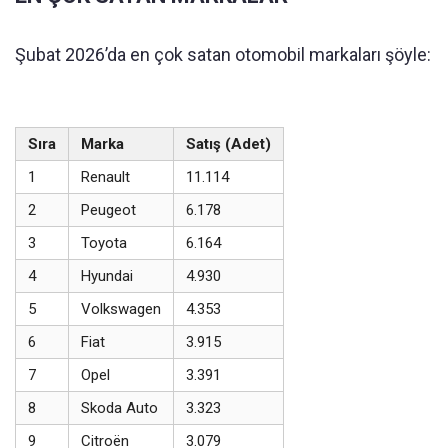
Şubat 2026’da en çok satan otomobil markaları şöyle:
Sıra
Marka
Satış (Adet)
1
Renault
11.114
2
Peugeot
6.178
3
Toyota
6.164
4
Hyundai
4.930
5
Volkswagen
4.353
6
Fiat
3.915
7
Opel
3.391
8
Skoda Auto
3.323
9
Citroën
3.079