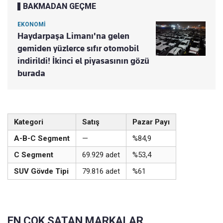
BAKMADAN GEÇME
EKONOMİ
Haydarpaşa Limanı'na gelen
gemiden yüzlerce sıfır otomobil
indirildi! İkinci el piyasasının gözü
burada
Kategori
Satış
Pazar Payı
A-B-C Segment
—
%84,9
C Segment
69.929 adet
%53,4
SUV Gövde Tipi
79.816 adet
%61
EN ÇOK SATAN MARKALAR