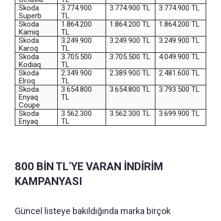
Skoda
3.774.900
3.774.900 TL
3.774.900 TL
Superb
TL
Skoda
1.864.200
1.864.200 TL
1.864.200 TL
Kamiq
TL
Skoda
3.249.900
3.249.900 TL
3.249.900 TL
Karoq
TL
Skoda
3.705.500
3.705.500 TL
4.049.900 TL
Kodiaq
TL
Skoda
2.349.900
2.389.900 TL
2.481.600 TL
Elroq
TL
Skoda
3.654.800
3.654.800 TL
3.793.500 TL
Enyaq
TL
Coupe
Skoda
3.562.300
3.562.300 TL
3.699.900 TL
Enyaq
TL
800 BİN TL’YE VARAN İNDİRİM
KAMPANYASI
Güncel listeye bakıldığında marka birçok