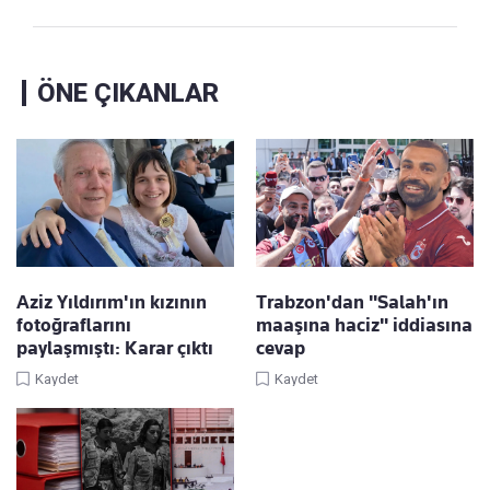
ÖNE ÇIKANLAR
Aziz Yıldırım'ın kızının
Trabzon'dan "Salah'ın
fotoğraflarını
maaşına haciz" iddiasına
paylaşmıştı: Karar çıktı
cevap
Kaydet
Kaydet