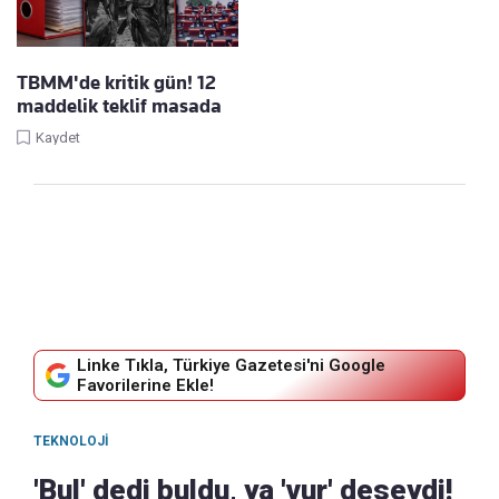
TBMM'de kritik gün! 12
maddelik teklif masada
Kaydet
Linke Tıkla, Türkiye Gazetesi'ni Google
Favorilerine Ekle!
TEKNOLOJI
'Bul' dedi buldu, ya 'vur' deseydi!