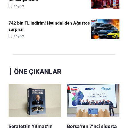
Kaydet
742 bin TL indirim! Hyundai'den Ağustos
sürprizi
Kaydet
ÖNE ÇIKANLAR
Şerafettin Yılmaz’ın
Borsa’nın 7’nci sigorta