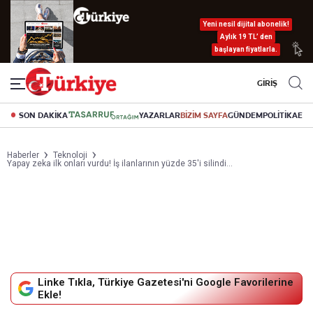
Yeni nesil dijital abonelik!
Aylık 19 TL’ den
başlayan fiyatlarla.
GİRİŞ
SON DAKİKA
YAZARLAR
BİZİM SAYFA
GÜNDEM
POLİTİKA
EK
Haberler
Teknoloji
Yapay zeka ilk onları vurdu! İş ilanlarının yüzde 35'i silindi...
Linke Tıkla, Türkiye Gazetesi'ni Google Favorilerine
Ekle!