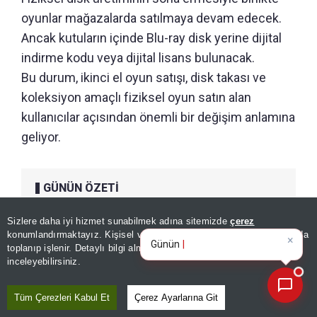
oyunlar mağazalarda satılmaya devam edecek.
Ancak kutuların içinde Blu-ray disk yerine dijital
indirme kodu veya dijital lisans bulunacak.
Bu durum, ikinci el oyun satışı, disk takası ve
koleksiyon amaçlı fiziksel oyun satın alan
kullanıcılar açısından önemli bir değişim anlamına
geliyor.
GÜNÜN ÖZETİ
Sizlere daha iyi hizmet sunabilmek adına sitemizde
çerez
×
Günün spor, gündem ve
konumlandırmaktayız. Kişisel verileriniz, KVKK ve GDPR kapsamında
ekonomi gelişmelerini anali
toplanıp işlenir. Detaylı bilgi almak için
Aydınlatma Metnimizi
📰
Son 30 güne ait haberleri, spor gelişmelerini veya yazar yazılarını sorgulayabilirsiniz.
inceleyebilirsiniz.
Tüm Çerezleri Kabul Et
Çerez Ayarlarına Git