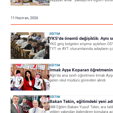
yaşayan anlar" yaklaşımını eğitim siste
11 Haziran, 2026
EĞITIM
YKS'de önemli değişiklik: Aynı sı
YKS giriş belgeleri erişime açılırken Ö
TYT ve AYT oturumlarında adayların çoğu 
EĞITIM
Irmak Ayşe Koparan öğretmenin
Ağrı’da ana sınıfı öğretmeni Irmak Ay
gelen okul müdürü görevden alındı.
EĞITIM
Bakan Tekin, eğitimdeki yeni adı
Millî Eğitim Bakanı Yusuf Tekin, ara ta
velileri yakından ilgilendiren konulara açı