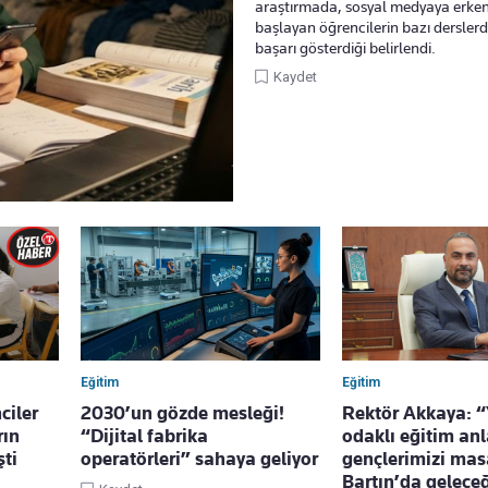
araştırmada, sosyal medyaya erken
başlayan öğrencilerin bazı dersle
başarı gösterdiği belirlendi.
Kaydet
Eğitim
Eğitim
ciler
2030’un gözde mesleği!
Rektör Akkaya: 
rın
“Dijital fabrika
odaklı eğitim anl
şti
operatörleri” sahaya geliyor
gençlerimizi masa
Bartın’da gelece