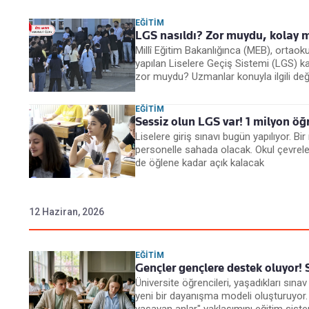
EĞITIM
LGS nasıldı? Zor muydu, kolay m
Millî Eğitim Bakanlığınca (MEB), ortaok
yapılan Liselere Geçiş Sistemi (LGS) k
zor muydu? Uzmanlar konuyla ilgili de
EĞITIM
Sessiz olun LGS var! 1 milyon ö
Liselere giriş sınavı bugün yapılıyor. B
personelle sahada olacak. Okul çevre
de öğlene kadar açık kalacak
12 Haziran, 2026
EĞITIM
Gençler gençlere destek oluyor! 
Üniversite öğrencileri, yaşadıkları sına
yeni bir dayanışma modeli oluşturuyor.