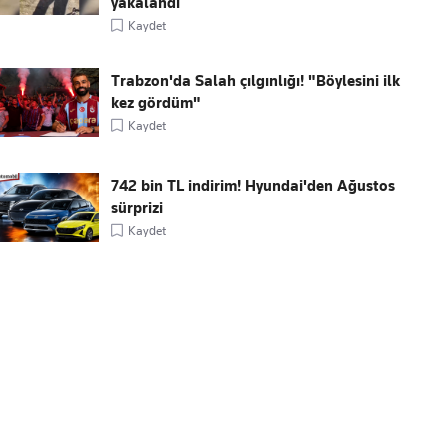
yakalandı
Kaydet
Trabzon'da Salah çılgınlığı! "Böylesini ilk
kez gördüm"
Kaydet
742 bin TL indirim! Hyundai'den Ağustos
sürprizi
Kaydet