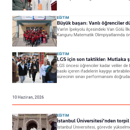
EĞITIM
Büyük başarı: Vanlı öğrenciler
Van’ın İpekyolu ilçesindeki Van Gölü İlk
Kanguru Matematik Olimpiyatlarında öne
EĞITIM
LGS için son taktikler: Mutlaka 
LGS öncesi öğrenciler kadar veliler de b
baskı içeren ifadelerin kaygıyı artırabil
sürecinin sınav performansını doğrudan 
10 Haziran, 2026
EĞITIM
İstanbul Üniversitesi’nden torpil
İstanbul Üniversitesi, görevde yükselme s