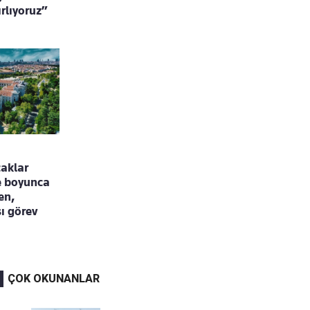
rlıyoruz”
caklar
te boyunca
en,
ı görev
ÇOK OKUNANLAR