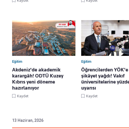
Kaydet
Kaydet
Eğitim
Eğitim
Akdeniz'de akademik
Öğrencilerden YÖK'e
karargâh! ODTÜ Kuzey
şikâyet yağdı! Vakıf
Kıbrıs yeni döneme
üniversitelerine yüzd
hazırlanıyor
uyarısı
Kaydet
Kaydet
13 Haziran, 2026