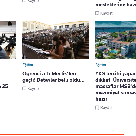
Kaydet
mesleklerine hazı
Kaydet
Eğitim
Eğitim
Öğrenci affı Meclis'ten
YKS tercihi yapa
geçti! Detaylar belli oldu...
dikkat! Üniversi
e 25
masraflar MSB'd
Kaydet
mezuniyet sonras
hazır
Kaydet