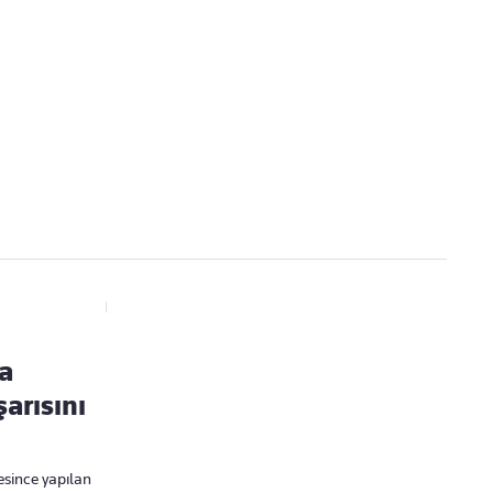
Kaçırmayın
Ücretsiz üye olun, gündemi
şekillendiren gelişmeleri önce siz duyun
a
arısını
esince yapılan