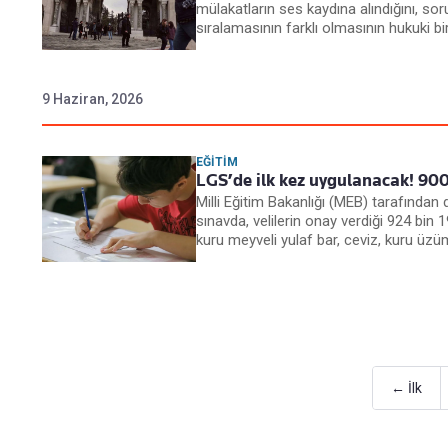
mülakatların ses kaydına alındığını, soru
sıralamasının farklı olmasının hukuki bi
9 Haziran, 2026
EĞITIM
LGS’de ilk kez uygulanacak! 900
Milli Eğitim Bakanlığı (MEB) tarafında
sınavda, velilerin onay verdiği 924 bin 
kuru meyveli yulaf bar, ceviz, kuru üzü
← İlk