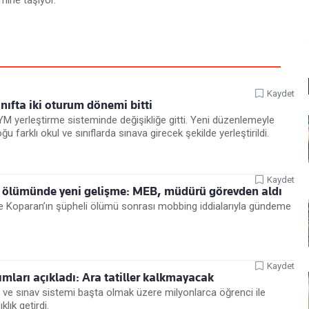
mine taşıyor.
Kaydet
nıfta iki oturum dönemi bitti
SYM yerleştirme sisteminde değişikliğe gitti. Yeni düzenlemeyle
farklı okul ve sınıflarda sınava girecek şekilde yerleştirildi.
Kaydet
 ölümünde yeni gelişme: MEB, müdürü görevden aldı
şe Koparan’ın şüpheli ölümü sonrası mobbing iddialarıyla gündeme
Kaydet
mları açıkladı: Ara tatiller kalkmayacak
til ve sınav sistemi başta olmak üzere milyonlarca öğrenci ile
klık getirdi.