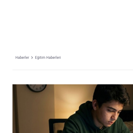
Takip Edin
Favori mecralarınızda haber
akışımıza ulaşın
Haberler
Eğitim Haberleri