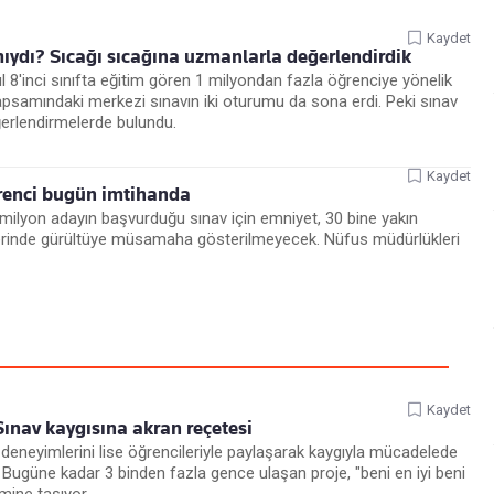
Kaydet
ıydı? Sıcağı sıcağına uzmanlarla değerlendirdik
ul 8'inci sınıfta eğitim gören 1 milyondan fazla öğrenciye yönelik
apsamındaki merkezi sınavın iki oturumu da sona erdi. Peki sınav
ğerlendirmelerde bulundu.
Kaydet
ğrenci bugün imtihanda
ir milyon adayın başvurduğu sınav için emniyet, 30 bine yakın
lerinde gürültüye müsamaha gösterilmeyecek. Nüfus müdürlükleri
Kaydet
Sınav kaygısına akran reçetesi
v deneyimlerini lise öğrencileriyle paylaşarak kaygıyla mücadelede
 Bugüne kadar 3 binden fazla gence ulaşan proje, "beni en iyi beni