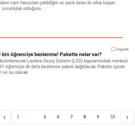
ların cam fanustan çekildiğini ve yazılı sınav ile nihai başarı
r zorunluluk olduğunu ...
Kaydet
 bin öğrenciye beslenme! Pakette neler var?
n düzenlenecek Liselere Geçiş Sistemi (LGS) kapsamındaki merkezi
191 öğrenciye ilk defa beslenme paketi dağıtılacak. Paketin içinde
m ve su olacak.
‹
›
1
...
5
6
7
8
9
10