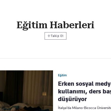
Haber Verin
Eğitim Haberleri
Editör masamıza bilgi ve materyal
göndermek için
tıklayın
+
Takip Et
Eğitim
Erken sosyal medy
kullanımı, ders baş
düşürüyor
İtalya’da Milano-Bicocca Üniversit