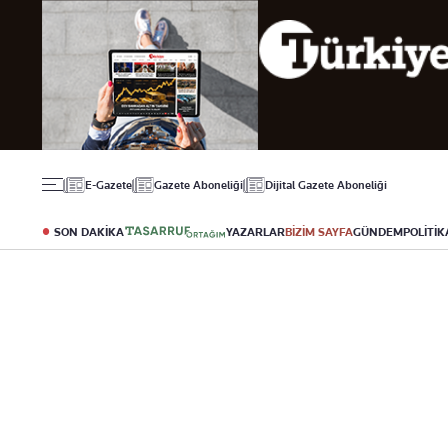
Gündem
Ekonomi
Spor
Politika
Borsa
Futbol
Eğitim
Altın
Puan Durumu
Döviz
Fikstür
Hisse Senedi
Şampiyonlar Ligi
Kripto Para
Avrupa Ligi
Emlak
Basketbol
E-Gazete
Gazete Aboneliği
Dijital Gazete Aboneliği
T-Otomobil
Turizm
SON DAKİKA
YAZARLAR
BİZİM SAYFA
GÜNDEM
POLİTİK
Yazarlar
Diğer Kategoriler
Kurumsal
Bugünün Yazarları
Magazin
Hakkımızda
Tüm Yazarlar
Teknoloji
İletişim
Resmî Ilanlar
Künye
Haberler
Gazete Aboneliği
Foto Haber
Danışma Telefonları
Video Galeri
Yasal
Reklam Ver