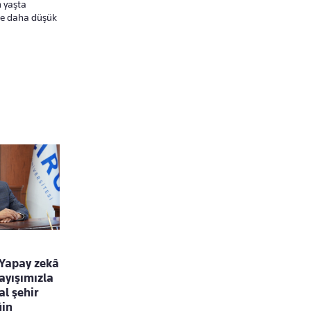
 yaşta
rde daha düşük
“Yapay zekâ
ayışımızla
l şehir
ğin