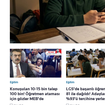
Eğitim
Eğitim
Konuşulan 10-15 bin talep
LGS’de başarılı öğren
100 bin! Öğretmen ataması
81 ile dağıldı! Adayla
için gözler MEB'de
%93’ü tercihine yerle