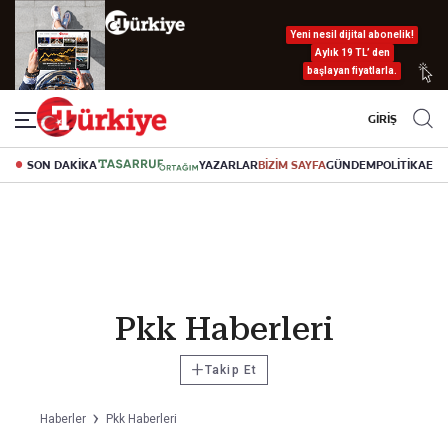
Yeni nesil dijital abonelik!
Aylık 19 TL’ den
başlayan fiyatlarla.
GİRİŞ
SON DAKİKA
YAZARLAR
BİZİM SAYFA
GÜNDEM
POLİTİKA
EK
Pkk Haberleri
+
Takip Et
Haberler
Pkk Haberleri