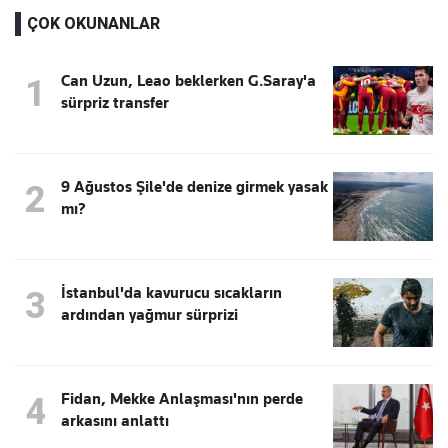
ÇOK OKUNANLAR
Can Uzun, Leao beklerken G.Saray'a
1
sürpriz transfer
9 Ağustos Şile'de denize girmek yasak
2
mı?
İstanbul'da kavurucu sıcakların
3
ardından yağmur sürprizi
Fidan, Mekke Anlaşması'nın perde
4
arkasını anlattı