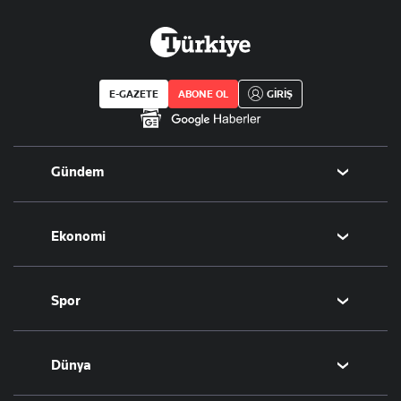
E-GAZETE
ABONE OL
GİRİŞ
Gündem
Politika
Ekonomi
Eğitim
Borsa
Spor
Altın
Döviz
Futbol
Dünya
Hisse Senedi
Puan Durumu