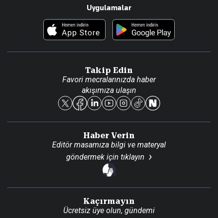
Uygulamalar
Haberler
İletişim
Foto Haber
Künye
Video Galeri
Gazete Aboneliği
Danışma Telefonları
Takip Edin
Favori mecralarınızda haber
Yasal
akışımıza ulaşın
Reklam Ver
Haber Verin
Editör masamıza bilgi ve materyal
göndermek için
tıklayın
Kaçırmayın
Ücretsiz üye olun, gündemi