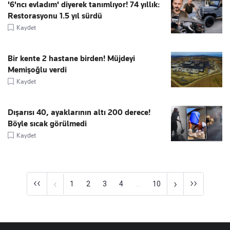
'6'ncı evladım' diyerek tanımlıyor! 74 yıllık:
Restorasyonu 1.5 yıl sürdü
Kaydet
Bir kente 2 hastane birden! Müjdeyi
Memişoğlu verdi
Kaydet
Dışarısı 40, ayaklarının altı 200 derece!
Böyle sıcak görülmedi
Kaydet
‹‹
››
‹
›
1
2
3
4
...
10