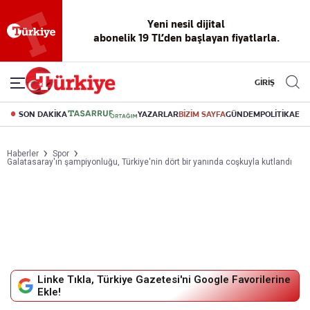
Yeni nesil dijital
abonelik 19 TL’den başlayan fiyatlarla.
GİRİŞ
SON DAKİKA
YAZARLAR
BİZİM SAYFA
GÜNDEM
POLİTİKA
EK
Haberler
Spor
Galatasaray'ın şampiyonluğu, Türkiye'nin dört bir yanında coşkuyla kutlandı
Linke Tıkla, Türkiye Gazetesi'ni Google Favorilerine
Ekle!