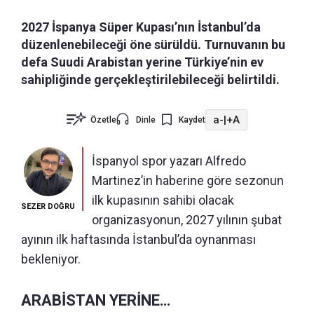
2027 İspanya Süper Kupası’nın İstanbul’da
düzenlenebileceği öne sürüldü. Turnuvanın bu
defa Suudi Arabistan yerine Türkiye’nin ev
sahipliğinde gerçekleştirilebileceği belirtildi.
a-
|
+A
Özetle
Dinle
Kaydet
İspanyol spor yazarı Alfredo
Martinez’in haberine göre sezonun
ilk kupasının sahibi olacak
SEZER DOĞRU
organizasyonun, 2027 yılının şubat
ayının ilk haftasında İstanbul’da oynanması
bekleniyor.
ARABİSTAN YERİNE…