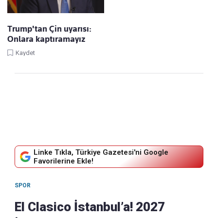
Trump'tan Çin uyarısı:
Onlara kaptıramayız
Kaydet
Linke Tıkla, Türkiye Gazetesi'ni Google
Favorilerine Ekle!
SPOR
El Clasico İstanbul’a! 2027