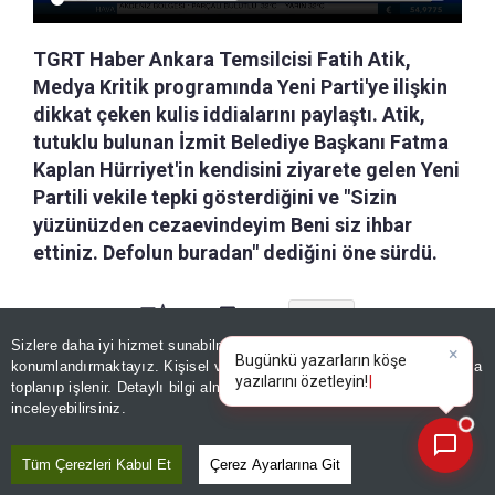
TGRT Haber Ankara Temsilcisi Fatih Atik,
Medya Kritik programında Yeni Parti'ye ilişkin
dikkat çeken kulis iddialarını paylaştı. Atik,
tutuklu bulunan İzmit Belediye Başkanı Fatma
Kaplan Hürriyet'in kendisini ziyarete gelen Yeni
Partili vekile tepki gösterdiğini ve "Sizin
yüzünüzden cezaevindeyim Beni siz ihbar
ettiniz. Defolun buradan" dediğini öne sürdü.
a-
|
+A
Özetle
Kaydet
Sizlere daha iyi hizmet sunabilmek adına sitemizde
çerez
×
Bugünkü yazarların köşe
konumlandırmaktayız. Kişisel verileriniz, KVKK ve GDPR kapsamında
TGRT Haber Ankara Temsilcisi Fatih
yazıları
toplanıp işlenir. Detaylı bilgi almak için
Aydınlatma Metnimizi
📰
Son 30 güne ait haberleri, spor gelişmelerini veya yazar yazılarını sorgulayabilirsiniz.
inceleyebilirsiniz.
Atik, TGRT Haber ekranlarında
yayınlanan Medya Kritik programında
SİNEM GÖNEN
Tüm Çerezleri Kabul Et
Çerez Ayarlarına Git
Yeni Parti'deki son gelişmelere