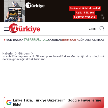
Yeni nesil dijital abonelik!
Aylık 19 TL’ den
başlayan fiyatlarla.
GİRİŞ
SON DAKİKA
YAZARLAR
BİZİM SAYFA
GÜNDEM
POLİTİKA
EK
Haberler
Gündem
İstanbul’da depremde ilk 48 saat planı hazır! Bakan Memişoğlu duyurdu, kimin
nereye gideceği tek tek belirlendi
Linke Tıkla, Türkiye Gazetesi'ni Google Favorilerine
Ekle!