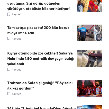
uygulama: Sizi görüp gölgeden
yürütüyor, otobüste bile serinletiyor!
Kaydet
Tam satışa çıkacaktı! 200 kilo bozuk
midye imha edil...
Kaydet
Kıyıya otomobille zor çektiler! Sakarya
Nehri'nde 1.90 metrelik dev yayın balığı
yakalandı
Kaydet
Trabzon'da Salah çılgınlığı! "Böylesini
ilk kez gördüm"
Kaydet
742 bin TL indirim! Hyundai'den Ağustos