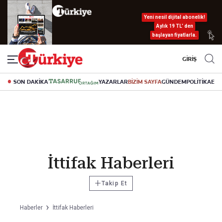
Yeni nesil dijital abonelik!
Aylık 19 TL’ den
başlayan fiyatlarla.
GİRİŞ
SON DAKİKA
YAZARLAR
BİZİM SAYFA
GÜNDEM
POLİTİKA
EK
İttifak Haberleri
+
Takip Et
Haberler
İttifak Haberleri