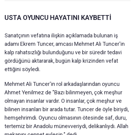
USTA OYUNCU HAYATINI
KAYBETTİ
Sanatçının vefatına ilişkin açıklamada bulunan iş
adamı Ekrem Tuncer, amcası Mehmet Ali Tuncer'in
kalp rahatsızlığı bulunduğunu ve bir süredir tedavi
gördüğünü aktararak, bugün kalp krizinden vefat
ettiğini söyledi.
Mehmet Ali Tuncer'in rol arkadaşlarından oyuncu
Ahmet Yenilmez de "Bazı bilinmeyen, çok meşhur
olmayan insanlar vardır. O insanlar, çok meşhur ve
bilinen insanları bir arada tutar. Tuncer de öyle biriydi,
hemşehrimdi. Oyuncu olmasının ötesinde saf, duru,
tertemiz bir Anadolu münevveriydi, delikanlıydı. Allah
mekanını cennet eylesin." dedi.