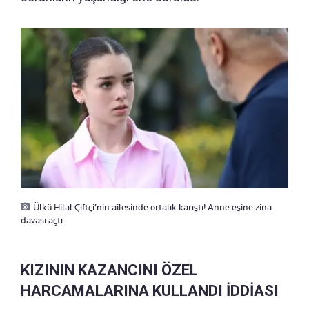
Ülkü Hilal Çiftçi’nin ailesinde ortalık karıştı! Anne eşine zina
davası açtı
KIZININ KAZANCINI ÖZEL
HARCAMALARINA KULLANDI İDDİASI