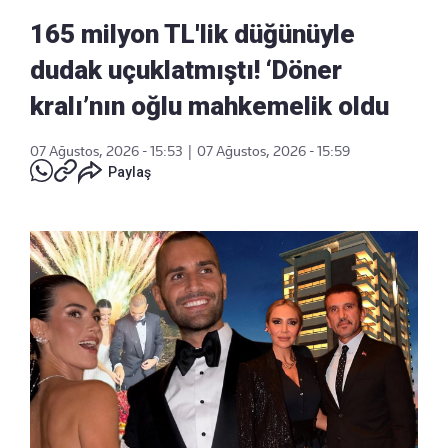
165 milyon TL'lik düğünüyle
dudak uçuklatmıştı! ‘Döner
kralı’nın oğlu mahkemelik oldu
07 Ağustos, 2026 - 15:53
|
07 Ağustos, 2026 - 15:59
Paylaş