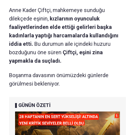
Anne Kader Çiftçi, mahkemeye sunduğu
dilekçede eşinin,
kızlarının oyunculuk
faaliyetlerinden elde ettiği gelirleri başka
kadınlarla yaptığı harcamalarda kullandığını
iddia etti.
Bu durumun aile içindeki huzuru
bozduğunu öne süren
Çiftçi, eşini zina
yapmakla da suçladı.
Boşanma davasının önümüzdeki günlerde
görülmesi bekleniyor.
GÜNÜN ÖZETİ