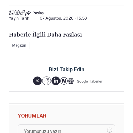
Paylaş
Yayın Tarihi
|
07 Ağustos, 2026 - 15:53
Haberle İlgili Daha Fazlası
Magazin
Bizi Takip Edin
YORUMLAR