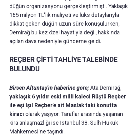
düğün organizasyonu gerçekleştirmişti. Yaklaşık
165 milyon TL'lik maliyeti ve lüks detaylarıyla
dikkat çeken düğün uzun süre konuşulurken,
Demirağ bu kez özel hayatıyla değil, hakkında
açılan dava nedeniyle gündeme geldi.
REÇBER ÇİFTİ TAHLİYE TALEBİNDE
BULUNDU
Birsen Altuntaş'ın haberine göre;
Ata Demirağ,
yaklaşık 6 yıldır eski milli kaleci Rüştü Reçber
ile eşi Işıl Reçber'e ait Maslak'taki konutta
kiracı
olarak yaşıyor. Taraflar arasında yaşanan
kira anlaşmazlığı ise İstanbul 38. Sulh Hukuk
Mahkemesi'ne taşındı.