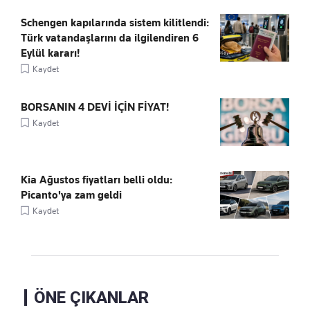
Schengen kapılarında sistem kilitlendi:
Türk vatandaşlarını da ilgilendiren 6
Eylül kararı!
Kaydet
BORSANIN 4 DEVİ İÇİN FİYAT!
Kaydet
Kia Ağustos fiyatları belli oldu:
Picanto'ya zam geldi
Kaydet
ÖNE ÇIKANLAR