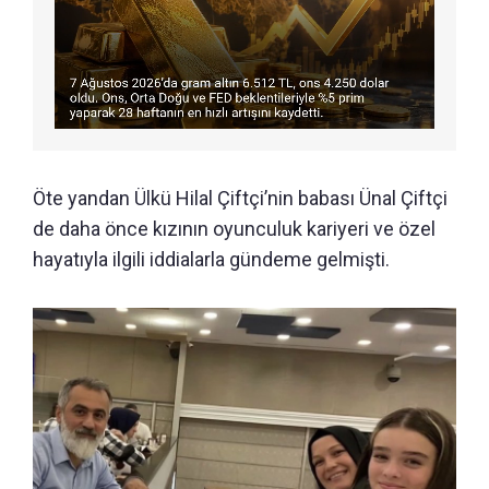
Öte yandan Ülkü Hilal Çiftçi’nin babası Ünal Çiftçi
de daha önce kızının oyunculuk kariyeri ve özel
hayatıyla ilgili iddialarla gündeme gelmişti.