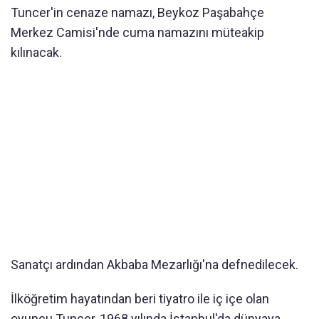
Tuncer'in cenaze namazı, Beykoz Paşabahçe
Merkez Camisi'nde cuma namazını müteakip
kılınacak.
Sanatçı ardından Akbaba Mezarlığı'na defnedilecek.
İlköğretim hayatından beri tiyatro ile iç içe olan
oyuncu Tuncer, 1968 yılında İstanbul'da dünyaya