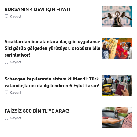
BORSANIN 4 DEVİ İÇİN FİYAT!
Kaydet
Sıcaklardan bunalanlara ilaç gibi uygulama:
Sizi görüp gölgeden yürütüyor, otobüste bile
serinletiyor!
Kaydet
Schengen kapılarında sistem kilitlendi: Türk
vatandaşlarını da ilgilendiren 6 Eylül kararı!
Kaydet
FAİZSİZ 800 BİN TL'YE ARAÇ!
Kaydet