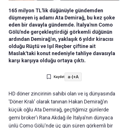
165 milyon TL'lik düğünüyle gündemden
düşmeyen iş adamı Ata Demirağ, bu kez şoke
eden bir davayla gündemde. İtalya'nın Como
Gölü'nde gerçekleştirdiği görkemli düğünün
ardından Demirağ'ın, yaklaşık 6 yıldır kiracısı
olduğu Rüştü ve Işıl Reçber çiftine ait
Maslak'taki konut nedeniyle tahliye davasıyla
karşı karşıya olduğu ortaya çıktı.
a-
|
+A
Kaydet
HD döner zincirinin sahibi olan ve iş dünyasında
'Döner Kralı' olarak tanınan Hakan Demirağ’ın
küçük oğlu Ata Demirağ, geçtiğimiz günlerde
gemi broker'ı Rana Akdağ ile İtalya'nın dünyaca
ünlü Como Gölü'nde üç gün süren görkemli bir