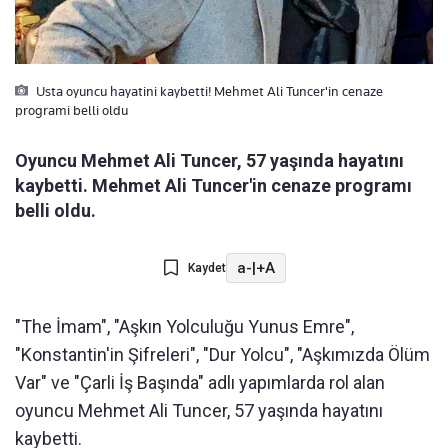
Usta oyuncu hayatini kaybetti! Mehmet Ali Tuncer'in cenaze
programi belli oldu
Oyuncu Mehmet Ali Tuncer, 57 yaşında hayatını
kaybetti. Mehmet Ali Tuncer'in cenaze programı
belli oldu.
a-
|
+A
Kaydet
"The İmam", "Aşkın Yolculuğu Yunus Emre",
"Konstantin'in Şifreleri", "Dur Yolcu", "Aşkımızda Ölüm
Var" ve "Çarli İş Başında" adlı yapımlarda rol alan
oyuncu Mehmet Ali Tuncer, 57 yaşında hayatını
kaybetti.