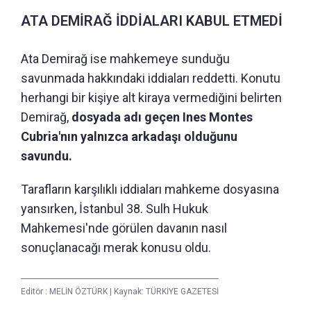
ATA DEMİRAĞ İDDİALARI KABUL ETMEDİ
Ata Demirağ ise mahkemeye sunduğu
savunmada hakkındaki iddiaları reddetti. Konutu
herhangi bir kişiye alt kiraya vermediğini belirten
Demirağ,
dosyada adı geçen Ines Montes
Cubria'nın yalnızca arkadaşı olduğunu
savundu.
Tarafların karşılıklı iddiaları mahkeme dosyasına
yansırken, İstanbul 38. Sulh Hukuk
Mahkemesi'nde görülen davanın nasıl
sonuçlanacağı merak konusu oldu.
Editör :
MELİN ÖZTÜRK
|
Kaynak: TÜRKİYE GAZETESİ