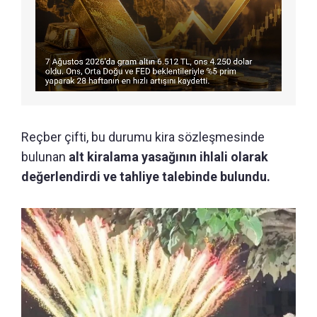
Reçber çifti, bu durumu kira sözleşmesinde
bulunan
alt kiralama yasağının ihlali olarak
değerlendirdi ve tahliye talebinde bulundu.