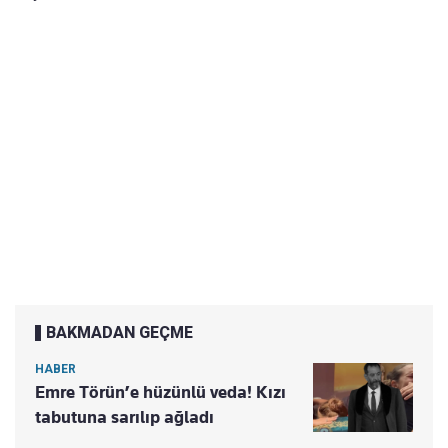
BAKMADAN GEÇME
HABER
Emre Törün’e hüzünlü veda! Kızı
tabutuna sarılıp ağladı