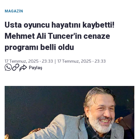
MAGAZIN
Usta oyuncu hayatını kaybetti!
Mehmet Ali Tuncer'in cenaze
programı belli oldu
17 Temmuz, 2025 - 23:33
|
17 Temmuz, 2025 - 23:33
Paylaş