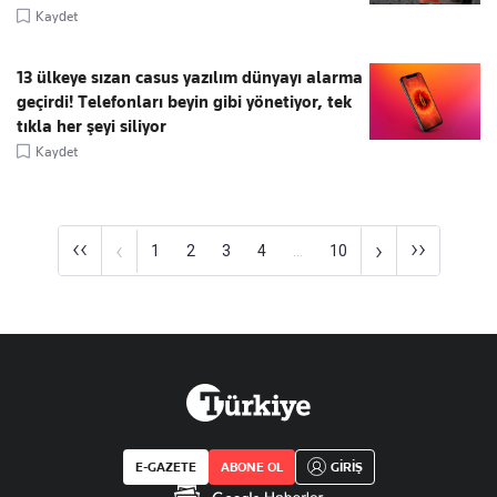
Kaydet
13 ülkeye sızan casus yazılım dünyayı alarma
geçirdi! Telefonları beyin gibi yönetiyor, tek
tıkla her şeyi siliyor
Kaydet
‹‹
››
‹
›
1
2
3
4
...
10
E-GAZETE
ABONE OL
GİRİŞ