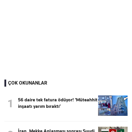
ÇOK OKUNANLAR
56 daire tek fatura ödüyor! ‘Müteahhit
1
inşaatı yarım bıraktı’
İran, Mekke Anlaşması sonrası Suudi