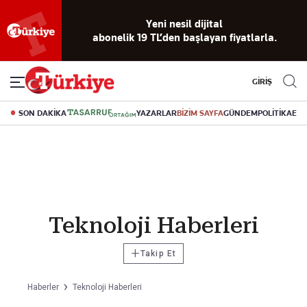
Yeni nesil dijital
abonelik 19 TL’den başlayan fiyatlarla.
GİRİŞ
SON DAKİKA
YAZARLAR
BİZİM SAYFA
GÜNDEM
POLİTİKA
EK
Teknoloji Haberleri
+
Takip Et
Haberler
Teknoloji Haberleri