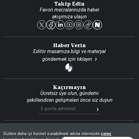
Takip Edin
Favori mecralarınızda haber
Yasal
akışımıza ulaşın
Reklam Ver
Haber Verin
Editör masamıza bilgi ve materyal
göndermek için
tıklayın
Kaçırmayın
Ücretsiz üye olun, gündemi
şekillendiren gelişmeleri önce siz duyun
Son Dakika
Site Haritası
RSS
KVKK Aydınlatma Metni
Sizlere daha iyi hizmet sunabilmek adına sitemizde
çerez
Gizlilik Politikası
Çerez Politikası