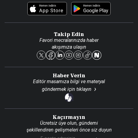
Foto Haber
Künye
Video Galeri
Gazete Aboneliği
Danışma Telefonları
Takip Edin
Favori mecralarınızda haber
Yasal
akışımıza ulaşın
Reklam Ver
Haber Verin
Editör masamıza bilgi ve materyal
göndermek için
tıklayın
Kaçırmayın
Ücretsiz üye olun, gündemi
şekillendiren gelişmeleri önce siz duyun