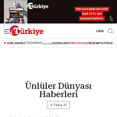
Yeni nesil dijital abonelik!
Aylık 19 TL’ den
başlayan fiyatlarla.
GİRİŞ
SON DAKİKA
YAZARLAR
BİZİM SAYFA
GÜNDEM
POLİTİKA
EK
Ünlüler Dünyası
Haberleri
+
Takip Et