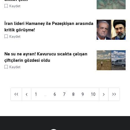
Kaydet
İran lideri Hamaney ile Pezeşkiyan arasında
kritik görüşme!
Kaydet
Ne su ne ayran! Kavurucu sıcakta çalışan
çiftçilerin gözdesi oldu
Kaydet
‹‹
››
‹
›
1
...
6
7
8
9
10