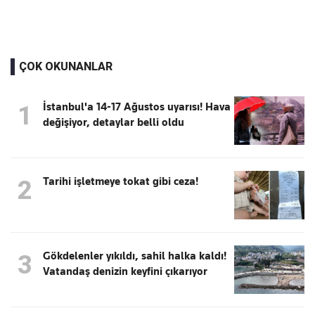
ÇOK OKUNANLAR
İstanbul'a 14-17 Ağustos uyarısı! Hava
1
değişiyor, detaylar belli oldu
Tarihi işletmeye tokat gibi ceza!
2
Gökdelenler yıkıldı, sahil halka kaldı!
3
Vatandaş denizin keyfini çıkarıyor