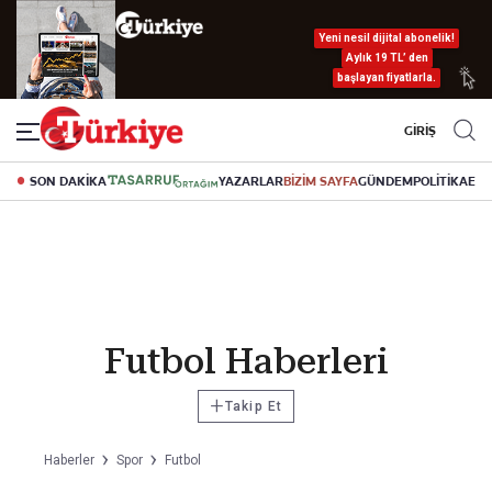
Yeni nesil dijital abonelik!
Aylık 19 TL’ den
başlayan fiyatlarla.
GİRİŞ
SON DAKİKA
YAZARLAR
BİZİM SAYFA
GÜNDEM
POLİTİKA
EK
Futbol Haberleri
+
Takip Et
Haberler
Spor
Futbol