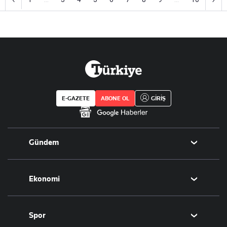
E-GAZETE
ABONE OL
GİRİŞ
Gündem
Politika
Ekonomi
Eğitim
Borsa
Spor
Altın