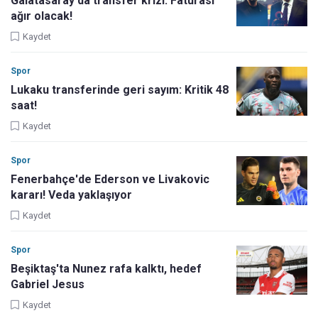
Galatasaray'da transfer krizi: Faturası
ağır olacak!
Kaydet
Spor
Lukaku transferinde geri sayım: Kritik 48
saat!
Kaydet
Spor
Fenerbahçe'de Ederson ve Livakovic
kararı! Veda yaklaşıyor
Kaydet
Spor
Beşiktaş'ta Nunez rafa kalktı, hedef
Gabriel Jesus
Kaydet