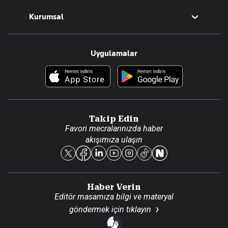
Magazin
Kurumsal
Teknoloji
Resmî Ilanlar
Hakkımızda
Uygulamalar
Haberler
İletişim
Foto Haber
Künye
Video Galeri
Gazete Aboneliği
Danışma Telefonları
Takip Edin
Favori mecralarınızda haber
Yasal
akışımıza ulaşın
Reklam Ver
Haber Verin
Editör masamıza bilgi ve materyal
göndermek için
tıklayın