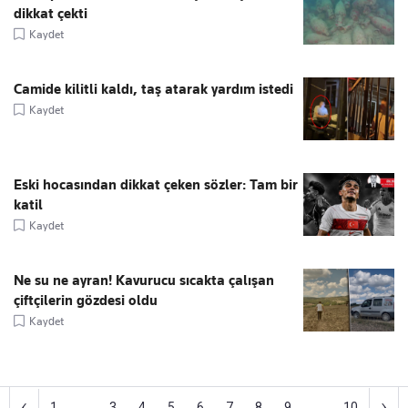
dikkat çekti
Kaydet
Camide kilitli kaldı, taş atarak yardım istedi
Kaydet
Eski hocasından dikkat çeken sözler: Tam bir
katil
Kaydet
Ne su ne ayran! Kavurucu sıcakta çalışan
çiftçilerin gözdesi oldu
Kaydet
‹
›
1
...
3
4
5
6
7
8
9
...
10