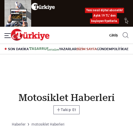
Yeni nesil dijital abonelik!
Aylık 19 TL’ den
başlayan fiyatlarla.
GİRİŞ
SON DAKİKA
YAZARLAR
BİZİM SAYFA
GÜNDEM
POLİTİKA
EK
Motosiklet Haberleri
+
Takip Et
Haberler
motosiklet Haberleri