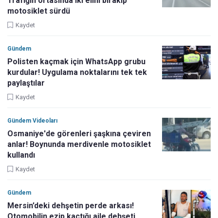
Trafiğin ortasında iki elini bırakıp
motosiklet sürdü
Kaydet
Gündem
Polisten kaçmak için WhatsApp grubu
kurdular! Uygulama noktalarını tek tek
paylaştılar
Kaydet
Gündem Videoları
Osmaniye'de görenleri şaşkına çeviren
anlar! Boynunda merdivenle motosiklet
kullandı
Kaydet
Gündem
Mersin’deki dehşetin perde arkası!
Otomobilin ezip kaçtığı aile dehşeti