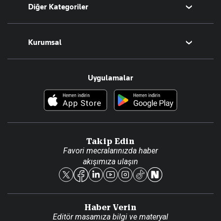
Diğer Kategoriler
Tüm Yazarlar
Magazin
Kurumsal
Teknoloji
Resmî Ilanlar
Hakkımızda
Uygulamalar
Haberler
İletişim
Foto Haber
Künye
Video Galeri
Gazete Aboneliği
Danışma Telefonları
Takip Edin
Favori mecralarınızda haber
Yasal
akışımıza ulaşın
Reklam Ver
Haber Verin
Editör masamıza bilgi ve materyal