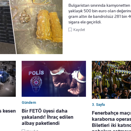
Bulgaristan sınırında kamyonetten
yaklaşık 500 bin euro olan değerin
gram altın ile bandrolsüz 281 bin 
sigara ele geçirildi.
Kaydet
Gündem
3. Sayfa
s kesen
Bir FETÖ üyesi daha
Fenerbahçe maç
yakalandı! İhraç edilen
karaborsa opera
albay paketlendi
Biletleri iki katı