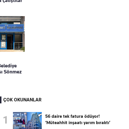
çalıştılar
Belediye
sı Sönmez
ÇOK OKUNANLAR
56 daire tek fatura ödüyor!
1
‘Müteahhit inşaatı yarım bıraktı’