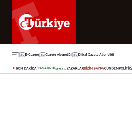
Gündem
Ekonomi
Spor
Politika
Borsa
Futbol
Eğitim
Altın
Puan Durumu
Döviz
Fikstür
Hisse Senedi
Şampiyonlar Ligi
Kripto Para
Avrupa Ligi
Emlak
Basketbol
E-Gazete
Gazete Aboneliği
Dijital Gazete Aboneliği
T-Otomobil
Turizm
SON DAKİKA
YAZARLAR
BİZİM SAYFA
GÜNDEM
POLİTİK
Yazarlar
Diğer Kategoriler
Kurumsal
Bugünün Yazarları
Magazin
Hakkımızda
Tüm Yazarlar
Teknoloji
İletişim
Resmî Ilanlar
Künye
Haberler
Gazete Aboneliği
Foto Haber
Danışma Telefonla
Video Galeri
Yasal
Reklam Ver