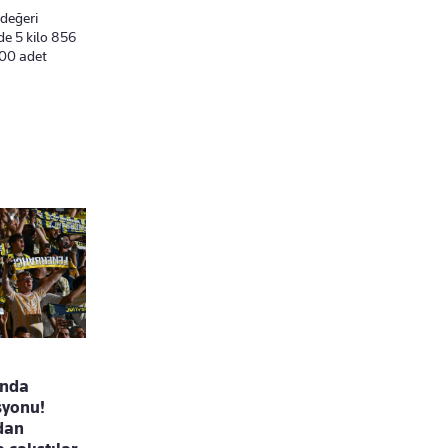
 değeri
de 5 kilo 856
400 adet
ında
syonu!
ndan