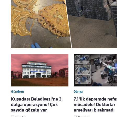
Gündem
Dünya
Kuşadası Belediyesi'ne 3.
7.1'lik depremde nefe
dalga operasyonu! Çok
mücadele! Doktorlar
sayıda gözaltı var
ameliyatı bırakmadı