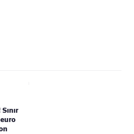
Kaçırmayın
Ücretsiz üye olun, gündemi şekillendiren gelişmeleri önce siz duyun
 Sınır
 euro
on