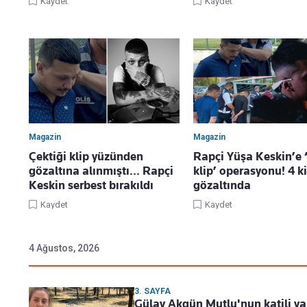
Kaydet
Kaydet
Magazin
Magazin
Çektiği klip yüzünden
Rapçi Yüşa Keskin’e ‘
gözaltına alınmıştı... Rapçi
klip’ operasyonu! 4 ki
Keskin serbest bırakıldı
gözaltında
Kaydet
Kaydet
4 Ağustos, 2026
3. SAYFA
Gülay Akgün Mutlu'nun katili ya