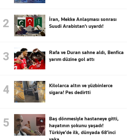
İran, Mekke Anlaşması sonrası
2
Suudi Arabistan'ı uyardı!
Rafa ve Duran sahne aldı, Benfica
3
yarım düzine gol attı
Kilolarca altın ve yüzbinlerce
4
sigara! Pes dedirtti
Baş dönmesiyle hastaneye gitti,
5
hayatının şokunu yaşadı!
Türkiye’de ilk, dünyada 68’inci
vaka