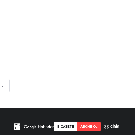
 →
E-GAZETE
ABONE OL
GİRİŞ