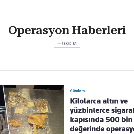
Haber Verin
Operasyon Haberleri
Editör masamıza bilgi ve materyal göndermek için
tıklayın
+
Takip Et
Gündem
Kilolarca altın ve
yüzbinlerce sigara!
kapısında 500 bin
değerinde operasy