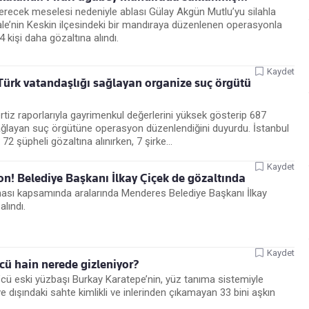
erecek meselesi nedeniyle ablası Gülay Akgün Mutlu’yu silahla
kale’nin Keskin ilçesindeki bir mandıraya düzenlenen operasyonla
4 kişi daha gözaltına alındı.
Kaydet
ürk vatandaşlığı sağlayan organize suç örgütü
tiz raporlarıyla gayrimenkul değerlerini yüksek gösterip 687
ağlayan suç örgütüne operasyon düzenlendiğini duyurdu. İstanbul
2 şüpheli gözaltına alınırken, 7 şirke...
Kaydet
n! Belediye Başkanı İlkay Çiçek de gözaltında
ması kapsamında aralarında Menderes Belediye Başkanı İlkay
alındı.
Kaydet
cü hain nerede gizleniyor?
Ö’cü eski yüzbaşı Burkay Karatepe’nin, yüz tanıma sistemiyle
ve dışındaki sahte kimlikli ve inlerinden çıkamayan 33 bini aşkın