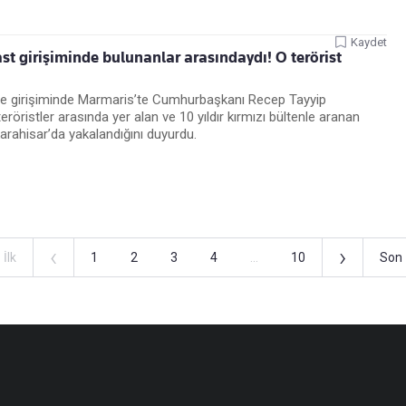
Kaydet
 girişiminde bulunanlar arasındaydı! O terörist
rbe girişiminde Marmaris’te Cumhurbaşkanı Recep Tayyip
röristler arasında yer alan ve 10 yıldır kırmızı bültenle aranan
rahisar’da yakalandığını duyurdu.
‹
›
İlk
1
2
3
4
...
10
Son