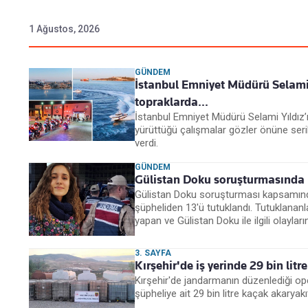
1 Ağustos, 2026
GÜNDEM
İstanbul Emniyet Müdürü Selami 
topraklarda...
İstanbul Emniyet Müdürü Selami Yıldız’
yürüttüğü çalışmalar gözler önüne seril
verdi.
GÜNDEM
Gülistan Doku soruşturmasında 
Gülistan Doku soruşturması kapsamınd
şüpheliden 13'ü tutuklandı. Tutuklanan
yapan ve Gülistan Doku ile ilgili olaylar
3. SAYFA
Kırşehir'de iş yerinde 29 bin litr
Kırşehir'de jandarmanın düzenlediği o
şüpheliye ait 29 bin litre kaçak akaryakıt