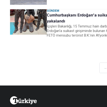
GÜNDEM
Cumhurbaşkanı Erdoğan'a suikast
yakalandı
İçişleri Bakanlığı, 15 Temmuz hain da
Erdoğan'a suikast girişiminde bulunan te
FETÖ mensubu terörist B.K.'nin Afyonka
← 