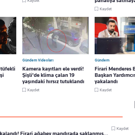
pahalıya satmaya 
Kaydet
Kaydet
Gündem Videoları
Gündem
tüfekli
Kamera kayıtları ele verdi!
Firari Menderes 
şi
Şişli'de klima çalan 19
Başkan Yardımcı
yaşındaki hırsız tutuklandı
yakalandı
Kaydet
Kaydet
Kaydet
kalandı! Firari ağabey mandırada saklanmış...