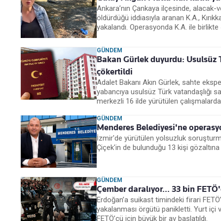
Ankara’nın Çankaya ilçesinde, alacak-v
öldürdüğü iddiasıyla aranan K.A., Kırık
yakalandı. Operasyonda K.A. ile birlikte 
GÜNDEM
Bakan Gürlek duyurdu: Usulsüz T
çökertildi
Adalet Bakanı Akın Gürlek, sahte eksper
yabancıya usulsüz Türk vatandaşlığı s
merkezli 16 ilde yürütülen çalışmalarda 7
GÜNDEM
Menderes Belediyesi'ne operasyo
İzmir'de yürütülen yolsuzluk soruştur
Çiçek'in de bulunduğu 13 kişi gözaltına 
GÜNDEM
Çember daralıyor... 33 bin FETÖ'
Erdoğan’a suikast timindeki firari FET
yakalanması örgütü panikletti. Yurt içi 
FETÖ’cü için büyük bir av başlatıldı.