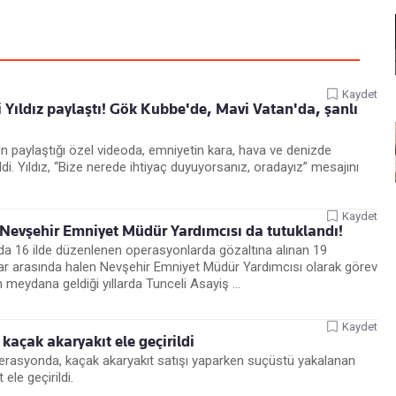
Kaydet
Yıldız paylaştı! Gök Kubbe'de, Mavi Vatan'da, şanlı
ın paylaştığı özel videoda, emniyetin kara, hava ve denizde
di. Yıldız, “Bize nerede ihtiyaç duyuyorsanız, oradayız” mesajını
Kaydet
Nevşehir Emniyet Müdür Yardımcısı da tutuklandı!
a 16 ilde düzenlenen operasyonlarda gözaltına alınan 19
lar arasında halen Nevşehir Emniyet Müdür Yardımcısı olarak görev
ın meydana geldiği yıllarda Tunceli Asayiş ...
Kaydet
e kaçak akaryakıt ele geçirildi
perasyonda, kaçak akaryakıt satışı yaparken suçüstü yakalanan
 ele geçirildi.