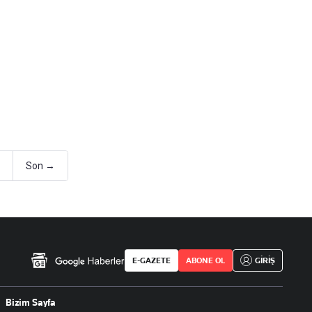
Son →
E-GAZETE
ABONE OL
GİRİŞ
Bizim Sayfa