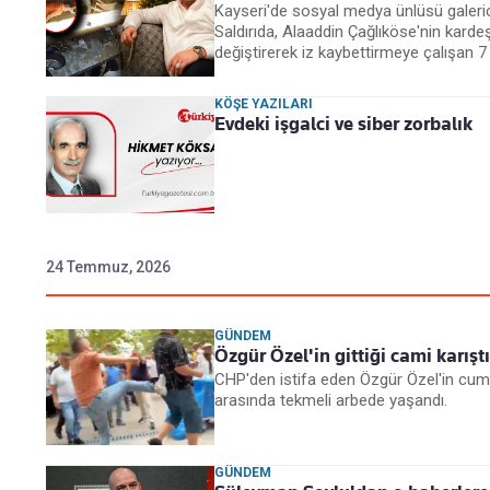
Kayseri'de sosyal medya ünlüsü galerici 
Saldırıda, Alaaddin Çağlıköse'nin karde
değiştirerek iz kaybettirmeye çalışan 7 k
KÖŞE YAZILARI
Evdeki işgalci ve siber zorbalık
24 Temmuz, 2026
GÜNDEM
Özgür Özel'in gittiği cami karıştı
CHP'den istifa eden Özgür Özel'in cuma 
arasında tekmeli arbede yaşandı.
GÜNDEM