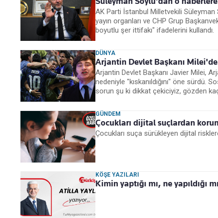
Süleyman Soylu'dan o haberlere ç
AK Parti İstanbul Milletvekili Süleyman 
yayın organları ve CHP Grup Başkanvekil
boyutlu şer ittifakı" ifadelerini kullandı.
DÜNYA
Arjantin Devlet Başkanı Milei'de
Arjantin Devlet Başkanı Javier Milei, Ar
nedeniyle "kıskanıldığını" öne sürdü. So
sorun şu ki dikkat çekiciyiz, gözden kaç
GÜNDEM
Çocukları dijital suçlardan koru
Çocukları suça sürükleyen dijital riskl
KÖŞE YAZILARI
Kimin yaptığı mı, ne yapıldığı m