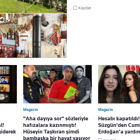
Kaydet
Magazin
Magazin
"Aha dayıya sor" sözleriyle
Hesabı kapatıldı
l!
hafızalara kazınmıştı!
Süzgün'den Cum
giderek
Hüseyin Taşkıran şimdi
Erdoğan'a yardım
bambaşka bir hayat yaşıyor