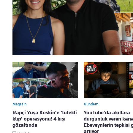
Magazin
Gündem
Rapçi Yüşa Keskin’e ‘tüfekli
YouTube'da akıllara
klip’ operasyonu! 4 kişi
durgunluk veren kana
gözaltında
Ebeveynlerin tepkisi 
artıyor