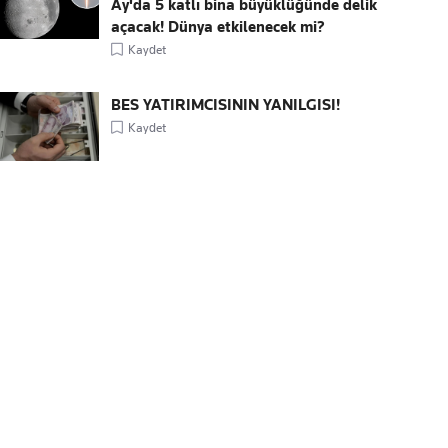
Ay'da 5 katlı bina büyüklüğünde delik
açacak! Dünya etkilenecek mi?
Kaydet
BES YATIRIMCISININ YANILGISI!
Kaydet