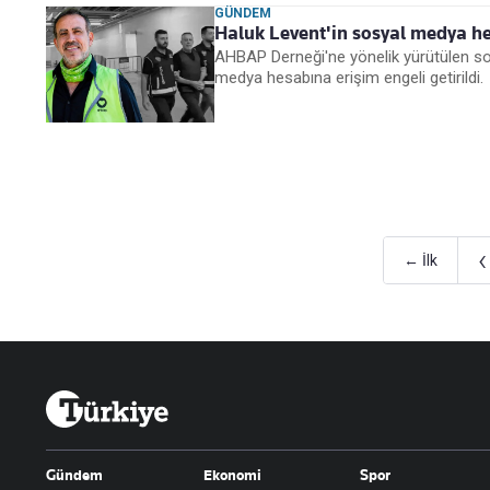
GÜNDEM
Haluk Levent'in sosyal medya hes
AHBAP Derneği'ne yönelik yürütülen so
medya hesabına erişim engeli getirildi.
‹
← İlk
Gündem
Ekonomi
Spor