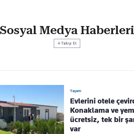
Haber Verin
Sosyal Medya Haberler
Editör masamıza bilgi ve materyal
göndermek için
tıklayın
+
Takip Et
Yaşam
Evlerini otele çevi
Konaklama ve ye
ücretsiz, tek bir şa
var