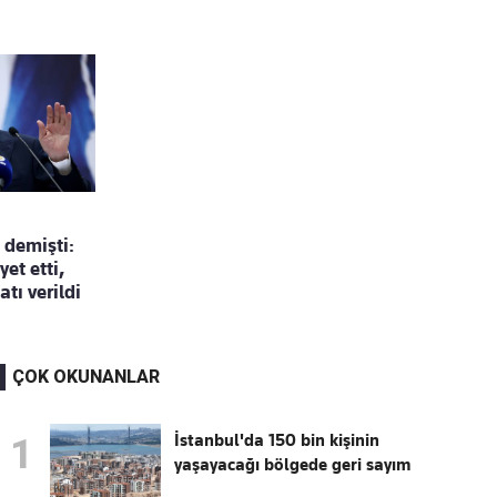
 demişti:
yet etti,
tı verildi
ÇOK OKUNANLAR
İstanbul'da 150 bin kişinin
1
yaşayacağı bölgede geri sayım