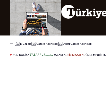
Gündem
Ekonomi
Spor
Politika
Borsa
Futbol
Eğitim
Altın
Puan Durumu
Döviz
Fikstür
Hisse Senedi
Şampiyonlar Ligi
Kripto Para
Avrupa Ligi
Emlak
Basketbol
E-Gazete
Gazete Aboneliği
Dijital Gazete Aboneliği
T-Otomobil
Turizm
SON DAKİKA
YAZARLAR
BİZİM SAYFA
GÜNDEM
POLİTİK
Yazarlar
Diğer Kategoriler
Kurumsal
Bugünün Yazarları
Magazin
Hakkımızda
Tüm Yazarlar
Teknoloji
İletişim
Resmî Ilanlar
Künye
Haberler
Gazete Aboneliği
Foto Haber
Danışma Telefonları
Video Galeri
Yasal
Reklam Ver