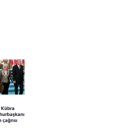
! Kübra
hurbaşkanı
 çağrısı