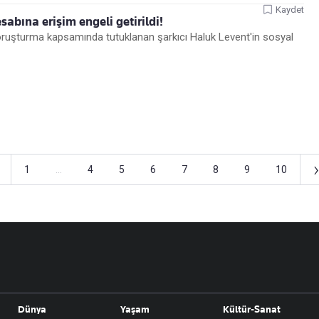
Kaydet
abına erişim engeli getirildi!
ruşturma kapsamında tutuklanan şarkıcı Haluk Levent'in sosyal
›
1
...
4
5
6
7
8
9
10
Dünya
Yaşam
Kültür-Sanat