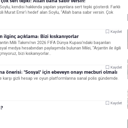
ok sert tepki: Allah bana sabır versin!
Soylu, kendisi hakkında yapılan yayınlara sert tepki gösterdi. Farklı
i Murat Emir'i hedef alan Soylu, "Allah bana sabır versin. Çok
Kaydet
n ilginç açıklama: Bizi kıskanıyorlar
jantin Milli Takımı'nın 2026 FIFA Dünya Kupası'ndaki başarıları
syal medya hesabından paylaşımda bulunan Milei, "Arjantin ile ilgili
mıyoruz, bizi kıskanıyorlar...
Kaydet
ma önerisi: 'Sosyal' için ebeveyn onayı mecburi olmalı
ere karşı gizli hesap ve oyun platformlarına sanal polis gündemde.
Kaydet
ı?