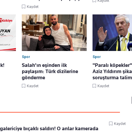
Kaydet
Kaydet
Spor
Spor
k!
Salah'ın eşinden ilk
"Paralı köpekler"
paylaşım: Türk dizilerine
Aziz Yıldırım şika
gönderme
soruşturma talima
Kaydet
Kaydet
Kaydet
alericiye bıçaklı saldırı! O anlar kamerada