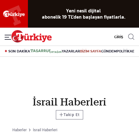
Yeni nesil dijital
abonelik 19 TL’den başlayan fiyatlarla.
GİRİŞ
SON DAKİKA
YAZARLAR
BİZİM SAYFA
GÜNDEM
POLİTİKA
EK
İsrail Haberleri
+
Takip Et
Haberler
İsrail Haberleri