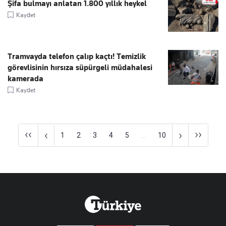
Şifa bulmayı anlatan 1.800 yıllık heykel
Kaydet
Tramvayda telefon çalıp kaçtı! Temizlik
görevlisinin hırsıza süpürgeli müdahalesi
kamerada
Kaydet
‹‹
››
‹
›
1
2
3
4
5
...
10