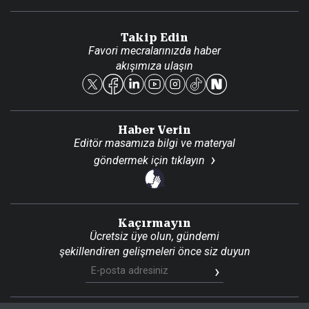
Video Galeri
Gazete Aboneliği
Danışma Telefonları
Takip Edin
Favori mecralarınızda haber
Yasal
akışımıza ulaşın
Reklam Ver
Haber Verin
Editör masamıza bilgi ve materyal
göndermek için
tıklayın
Kaçırmayın
Ücretsiz üye olun, gündemi
şekillendiren gelişmeleri önce siz duyun