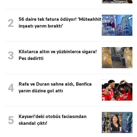
56 daire tek fatura ödüyor! ‘Müteahhit
2
inşaatı yarım bıraktı’
Kilolarca altın ve yüzbinlerce sigara!
3
Pes dedirtti
Rafa ve Duran sahne aldı, Benfica
4
yarım düzine gol attı
Kayseri’deki otobüs faciasından
5
skandal çıktı!