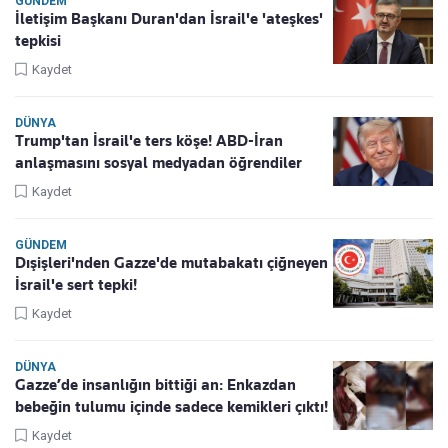
GÜNDEM
İletişim Başkanı Duran'dan İsrail'e 'ateşkes'
tepkisi
Kaydet
DÜNYA
Trump'tan İsrail'e ters köşe! ABD-İran
anlaşmasını sosyal medyadan öğrendiler
Kaydet
GÜNDEM
Dışişleri'nden Gazze'de mutabakatı çiğneyen
İsrail'e sert tepki!
Kaydet
DÜNYA
Gazze’de insanlığın bittiği an: Enkazdan
bebeğin tulumu içinde sadece kemikleri çıktı!
Kaydet