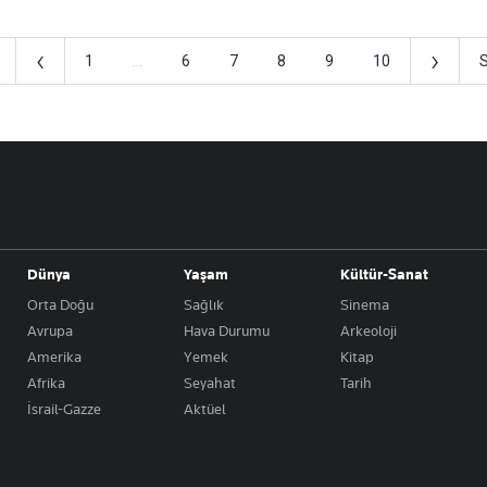
‹
›
1
...
6
7
8
9
10
Dünya
Yaşam
Kültür-Sanat
Orta Doğu
Sağlık
Sinema
Avrupa
Hava Durumu
Arkeoloji
Amerika
Yemek
Kitap
Afrika
Seyahat
Tarih
İsrail-Gazze
Aktüel