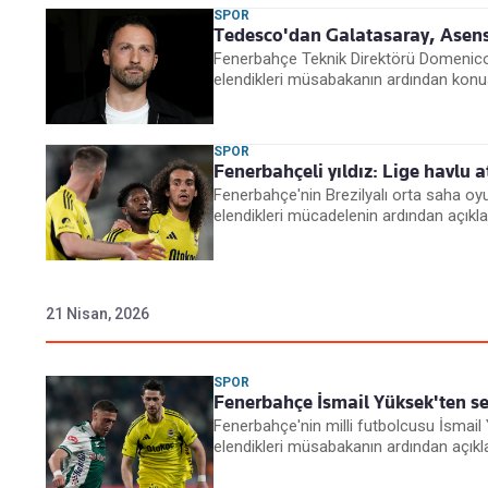
SPOR
Tedesco'dan Galatasaray, Asensi
Fenerbahçe Teknik Direktörü Domenico 
elendikleri müsabakanın ardından konu
SPOR
Fenerbahçeli yıldız: Lige havlu
Fenerbahçe'nin Brezilyalı orta saha o
elendikleri mücadelenin ardından açıkla
21 Nisan, 2026
SPOR
Fenerbahçe İsmail Yüksek'ten sert
Fenerbahçe'nin milli futbolcusu İsmail
elendikleri müsabakanın ardından açık