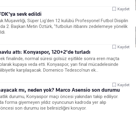
Kaydet
DK'ya sevk edildi
 Müşavirliği, Süper Lig'den 12 kulübü Profesyonel Futbol Disiplin
da 2. Başkan Metin Öztürk, "futbolun itibarını zedelemeye yönelik
di.
Kaydet
avlu attı: Konyaspor, 120+2'de turladı
ek finalinde, normal süresi golsüz eşitlikle sonra eren maçta
arak kupaya veda etti. Konyaspor, yarı final mücadelesinde
ibiyetle karşılaşacak. Domenico Tedesco'nun ek...
Kaydet
ayacak mı, neden yok? Marco Asensio son durumu
lık durumu, Konyaspor maçı öncesi yakından takip ediliyor.
da forma giyemeyen yıldız oyuncunun kadroda yer alıp
öncesi son durumu ise belirsizliğini koruyor.