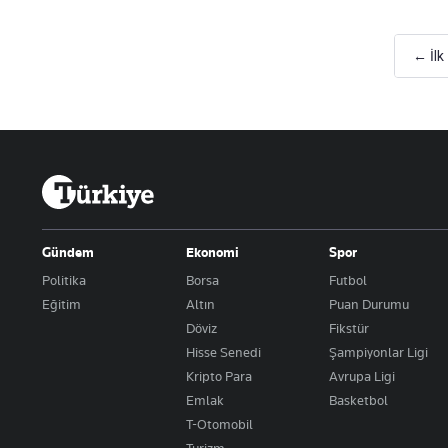
← İlk
Gündem
Ekonomi
Spor
Politika
Borsa
Futbol
Eğitim
Altın
Puan Durumu
Döviz
Fikstür
Hisse Senedi
Şampiyonlar Ligi
Kripto Para
Avrupa Ligi
Emlak
Basketbol
T-Otomobil