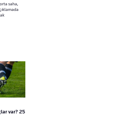
orta saha,
açıklamada
rak
lar var? 25