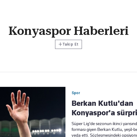
Haber Verin
Konyaspor Haberleri
Editör masamıza bilgi ve materyal göndermek için
tıklayın
+
Takip Et
Spor
Berkan Kutlu'dan
Konyaspor'a sürpr
Süper Lig'de sezonun ikinci yarısı
forması giyen Berkan Kutlu, yeşil-b
veda etti. Sözleşmesindeki opsiyon