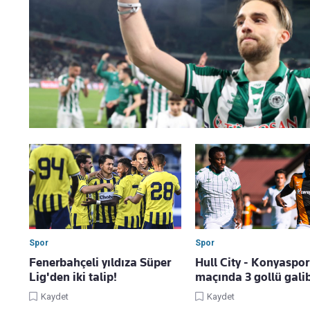
Spor
Spor
Fenerbahçeli yıldıza Süper
Hull City - Konyaspor
Lig'den iki talip!
maçında 3 gollü galib
Kaydet
Kaydet