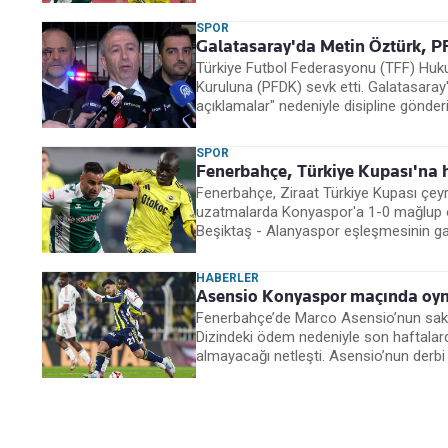
SPOR
Galatasaray'da Metin Öztürk, PF
Türkiye Futbol Federasyonu (TFF) Hukuk
Kuruluna (PFDK) sevk etti. Galatasaray'
açıklamalar" nedeniyle disipline gönderil
SPOR
Fenerbahçe, Türkiye Kupası'na h
Fenerbahçe, Ziraat Türkiye Kupası çeyr
uzatmalarda Konyaspor'a 1-0 mağlup ol
Beşiktaş - Alanyaspor eşleşmesinin gal
HABERLER
Asensio Konyaspor maçında oyn
Fenerbahçe’de Marco Asensio’nun sakat
Dizindeki ödem nedeniyle son haftalar
almayacağı netleşti. Asensio’nun derbi 