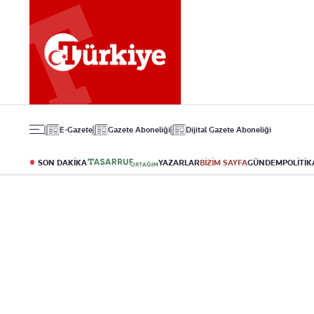
Gündem
Ekonomi
Spor
Politika
Borsa
Futbol
Eğitim
Altın
Puan Durumu
Döviz
Fikstür
Hisse Senedi
Şampiyonlar Ligi
Kripto Para
Avrupa Ligi
Emlak
Basketbol
E-Gazete
Gazete Aboneliği
Dijital Gazete Aboneliği
T-Otomobil
Turizm
SON DAKİKA
YAZARLAR
BİZİM SAYFA
GÜNDEM
POLİTİK
Yazarlar
Diğer Kategoriler
Kurumsal
Bugünün Yazarları
Magazin
Hakkımızda
Tüm Yazarlar
Teknoloji
İletişim
Resmî Ilanlar
Künye
Haberler
Gazete Aboneliği
Foto Haber
Danışma Telefonla
Video Galeri
Yasal
Reklam Ver