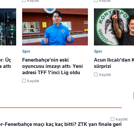
Kaydet
Kaydet
Spor
Spor
r: Üç
Fenerbahçe'nin eski
Acun Ilıcalı'dan
 attı
oyuncusu imzayı attı: Yeni
sürprizi
adresi TFF 1'inci Lig oldu
Kaydet
Kaydet
Kaydet
-Fenerbahçe maçı kaç kaç bitti? ZTK yarı finale geri