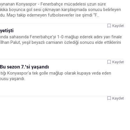
de oynanan Konyaspor - Fenerbahçe mücadelesi uzun süre
akika boyunca gol sesi çıkmayan karşılaşmada sonucu belirleyen
. Maçı takip edemeyen futbolseverler ise şimdi ''F...
Kaydet
yetişti
ında sahasında Fenerbahçe'yi 1-0 mağlup ederek adını yarı finale
lhan Palut, yeşil beyazlı camianın özlediği sonucu elde ettiklerini
Kaydet
Bu sezon 7.'si yaşandı
aştığı Konyaspor'a tek golle mağlup olarak kupaya veda eden
âbusu yaşandı.
Kaydet