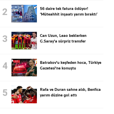
56 daire tek fatura ödüyor!
2
‘Müteahhit inşaatı yarım bıraktı’
Can Uzun, Leao beklerken
3
G.Saray'a sürpriz transfer
Batrakov'u keşfeden hoca, Türkiye
4
Gazetesi'ne konuştu
Rafa ve Duran sahne aldı, Benfica
5
yarım düzine gol attı