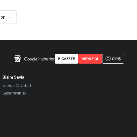
Son →
E-GAZETE
ABONE OL
GİRİŞ
Bizim Sayfa
Namaz Vakitleri
Sesli Yayınlar