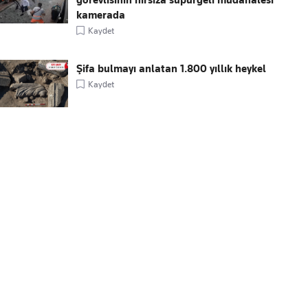
görevlisinin hırsıza süpürgeli müdahalesi
kamerada
Kaydet
Şifa bulmayı anlatan 1.800 yıllık heykel
Kaydet