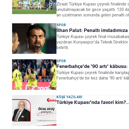
Ziraat Türkiye Kupası çeyrek finalin
unutulmayacak bir gece yaşattı. 120 d
an uzatmanın sonunda gelen penaltı oldu
SPOR
İlhan Palut: Penaltı imdadımıza 
Türkiye Kupası çeyrek final müsabakas
yazdıran Konyaspor'da Teknik Direktör İ
belirtti.
SPOR
Fenerbahçe'de '90 artı' kâbusu: 
Türkiye Kupası çeyrek finalinde karşıl
Fenerbahçe'de bir kez daha '90 artı' k
KÖŞE YAZILARI
Türkiye Kupası’nda favori kim?..