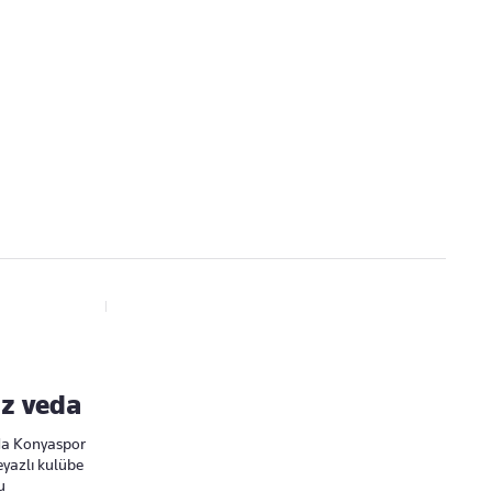
Kaçırmayın
Ücretsiz üye olun, gündemi şekillendiren gelişmeleri önce siz duyun
iz veda
nda Konyaspor
eyazlı kulübe
u