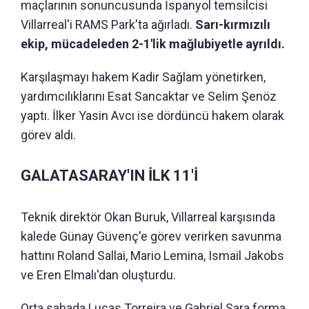
maçlarının sonuncusunda İspanyol temsilcisi
Villarreal'i RAMS Park'ta ağırladı.
Sarı-kırmızılı
ekip, mücadeleden 2-1'lik mağlubiyetle ayrıldı.
Karşılaşmayı hakem Kadir Sağlam yönetirken,
yardımcılıklarını Esat Sancaktar ve Selim Şenöz
yaptı. İlker Yasin Avcı ise dördüncü hakem olarak
görev aldı.
GALATASARAY'IN İLK 11'İ
Teknik direktör Okan Buruk, Villarreal karşısında
kalede Günay Güvenç'e görev verirken savunma
hattını Roland Sallai, Mario Lemina, Ismail Jakobs
ve Eren Elmalı'dan oluşturdu.
Orta sahada Lucas Torreira ve Gabriel Sara forma