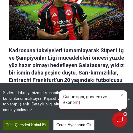
Kadrosuna takviyeleri tamamlayarak Süper Lig
ve Şampiyonlar Ligi mücadeleleri öncesi yüzde
yüz hazır olmayı hedefleyen Galatasaray, yıldız
bir ismin daha peşine düştü. Sarı-kırmızılılar,
Eintracht Frankfurt’un 20 yaşındaki futbolcusu
Can Uzun’u transfer etmek için oyuncu ve
×
Günün spor, gündem ve
Sizlere daha iyi hizmet sunabilmek adına sitemizde
çerez
kulübüyle temasa geçti. 10 numara ve forvet
ekonomi gelişmelerini analiz
konumlandırmaktayız. Kişisel verileriniz, KVKK ve GDPR kapsamında
pozisyonlarında oynayabilen, çok yönlü
edin!
toplanıp işlenir. Detaylı bilgi almak için
Aydınlatma Metnimizi
📰
Son 30 güne ait haberleri, spor gelişmelerini veya yazar yazılarını sorgulayabilirsiniz.
oyuncunun transferi konusunda önümüzdeki
inceleyebilirsiniz.
günlerde gelişme olması beklenirken, milli
futbolcunun bir dönem SSV Jahn Regensburg
Tüm Çerezleri Kabul Et
Çerez Ayarlarına Git
altyapısında beraber çalıştığı eski antrenörü