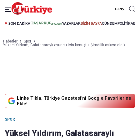
GİRİŞ
SON DAKİKA
YAZARLAR
BİZİM SAYFA
GÜNDEM
POLİTİKA
EK
Haberler
Spor
Yüksel Yıldırım, Galatasaraylı oyuncu için konuştu: Şimdilik askıya aldık
Linke Tıkla, Türkiye Gazetesi'ni Google Favorilerine
Ekle!
SPOR
Yüksel Yıldırım, Galatasaraylı