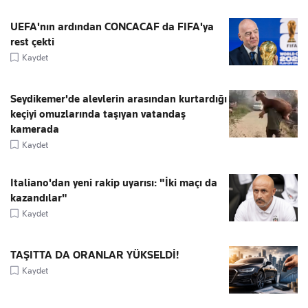
UEFA'nın ardından CONCACAF da FIFA'ya
rest çekti
Kaydet
Seydikemer'de alevlerin arasından kurtardığı
keçiyi omuzlarında taşıyan vatandaş
kamerada
Kaydet
Italiano'dan yeni rakip uyarısı: "İki maçı da
kazandılar"
Kaydet
TAŞITTA DA ORANLAR YÜKSELDİ!
Kaydet