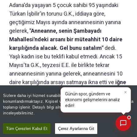
Adana'da yaşayan 5 çocuk sahibi 95 yaşındaki
Türkan İşbilir'in torunu G.K., iddiaya göre,
geçtiğimiz Mayıs ayında anneannesinin yanına
gelerek,
"Anneanne, senin Şambayadı
Mahallesi'ndeki arsanı bir müteahhit 10 daire
karşılığında alacak. Gel bunu satalım"
dedi.
Yaşlı kadın ise bu teklifi kabul etmedi. Ancak 15
Mayıs'ta G.K., teyzesi E.E. ile birlikte tekrar
anneannesinin yanına gelerek, anneannesini 10
daire karşılığında arsayı satmaya ikna etti ve
iğne
yapıp yaşlı kadını önce hastaneye götürüp akıl
×
Günün spor, gündem ve
Sizlere daha iyi hizmet sunabilmek adına sitemizde
çerez
sağlığı raporu aldırdı, ardından da
ekonomi gelişmelerini analiz
konumlandırmaktayız. Kişisel verileriniz, KVKK ve GDPR kapsamında
edin!
|
anneannesini tapuya götürdü
ve arsanın İ.Ö.
toplanıp işlenir. Detaylı bilgi almak için
Aydınlatma Metnimizi
📰
Son 30 güne ait haberleri, spor gelişmelerini veya yazar yazılarını sorgulayabilirsiniz.
inceleyebilirsiniz.
isimli bir şahsa satılmasını sağladı.
Tüm Çerezleri Kabul Et
Çerez Ayarlarına Git