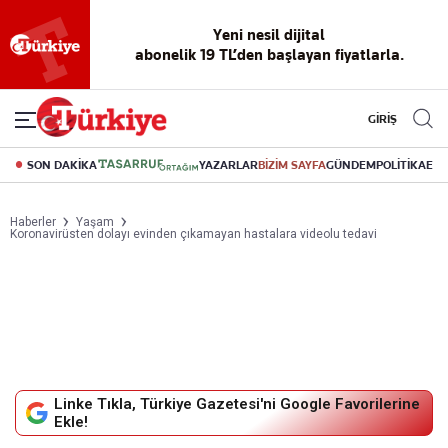
Yeni nesil dijital
abonelik 19 TL’den başlayan fiyatlarla.
GİRİŞ
SON DAKİKA
YAZARLAR
BİZİM SAYFA
GÜNDEM
POLİTİKA
EK
Haberler
Yaşam
Koronavirüsten dolayı evinden çıkamayan hastalara videolu tedavi
Linke Tıkla, Türkiye Gazetesi'ni Google Favorilerine
Ekle!