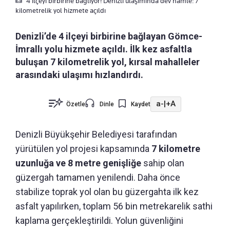
4 ilçeyi birbirine bağlıyor! Denizli ulaşımında dev hamle: 7
kilometrelik yol hizmete açıldı
Denizli’de 4 ilçeyi birbirine bağlayan Gömce-
İmrallı yolu hizmete açıldı. İlk kez asfaltla
buluşan 7 kilometrelik yol, kırsal mahalleler
arasındaki ulaşımı hızlandırdı.
a-
|
+A
Özetle
Dinle
Kaydet
Denizli Büyükşehir Belediyesi tarafından
yürütülen yol projesi kapsamında
7 kilometre
uzunluğa ve 8 metre genişliğe
sahip olan
güzergah tamamen yenilendi. Daha önce
stabilize toprak yol olan bu güzergahta ilk kez
asfalt yapılırken, toplam 56 bin metrekarelik sathi
kaplama gerçekleştirildi. Yolun güvenliğini