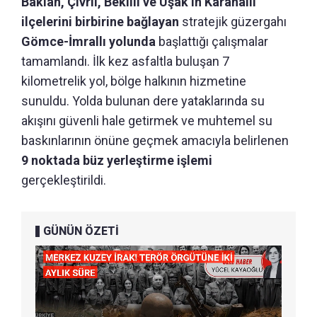
Baklan, Çivril, Bekilli ve Uşak’ın Karahallı
ilçelerini birbirine bağlayan
stratejik güzergahı
Gömce-İmrallı yolunda
başlattığı çalışmalar
tamamlandı. İlk kez asfaltla buluşan 7
kilometrelik yol, bölge halkının hizmetine
sunuldu. Yolda bulunan dere yataklarında su
akışını güvenli hale getirmek ve muhtemel su
baskınlarının önüne geçmek amacıyla belirlenen
9 noktada büz yerleştirme işlemi
gerçekleştirildi.
GÜNÜN ÖZETİ