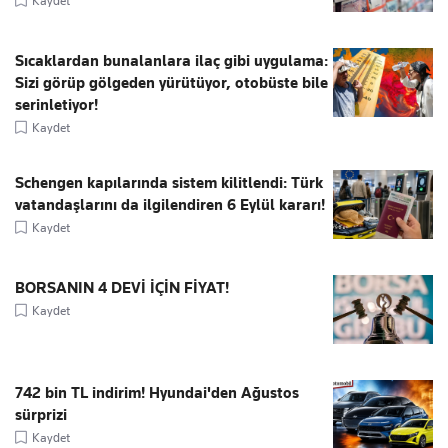
Kaydet
Sıcaklardan bunalanlara ilaç gibi uygulama:
Sizi görüp gölgeden yürütüyor, otobüste bile
serinletiyor!
Kaydet
Schengen kapılarında sistem kilitlendi: Türk
vatandaşlarını da ilgilendiren 6 Eylül kararı!
Kaydet
BORSANIN 4 DEVİ İÇİN FİYAT!
Kaydet
742 bin TL indirim! Hyundai'den Ağustos
sürprizi
Kaydet