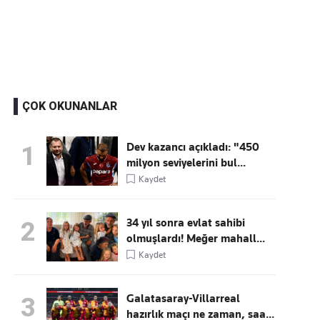
Kaçırmayın
Ücretsiz üye olun, gündemi
şekillendiren gelişmeleri önce siz duyun
ÇOK OKUNANLAR
Dev kazancı açıkladı: "450
1
milyon seviyelerini bul...
Kaydet
34 yıl sonra evlat sahibi
2
olmuşlardı! Meğer mahall...
Kaydet
Galatasaray-Villarreal
3
hazırlık maçı ne zaman, saa...