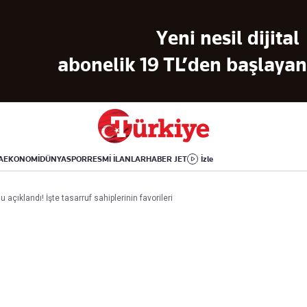
Dünya
Yaşam
Kültür-Sanat
Yeni nesil dijital
Orta Doğu
Sağlık
Sinema
Avrupa
Hava Durumu
Arkeoloji
abonelik 19 TL’den başlayan 
Amerika
Yemek
Kitap
Afrika
Seyahat
Tarih
İsrail-Gazze
Aktüel
A
EKONOMİ
DÜNYA
SPOR
RESMİ İLANLAR
HABER JET
İzle
Uygulamalar
 açıklandı! İşte tasarruf sahiplerinin favorileri