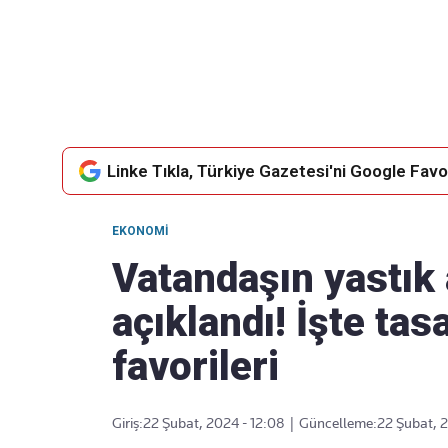
Takip Edin
Favori mecralarınızda haber
akışımıza ulaşın
Linke Tıkla, Türkiye Gazetesi'ni Google Favor
EKONOMI
Vatandaşın yastık 
açıklandı! İşte tas
favorileri
Giriş:
22 Şubat, 2024 - 12:08
|
Güncelleme:
22 Şubat, 2