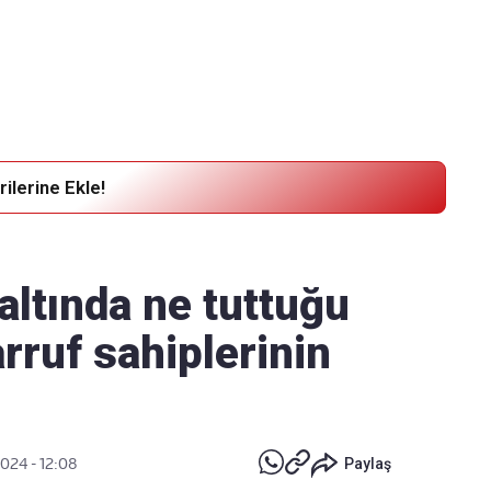
Haber Verin
Editör masamıza bilgi ve materyal
göndermek için
tıklayın
ilerine Ekle!
altında ne tuttuğu
arruf sahiplerinin
024 - 12:08
Paylaş