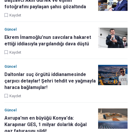
Başsavcı Akın Gürlek ve eşinin
fotoğrafını paylaşan şahıs gözaltında
Kaydet
Güncel
Ekrem İmamoğlu’nun savcılara hakaret
ettiği iddiasıyla yargılandığı dava düştü
Kaydet
Güncel
Daltonlar suç örgütü iddianamesinde
çarpıcı detaylar! Şehri tehdit ve yağmayla
haraca bağlamışlar!
Kaydet
Güncel
Avrupa'nın en büyüğü Konya'da:
Karapınar GES, 1 milyar dolarlık doğal
gaz faturasını sildi!