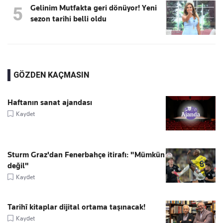
Gelinim Mutfakta geri dönüyor! Yeni
5
sezon tarihi belli oldu
GÖZDEN KAÇMASIN
Haftanın sanat ajandası
Kaydet
Sturm Graz'dan Fenerbahçe itirafı: "Mümkün
değil"
Kaydet
Tarihî kitaplar dijital ortama taşınacak!
Kaydet