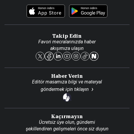
Foto Haber
Künye
Video Galeri
Gazete Aboneliği
Danışma Telefonları
Takip Edin
Favori mecralarınızda haber
Yasal
akışımıza ulaşın
Reklam Ver
Haber Verin
Editör masamıza bilgi ve materyal
göndermek için
tıklayın
Kaçırmayın
Ücretsiz üye olun, gündemi
şekillendiren gelişmeleri önce siz duyun