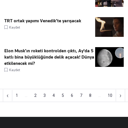
TRT ortak yapımı Venedik’te yarışacak
Kaydet
Elon Musk’ın roketi kontrolden çıktı, Ay'da 5
katlı bina büyüklüğünde delik açacak! Dünya
etkilenecek mi?
Kaydet
‹
›
1
...
2
3
4
5
6
7
8
...
10