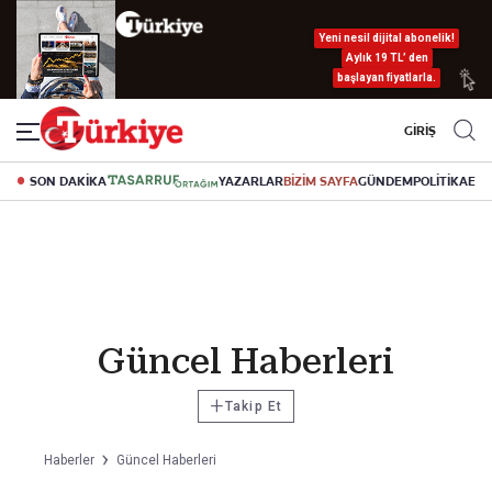
Yeni nesil dijital abonelik!
Aylık 19 TL’ den
başlayan fiyatlarla.
GİRİŞ
SON DAKİKA
YAZARLAR
BİZİM SAYFA
GÜNDEM
POLİTİKA
EK
Güncel Haberleri
+
Takip Et
Haberler
Güncel Haberleri