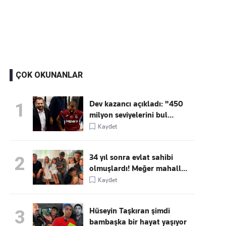
Kaçırmayın
Ücretsiz üye olun, gündemi
şekillendiren gelişmeleri önce siz duyun
ÇOK OKUNANLAR
Dev kazancı açıkladı: "450
1
milyon seviyelerini bul...
Kaydet
34 yıl sonra evlat sahibi
2
olmuşlardı! Meğer mahall...
Kaydet
Hüseyin Taşkıran şimdi
3
bambaşka bir hayat yaşıyor