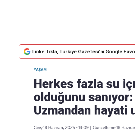
Takip Edin
Favori mecralarınızda haber
akışımıza ulaşın
Linke Tıkla, Türkiye Gazetesi'ni Google Favor
YAŞAM
Herkes fazla su iç
olduğunu sanıyor:
Uzmandan hayati u
Giriş:
18 Haziran, 2025 - 13:09
|
Güncelleme:
18 Hazira