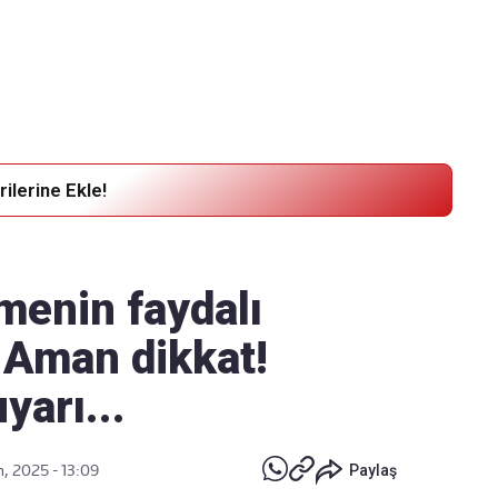
Haber Verin
Editör masamıza bilgi ve materyal
göndermek için
tıklayın
ilerine Ekle!
menin faydalı
 Aman dikkat!
yarı...
n, 2025 - 13:09
Paylaş