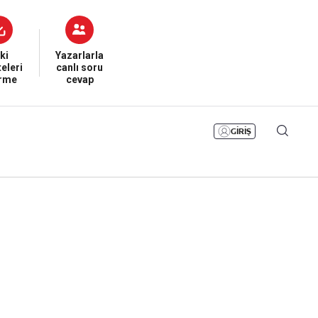
Bizim Sayfa
Namaz Vakitleri
Sesli Yayınlar
ki
Yazarlarla
eleri
canlı soru
irme
cevap
GİRİŞ