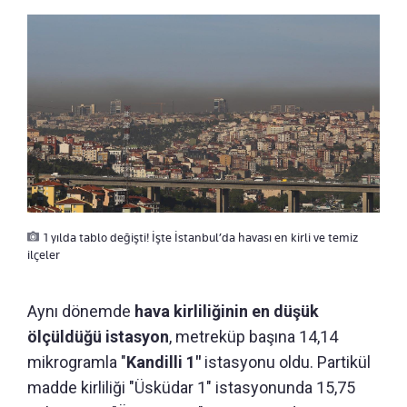
1 yılda tablo değişti! İşte İstanbul’da havası en kirli ve temiz
ilçeler
Aynı dönemde
hava kirliliğinin en düşük
ölçüldüğü istasyon
, metreküp başına 14,14
mikrogramla "
Kandilli 1"
istasyonu oldu. Partikül
madde kirliliği "Üsküdar 1" istasyonunda 15,75