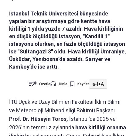
İstanbul Teknik Üniversitesi bünyesinde
yapılan bir araştırmaya göre kentte hava
kirliliği 1 yılda yüzde 7 azaldı. Hava kirliliğinin
en düşük ölçüldüğü istasyon, "Kandilli 1"
istasyonu olurken, en fazla ölçüldüğü istasyon
ise "Sultangazi 3" oldu. Hava kirliliği Ümraniye,
Üsküdar, Yenibosna’da azaldı. Sarıyer ve
Kumköy’de ise arttı.
a-
|
+A
Özetle
Dinle
Kaydet
İTÜ Uçak ve Uzay Bilimleri Fakültesi İklim Bilimi
ve Meteoroloji Mühendisliği Bölümü Başkanı
Prof. Dr. Hüseyin Toros,
İstanbul'da 2025 ve
2026'nın temmuz aylarında
hava kirliliği oranına
ilişkin
bir çalışma yaptı. Çevre, Şehircilik ve İklim