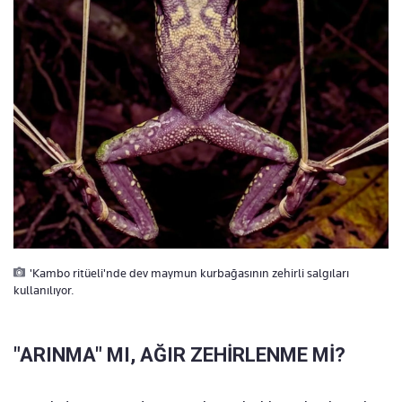
'Kambo ritüeli'nde dev maymun kurbağasının zehirli salgıları
kullanılıyor.
"ARINMA" MI, AĞIR ZEHİRLENME Mİ?