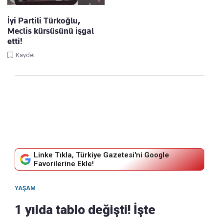
İyi Partili Türkoğlu,
Meclis kürsüsünü işgal
etti!
Kaydet
Linke Tıkla, Türkiye Gazetesi'ni Google
Favorilerine Ekle!
YAŞAM
1 yılda tablo değişti! İşte