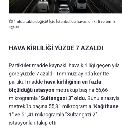
1 yılda tablo değişti! İşte İstanbul’da havası en kirli ve temiz
ilçeler
HAVA KİRLİLİĞİ YÜZDE 7 AZALDI
Partiküler madde kaynaklı hava kirliliği geçen yıla
göre yüzde 7 azaldı. Temmuz ayında kentte
partikül madde
hava kirliliğinin en fazla
ölçüldüğü istasyon
metreküp başına 56,66
mikrogramla "
Sultangazi 3" oldu.
Bunu sırasıyla
metreküp başına 55,31 mikrogramla
"Kağıthane
1"
ve 51,41 mikrogramla "Sultangazi 2"
istasyonları takip etti.