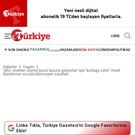
Yeni nesil dijital
abonelik 19 TL’den başlayan fiyatlarla.
GİRİŞ
SON DAKİKA
YAZARLAR
BİZİM SAYFA
GÜNDEM
POLİTİKA
EK
Haberler
Yaşam
'Şifa' isterken ölümle burun buruna geliyorlar! İşte 'kurbağa zehri' ritüeli
Kambo'nun vücuda bilinmeyen zararları
Linke Tıkla, Türkiye Gazetesi'ni Google Favorilerine
Ekle!