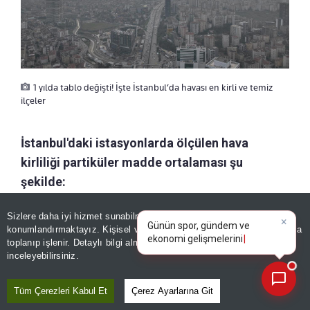
1 yılda tablo değişti! İşte İstanbul’da havası en kirli ve temiz
ilçeler
İstanbul'daki istasyonlarda ölçülen hava
kirliliği partiküler madde ortalaması şu
şekilde:
×
Günün spor, gündem ve
Sizlere daha iyi hizmet sunabilmek adına sitemizde
çerez
ekonomi gelişmelerini analiz
konumlandırmaktayız. Kişisel verileriniz, KVKK ve GDPR kapsamında
edin!
|
toplanıp işlenir. Detaylı bilgi almak için
Aydınlatma Metnimizi
İstasyonlar
2025
2026
Değişim
📰
Son 30 güne ait haberleri, spor gelişmelerini veya yazar yazılarını sorgulayabilirsiniz.
Temmuz
Temmuz
Yüzdesi
inceleyebilirsiniz.
µg/m³
µg/m³
Aksaray
35,52
31,99
-9,96
Tüm Çerezleri Kabul Et
Çerez Ayarlarına Git