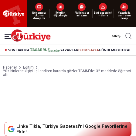
Reklamsız
56 yıllık
Akıllı haber
Eski gazeteleri
Yazarlarla
okuma
dijital arşiv
asistanı
indirme
canlı soru
deneyimi
cevap
GİRİŞ
SON DAKİKA
YAZARLAR
BİZİM SAYFA
GÜNDEM
POLİTİKA
EK
Haberler
Eğitim
Yüz binlerce kişiyi ilgilendiren kararda gözler TBMM'de: 32 maddede öğrenci
affı
Linke Tıkla, Türkiye Gazetesi'ni Google Favorilerine
Ekle!