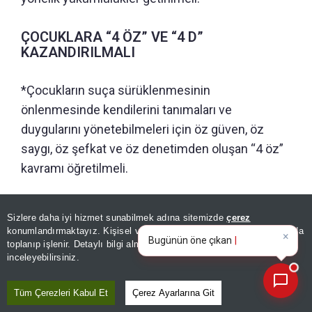
ÇOCUKLARA “4 ÖZ” VE “4 D”
KAZANDIRILMALI
*Çocukların suça sürüklenmesinin
önlenmesinde kendilerini tanımaları ve
duygularını yönetebilmeleri için öz güven, öz
saygı, öz şefkat ve öz denetimden oluşan “4 öz”
kavramı öğretilmeli.
*Davranışlarını değerlendirebilmeleri için “4 D”
Sizlere daha iyi hizmet sunabilmek adına sitemizde
çerez
yaklaşımı kazandırılmalı. Çocukların “Doğru
×
Bugünün öne çıkan manşetleri
konumlandırmaktayız. Kişisel verileriniz, KVKK ve GDPR kapsamında
zamanda, doğru yerde, doğru miktarda, doğru
ve gelişmeleri neler?
toplanıp işlenir. Detaylı bilgi almak için
Aydınlatma Metnimizi
📰
Son 30 güne ait haberleri, spor gelişmelerini veya yazar yazılarını sorgulayabilirsiniz.
inceleyebilirsiniz.
kişiyle mi iletişim kuruyor veya davranıyorum?”
sorusunu kendilerine sorabilecek farkındalığa
Tüm Çerezleri Kabul Et
Çerez Ayarlarına Git
ulaşmaları sağlanmalı.