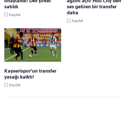
onaylandı! Dev şirket
ağzını açtı! Hull City'den
satıldı
ses getiren bir transfer
daha
Kaydet
Kaydet
Kayserispor'un transfer
yasağı kalktı!
Kaydet