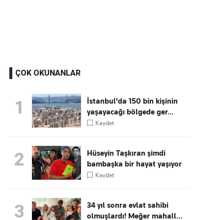
Kaçırmayın
Ücretsiz üye olun, gündemi
şekillendiren gelişmeleri önce siz duyun
ÇOK OKUNANLAR
İstanbul'da 150 bin kişinin
1
yaşayacağı bölgede ger...
Kaydet
Hüseyin Taşkıran şimdi
2
bambaşka bir hayat yaşıyor
Kaydet
34 yıl sonra evlat sahibi
3
olmuşlardı! Meğer mahall...