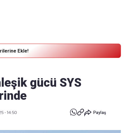
Haber Verin
Editör masamıza bilgi ve materyal
göndermek için
tıklayın
ilerine Ekle!
leşik gücü SYS
rinde
25 - 14:50
Paylaş