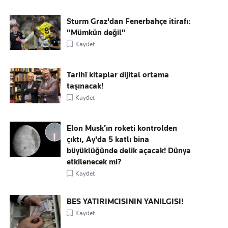
Sturm Graz'dan Fenerbahçe itirafı:
"Mümkün değil"
Kaydet
Tarihî kitaplar dijital ortama
taşınacak!
Kaydet
Elon Musk’ın roketi kontrolden
çıktı, Ay'da 5 katlı bina
büyüklüğünde delik açacak! Dünya
etkilenecek mi?
Kaydet
BES YATIRIMCISININ YANILGISI!
Kaydet