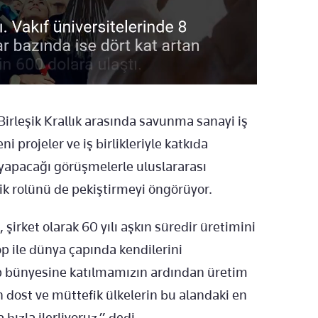
irleşik Krallık arasında savunma sanayi iş
 projeler ve iş birlikleriyle katkıda
yapacağı görüşmelerle uluslararası
ik rolünü de pekiştirmeyi öngörüyor.
rket olarak 60 yılı aşkın süredir üretimini
top ile dünya çapında kendilerini
up bünyesine katılmamızın ardından üretim
 dost ve müttefik ülkelerin bu alandaki en
hızla ilerliyoruz.” dedi.