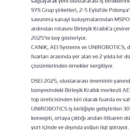
sağlayarak yeni uluslararası iş birliklerine
SYS Grup şirketleri, 2-5 Eylül’de Polon
savunma sanayi buluşmalarından MSPO’y
ardından rotasını Birleşik Krallık’a çevire
2025’te boy gösteriyor.
CANiK, AEI Systems ve UNIROBOTICS, dü
fuarları arasında yer alan ve 2 yılda bir
çözümlerinden örnekler sergiliyor.
DSEI 2025, uluslararası öneminin yanında
bünyesindeki Birleşik Krallık merkezli AE
top üreticisinden biri olarak fuarda ev sa
UNIROBOTICS iş birliğiyle geliştirilen 3
konsepti, ortaya çıktığı andan itibaren dü
yurt içinde ve dışında yoğun ilgi görüyor.