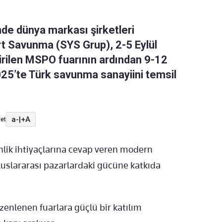
inde dünya markası şirketleri
t Savunma (SYS Grup), 2-5 Eylül
irilen MSPO fuarının ardından 9-12
 2025’te Türk savunma sanayiini temsil
a-
|
+A
et
enlik ihtiyaçlarına cevap veren modern
luslararası pazarlardaki gücüne katkıda
zenlenen fuarlara güçlü bir katılım