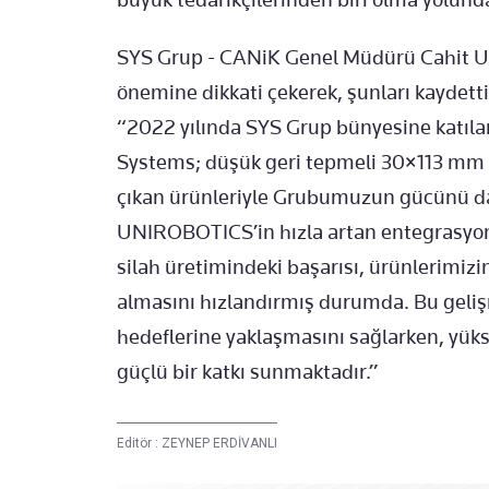
SYS Grup - CANiK Genel Müdürü Cahit Utk
önemine dikkati çekerek, şunları kaydetti
“2022 yılında SYS Grup bünyesine katılan,
Systems; düşük geri tepmeli 30×113 mm
çıkan ürünleriyle Grubumuzun gücünü dah
UNIROBOTICS’in hızla artan entegrasyon 
silah üretimindeki başarısı, ürünlerimiz
almasını hızlandırmış durumda. Bu geliş
hedeflerine yaklaşmasını sağlarken, yüks
güçlü bir katkı sunmaktadır.”
Editör :
ZEYNEP ERDİVANLI