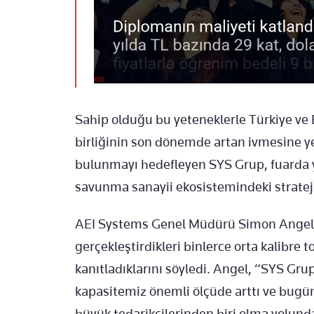
Sahip olduğu bu yeteneklerle Türkiye ve B
birliğinin son dönemde artan ivmesine yeni
bulunmayı hedefleyen SYS Grup, fuarda 
savunma sanayii ekosistemindeki stratej
AEI Systems Genel Müdürü Simon Angel, şi
gerçekleştirdikleri binlerce orta kalibre 
kanıtladıklarını söyledi. Angel, “SYS Gr
kapasitemiz önemli ölçüde arttı ve bugün
büyük tedarikçilerinden biri olma yolunda 