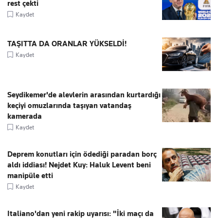
rest çekti
Kaydet
TAŞITTA DA ORANLAR YÜKSELDİ!
Kaydet
Seydikemer'de alevlerin arasından kurtardığı
keçiyi omuzlarında taşıyan vatandaş
kamerada
Kaydet
Deprem konutları için ödediği paradan borç
aldı iddiası! Nejdet Kuy: Haluk Levent beni
manipüle etti
Kaydet
Italiano'dan yeni rakip uyarısı: "İki maçı da