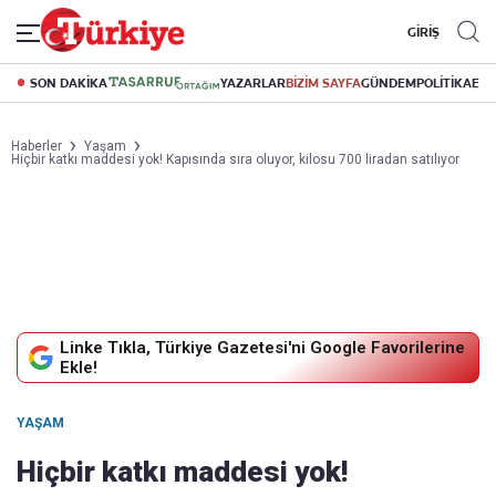
GİRİŞ
SON DAKİKA
YAZARLAR
BİZİM SAYFA
GÜNDEM
POLİTİKA
EK
Haberler
Yaşam
Hiçbir katkı maddesi yok! Kapısında sıra oluyor, kilosu 700 liradan satılıyor
Linke Tıkla, Türkiye Gazetesi'ni Google Favorilerine
Ekle!
YAŞAM
Hiçbir katkı maddesi yok!