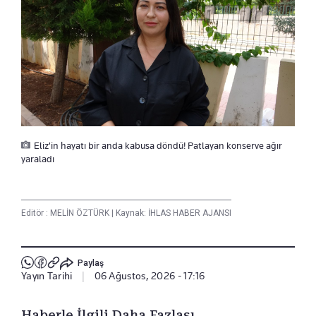
Eliz'in hayatı bir anda kabusa döndü! Patlayan konserve ağır
yaraladı
Editör :
MELİN ÖZTÜRK
|
Kaynak: İHLAS HABER AJANSI
Paylaş
Yayın Tarihi
|
06 Ağustos, 2026 - 17:16
Haberle İlgili Daha Fazlası