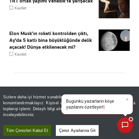
TRT ortak yapımı Venedik’te yarışacak
Kaydet
Elon Musk’ın roketi kontrolden çıktı,
Ay'da 5 katlı bina büyüklüğünde delik
açacak! Dünya etkilenecek mi?
Kaydet
ÖNE ÇIKANLAR
Sizlere daha iyi hizmet sunabilmek adına sitemizde
çerez
konumlandırmaktayız. Kişisel verileriniz, KVKK ve GDPR kapsamında
×
H
toplanıp işlenir. Detaylı bilgi almak için
Aydınlatma Metnimizi
📰
Son 30 güne ait haberleri, spor gelişmelerini veya yazar yazılarını sorgulayabilirsiniz.
inceleyebilirsiniz.
Tüm Çerezleri Kabul Et
Çerez Ayarlarına Git