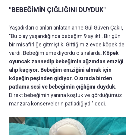
"BEBEĞİMİN ÇIĞLIĞINI DUYDUK"
Yaşadıkları o anları anlatan anne Gül Güven Çakır,
"Bu olay yaşandığında bebeğim 9 aylıktı. Bir gün
bir misafirliğe gitmiştik. Gittiğimiz evde köpek de
vardı. Bebeğim emekliyordu o sıralarda. K
öpek
oyuncak zannedip bebeğimin ağzından emziği
alıp kaçıyor. Bebeğim emziğini almak için
köpeğin peşinden gidiyor. O sırada birden
patlama sesi ve bebeğimin çığlığını duyduk.
Direkt bebeğimin yanına koştuk ve gördüğümüz
manzara konservelerin patladığıydı" dedi.