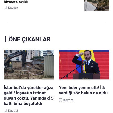
hizmete açıldı
Kaydet
ÖNE ÇIKANLAR
İstanbul'da yürekler ağza
Yeni lider yemin etti! İlk
geldi! İnşaatın istinat
verdiği söz bakın ne oldu
duvarı çöktü: Yanındaki 5
Kaydet
katlı bina boşaltıldı
Kaydet