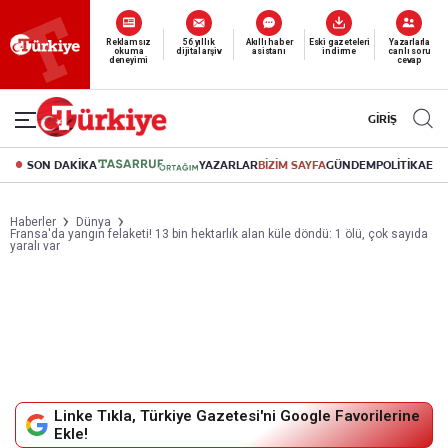
Yeni nesil dijital
abonelik 19 TL’den başlayan fiyatlarla.
GİRİŞ
SON DAKİKA
YAZARLAR
BİZİM SAYFA
GÜNDEM
POLİTİKA
EK
Haberler
Dünya
Fransa'da yangın felaketi! 13 bin hektarlık alan küle döndü: 1 ölü, çok sayıda
yaralı var
Linke Tıkla, Türkiye Gazetesi'ni Google Favorilerine
Ekle!