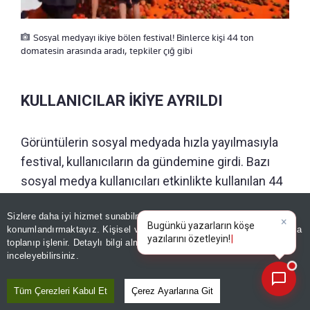
Sosyal medyayı ikiye bölen festival! Binlerce kişi 44 ton
domatesin arasında aradı, tepkiler çığ gibi
KULLANICILAR İKİYE AYRILDI
Görüntülerin sosyal medyada hızla yayılmasıyla
festival, kullanıcıların da gündemine girdi. Bazı
sosyal medya kullanıcıları etkinlikte kullanılan 44
ton domatese dikkat çekerek
“Bu kadar
Sizlere daha iyi hizmet sunabilmek adına sitemizde
çerez
domates israf edilmemeli”
şeklinde yorumlar
konumlandırmaktayız. Kişisel verileriniz, KVKK ve GDPR kapsamında
×
yaparken, bazıları ise etkinliği 'eğlenceli' buldu. Bu
B
|
toplanıp işlenir. Detaylı bilgi almak için
Aydınlatma Metnimizi
📰
Son 30 güne ait haberleri, spor gelişmelerini veya yazar yazılarını sorgulayabilirsiniz.
inceleyebilirsiniz.
yıl 22’ncisi düzenlenen festival, uzatılan
programıyla 9 Ağustos’a kadar devam edecek.
Tüm Çerezleri Kabul Et
Çerez Ayarlarına Git