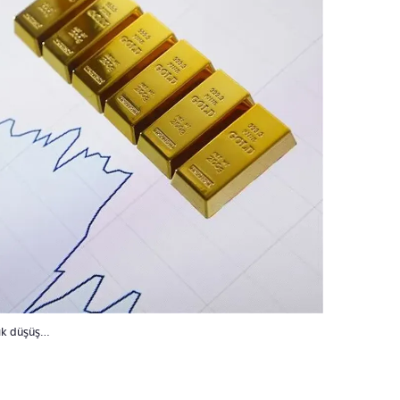
lık düşüş…