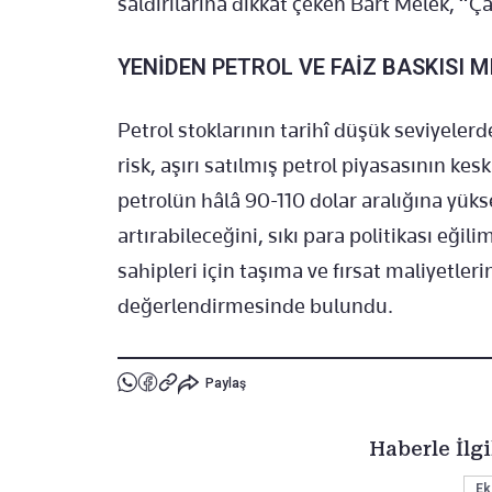
saldırılarına dikkat çeken Bart Melek, “
YENİDEN PETROL VE FAİZ BASKISI M
Petrol stoklarının tarihî düşük seviyele
risk, aşırı satılmış petrol piyasasının ke
petrolün hâlâ 90-110 dolar aralığına yüks
artırabileceğini, sıkı para politikası eği
sahipleri için taşıma ve fırsat maliyetler
değerlendirmesinde bulundu.
Paylaş
Haberle İlgi
Ek