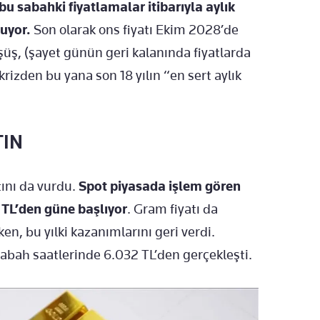
u sabahki fiyatlamalar itibarıyla aylık
uyor.
Son olarak ons fiyatı Ekim 2028’de
şüş, (şayet günün geri kalanında fiyatlarda
izden bu yana son 18 yılın “en sert aylık
TIN
tını da vurdu.
Spot piyasada işlem gören
 TL’den güne başlıyor
. Gram fiyatı da
en, bu yılki kazanımlarını geri verdi.
e sabah saatlerinde 6.032 TL’den gerçekleşti.