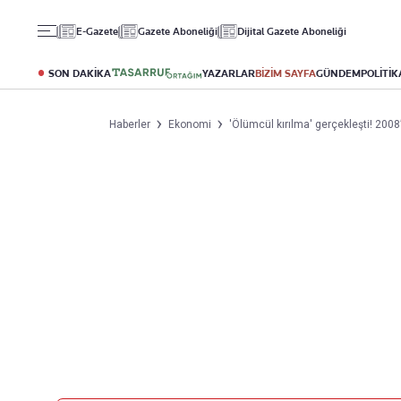
Gündem
Ekonomi
Spor
E-Gazete
Gazete Aboneliği
Dijital Gazete Aboneliği
Politika
Borsa
Futbol
Eğitim
Altın
Puan Durumu
SON DAKİKA
YAZARLAR
BİZİM SAYFA
GÜNDEM
POLİTİK
Döviz
Fikstür
Hisse Senedi
Şampiyonlar Ligi
Haberler
Ekonomi
'Ölümcül kırılma' gerçekleşti! 2008
Kripto Para
Avrupa Ligi
Emlak
Basketbol
T-Otomobil
Turizm
Yazarlar
Diğer Kategoriler
Kurumsal
Bugünün Yazarları
Magazin
Hakkımızda
Tüm Yazarlar
Teknoloji
İletişim
Resmî Ilanlar
Künye
Haberler
Gazete Aboneliği
Foto Haber
Danışma Telefonları
Video Galeri
Yasal
Reklam Ver