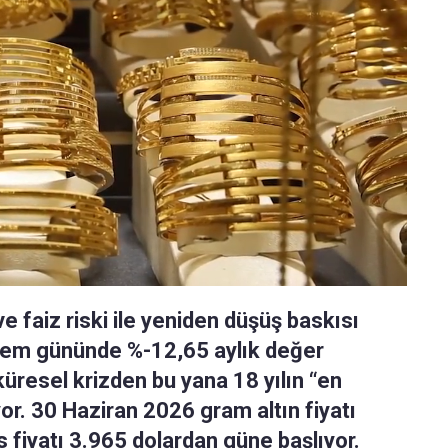
ve faiz riski ile yeniden düşüş baskısı
işlem gününde %-12,65 aylık değer
üresel krizden bu yana 18 yılın “en
or. 30 Haziran 2026 gram altın fiyatı
s fiyatı 3.965 dolardan güne başlıyor.