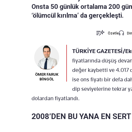
Onsta 50 günlük ortalama 200 günl
‘ölümcül kırılma’ da gerçekleşti.
Özetle
Din
TÜRKİYE GAZETESİ/Eko
fiyatlarında düşüş deva
değer kaybetti ve 4.017
ÖMER FARUK
ise ons fiyatı bir defa d
BİNGÖL
dip seviyelerine tekrar y
dolardan fiyatlandı.
2008’DEN BU YANA EN SERT