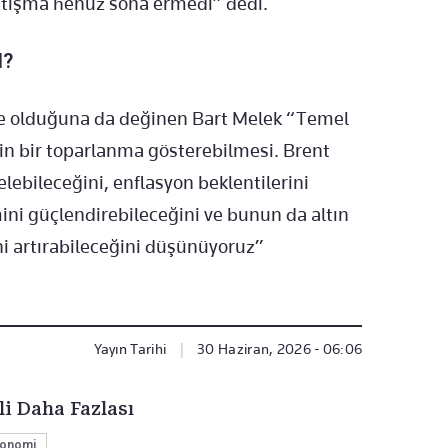
Çatışma henüz sona ermedi” dedi.
I?
rde olduğuna da değinen Bart Melek “Temel
skin bir toparlanma gösterebilmesi. Brent
elebileceğini, enflasyon beklentilerini
limini güçlendirebileceğini ve bunun da altın
ini artırabileceğini düşünüyoruz”
Yayın Tarihi
|
30 Haziran, 2026 - 06:06
li Daha Fazlası
onomi