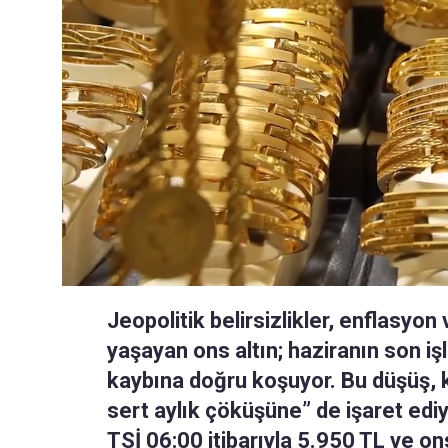
Jeopolitik belirsizlikler, enflasyon 
yaşayan ons altın; haziranın son 
kaybına doğru koşuyor. Bu düşüş, k
sert aylık çöküşüne” de işaret ediy
TSİ 06:00 itibarıyla 5.950 TL ve on