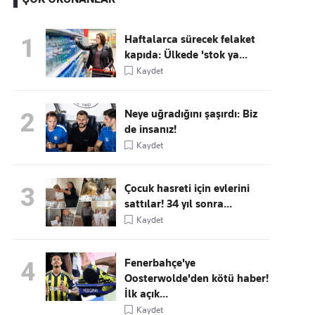
Haftalarca sürecek felaket
1
kapıda: Ülkede 'stok ya...
Kaçırmayın
Kaydet
Ücretsiz üye olun, gündemi
şekillendiren gelişmeleri önce siz duyun
Neye uğradığını şaşırdı: Biz
2
de insanız!
Kaydet
Çocuk hasreti için evlerini
3
sattılar! 34 yıl sonra...
Kaydet
Fenerbahçe'ye
4
Oosterwolde'den kötü haber!
İlk açık...
Kaydet