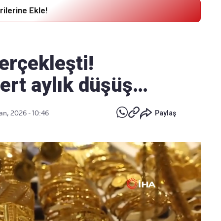
ilerine Ekle!
Haber Verin
Editör masamıza bilgi ve materyal
erçekleşti!
göndermek için
tıklayın
sert aylık düşüş…
an, 2026 - 10:46
Paylaş