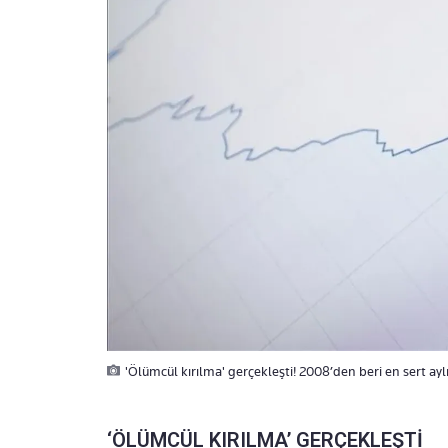
'Ölümcül kırılma' gerçekleşti! 2008’den beri en sert ay
‘ÖLÜMCÜL KIRILMA’ GERÇEKLEŞTİ