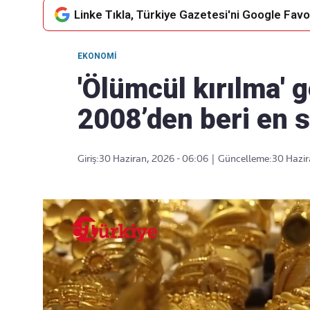
Linke Tıkla, Türkiye Gazetesi'ni Google Favor
EKONOMI
Takip Edin
Favori mecralarınızda haber
'Ölümcül kırılma' g
akışımıza ulaşın
2008’den beri en 
Giriş:
30 Haziran, 2026 - 06:06
|
Güncelleme:
30 Hazir