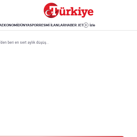
Dünya
Yaşam
Kültür-Sanat
Orta Doğu
Sağlık
Sinema
Avrupa
Hava Durumu
Arkeoloji
A
EKONOMİ
DÜNYA
SPOR
RESMİ İLANLAR
HABER JET
İzle
Amerika
Yemek
Kitap
Afrika
Seyahat
Tarih
’den beri en sert aylık düşüş…
İsrail-Gazze
Aktüel
Uygulamalar