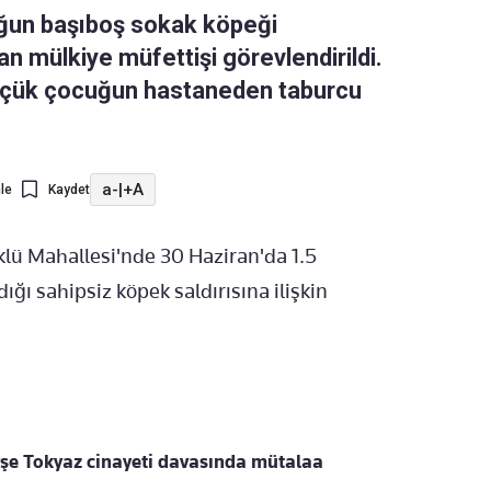
cuğun başıboş sokak köpeği
n mülkiye müfettişi görevlendirildi.
küçük çocuğun hastaneden taburcu
a-
|
+A
le
Kaydet
öklü Mahallesi'nde 30 Haziran'da 1.5
ı sahipsiz köpek saldırısına ilişkin
yşe Tokyaz cinayeti davasında mütalaa