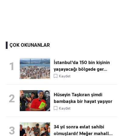
Kaçırmayın
Ücretsiz üye olun, gündemi
şekillendiren gelişmeleri önce siz duyun
ÇOK OKUNANLAR
İstanbul'da 150 bin kişinin
1
yaşayacağı bölgede ger...
Kaydet
Hüseyin Taşkıran şimdi
2
bambaşka bir hayat yaşıyor
Kaydet
34 yıl sonra evlat sahibi
3
olmuşlardı! Meğer mahall...