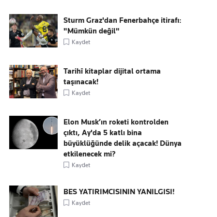
Sturm Graz'dan Fenerbahçe itirafı:
"Mümkün değil"
Kaydet
Tarihî kitaplar dijital ortama
taşınacak!
Kaydet
Elon Musk’ın roketi kontrolden
çıktı, Ay'da 5 katlı bina
büyüklüğünde delik açacak! Dünya
etkilenecek mi?
Kaydet
BES YATIRIMCISININ YANILGISI!
Kaydet