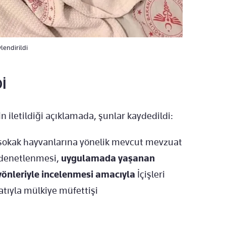
lendirildi
İ
in iletildiği açıklamada, şunlar kaydedildi:
z sokak hayvanlarına yönelik mevcut mevzuat
 denetlenmesi,
uygulamada yaşanan
 yönleriyle incelenmesi amacıyla
İçişleri
atıyla mülkiye müfettişi