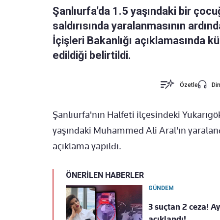
Şanlıurfa'da 1.5 yaşındaki bir ço
saldırısında yaralanmasının ardında
İçişleri Bakanlığı açıklamasında 
edildiği belirtildi.
Özetle
Din
Şanlıurfa'nın Halfeti ilçesindeki Yukarıg
yaşındaki Muhammed Ali Aral'ın yaralandığ
açıklama yapıldı.
ÖNERİLEN HABERLER
GÜNDEM
3 suçtan 2 ceza! A
açıklandı!