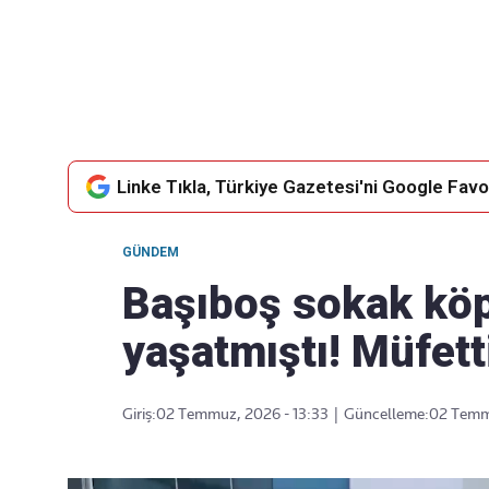
Takip Edin
Favori mecralarınızda haber
akışımıza ulaşın
Linke Tıkla, Türkiye Gazetesi'ni Google Favor
GÜNDEM
Başıboş sokak köp
yaşatmıştı! Müfett
Giriş:
02 Temmuz, 2026 - 13:33
|
Güncelleme:
02 Temmu