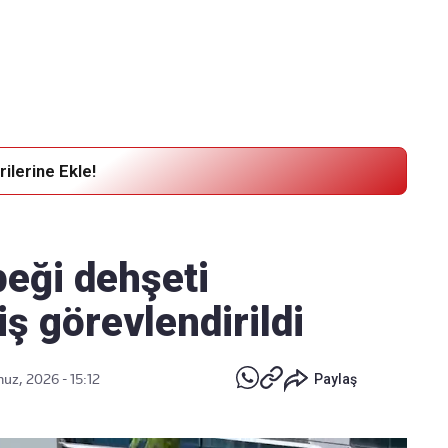
Haber Verin
Editör masamıza bilgi ve materyal
göndermek için
tıklayın
ilerine Ekle!
eği dehşeti
iş görevlendirildi
z, 2026 - 15:12
Paylaş