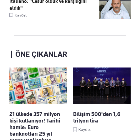
Italiano: "Cesur olduk ve karşılığını
aldık"
Kaydet
ÖNE ÇIKANLAR
21 ülkede 357 milyon
Bilişim 500'den 1,6
kişi kullanıyor! Tarihi
trilyon lira
hamle: Euro
Kaydet
banknotları 25 yıl