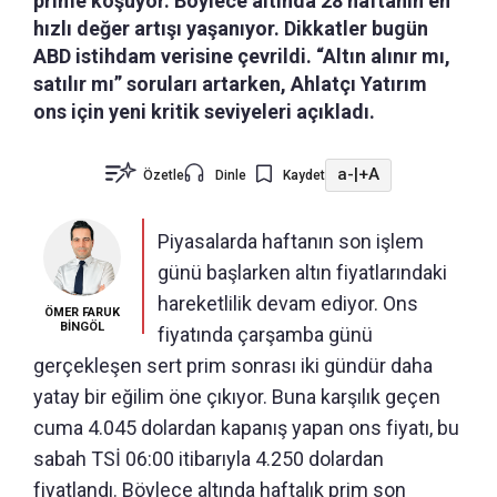
prime koşuyor. Böylece altında 28 haftanın en
hızlı değer artışı yaşanıyor. Dikkatler bugün
ABD istihdam verisine çevrildi. “Altın alınır mı,
satılır mı” soruları artarken, Ahlatçı Yatırım
ons için yeni kritik seviyeleri açıkladı.
a-
|
+A
Özetle
Dinle
Kaydet
Piyasalarda haftanın son işlem
günü başlarken altın fiyatlarındaki
hareketlilik devam ediyor. Ons
ÖMER FARUK
BİNGÖL
fiyatında çarşamba günü
gerçekleşen sert prim sonrası iki gündür daha
yatay bir eğilim öne çıkıyor. Buna karşılık geçen
cuma 4.045 dolardan kapanış yapan ons fiyatı, bu
sabah TSİ 06:00 itibarıyla 4.250 dolardan
fiyatlandı. Böylece altında haftalık prim son