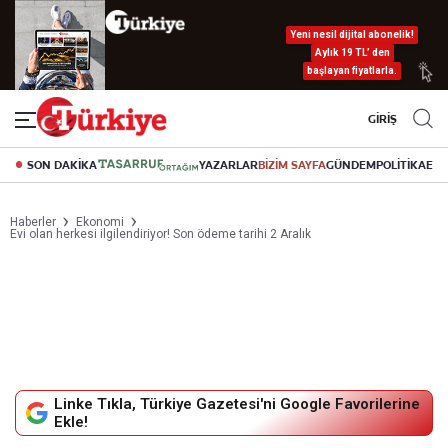
Yeni nesil dijital abonelik!
Aylık 19 TL’ den
başlayan fiyatlarla.
GİRİŞ
SON DAKİKA
YAZARLAR
BİZİM SAYFA
GÜNDEM
POLİTİKA
EK
Haberler
Ekonomi
Evi olan herkesi ilgilendiriyor! Son ödeme tarihi 2 Aralık
Linke Tıkla, Türkiye Gazetesi'ni Google Favorilerine
Ekle!