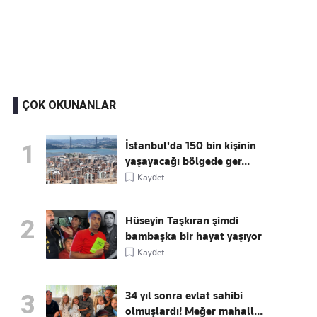
Kaçırmayın
Ücretsiz üye olun, gündemi
şekillendiren gelişmeleri önce siz duyun
ÇOK OKUNANLAR
İstanbul'da 150 bin kişinin
1
yaşayacağı bölgede ger...
Kaydet
Hüseyin Taşkıran şimdi
2
bambaşka bir hayat yaşıyor
Kaydet
34 yıl sonra evlat sahibi
3
olmuşlardı! Meğer mahall...