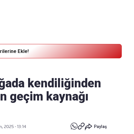
Haber Verin
Editör masamıza bilgi ve materyal
göndermek için
tıklayın
ilerine Ekle!
oğada kendiliğinden
rın geçim kaynağı
, 2025 - 13:14
Paylaş