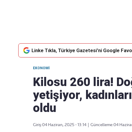
Takip Edin
Favori mecralarınızda haber
akışımıza ulaşın
Linke Tıkla, Türkiye Gazetesi'ni Google Favor
EKONOMI
Kilosu 260 lira! D
yetişiyor, kadınla
oldu
Giriş:
04 Haziran, 2025 - 13:14
|
Güncelleme:
04 Haziran