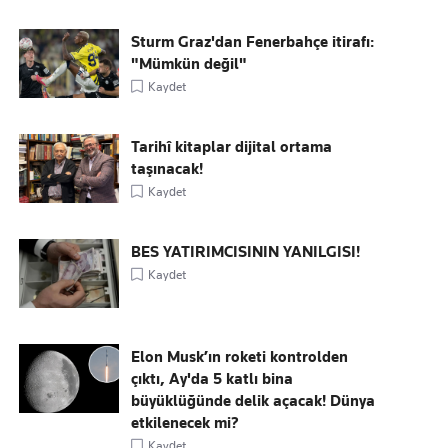
Sturm Graz'dan Fenerbahçe itirafı:
"Mümkün değil"
Kaydet
Tarihî kitaplar dijital ortama
taşınacak!
Kaydet
BES YATIRIMCISININ YANILGISI!
Kaydet
Elon Musk’ın roketi kontrolden
çıktı, Ay'da 5 katlı bina
büyüklüğünde delik açacak! Dünya
etkilenecek mi?
Kaydet