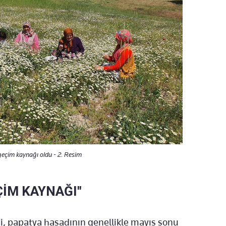
 geçim kaynağı oldu - 2. Resim
ÇİM KAYNAĞI"
çi, papatya hasadının genellikle mayıs sonu