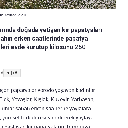
çim kaynagi oldu
arında doğada yetişen kır papatyaları
bahın erken saatlerinde papatya
leri evde kurutup kilosunu 260
a-
|
+A
et
açan papatyalar yörede yaşayan kadınlar
 Elek, Yavaşlar, Kışlak, Kuzeyir, Yarbasan,
adınlar sabah erken saatlerde yaylalara
, yöresel türküleri seslendirerek yaylaya
ya başlayan kır papatyalarını temmuza