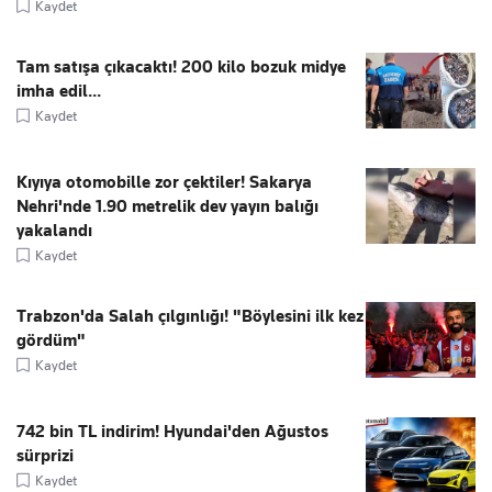
Kaydet
Tam satışa çıkacaktı! 200 kilo bozuk midye
imha edil...
Kaydet
Kıyıya otomobille zor çektiler! Sakarya
Nehri'nde 1.90 metrelik dev yayın balığı
yakalandı
Kaydet
Trabzon'da Salah çılgınlığı! "Böylesini ilk kez
gördüm"
Kaydet
742 bin TL indirim! Hyundai'den Ağustos
sürprizi
Kaydet