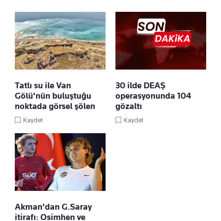
Tatlı su ile Van
30 ilde DEAŞ
Gölü'nün buluştuğu
operasyonunda 104
noktada görsel şölen
gözaltı
Kaydet
Kaydet
Akman'dan G.Saray
itirafı: Osimhen ve