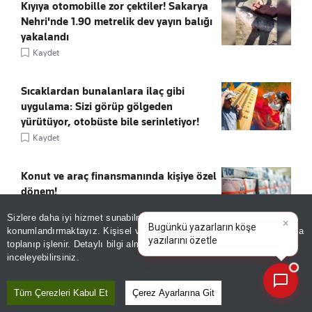
Kıyıya otomobille zor çektiler! Sakarya
Nehri'nde 1.90 metrelik dev yayın balığı
yakalandı
Kaydet
Sıcaklardan bunalanlara ilaç gibi
uygulama: Sizi görüp gölgeden
yürütüyor, otobüste bile serinletiyor!
Kaydet
Konut ve araç finansmanında kişiye özel
dönem!
Kaydet
Sizlere daha iyi hizmet sunabilmek adına sitemizde
çerez
×
Bugünkü yazarların köşe
konumlandırmaktayız. Kişisel verileriniz, KVKK ve GDPR kapsamında
yazılarını özetleyin!
toplanıp işlenir. Detaylı bilgi almak için
Aydınlatma Metnimizi
Kia Ağustos fiyatları belli oldu:
📰
Son 30 güne ait haberleri, spor gelişmelerini veya yazar yazılarını sorgulayabilirsiniz.
inceleyebilirsiniz.
Picanto'ya zam geldi
Kaydet
Tüm Çerezleri Kabul Et
Çerez Ayarlarına Git