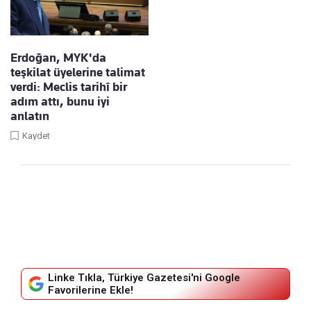
Erdoğan, MYK'da
teşkilat üyelerine talimat
verdi: Meclis tarihî bir
adım attı, bunu iyi
anlatın
Kaydet
Linke Tıkla, Türkiye Gazetesi'ni Google
Favorilerine Ekle!