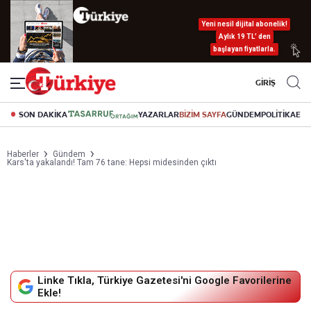
Yeni nesil dijital abonelik!
Aylık 19 TL’ den
başlayan fiyatlarla.
GİRİŞ
SON DAKİKA
YAZARLAR
BİZİM SAYFA
GÜNDEM
POLİTİKA
EK
Haberler
Gündem
Kars'ta yakalandı! Tam 76 tane: Hepsi midesinden çıktı
Linke Tıkla, Türkiye Gazetesi'ni Google Favorilerine
Ekle!