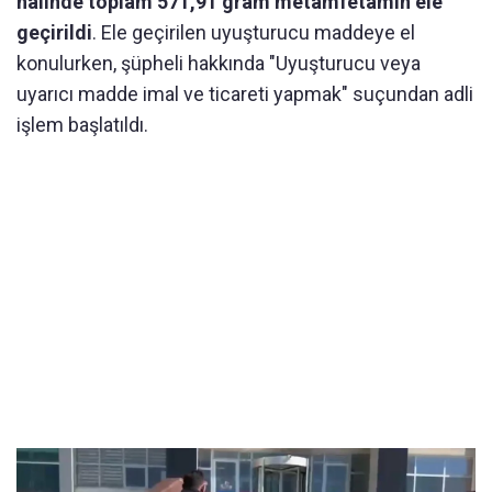
halinde toplam 571,91 gram metamfetamin ele
geçirildi
. Ele geçirilen uyuşturucu maddeye el
konulurken, şüpheli hakkında "Uyuşturucu veya
uyarıcı madde imal ve ticareti yapmak" suçundan adli
işlem başlatıldı.