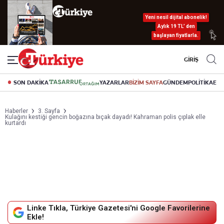
Yeni nesil dijital abonelik!
Aylık 19 TL’ den
başlayan fiyatlarla.
GİRİŞ
SON DAKİKA
YAZARLAR
BİZİM SAYFA
GÜNDEM
POLİTİKA
EK
Haberler
3. Sayfa
Kulağını kestiği gencin boğazına bıçak dayadı! Kahraman polis çıplak elle
kurtardı
Linke Tıkla, Türkiye Gazetesi'ni Google Favorilerine
Ekle!