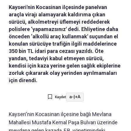
Kayseri'nin Kocasinan ilçesinde panelvan
araçla virajı alamayarak kaldırıma çıkan
sürücü, alkolmetreyi üflemeyi reddederek
polislere ‘yapamazsınız' dedi. Ehliyetine daha
önceden ‘alkollü araç kullanmak' suçundan el
konulan sürücüye trafiğin ilgili maddelerince
350 bin TL idari para cezası yazıldı. Öte
yandan, tedaviyi kabul etmeyen sürücü,
kendisi için kaza yerine gelen sağlık ekiplerine
zorluk çıkararak olay yerinden ayrılmamaları
için direndi.
a-
|
+A
Kaydet
Kayseri'nin Kocasinan ilçesine bağlı Mevlana
Mahallesi Mustafa Kemal Paşa Bulvarı üzerinde
meydana gelen kazada, F.B. yönetimindeki