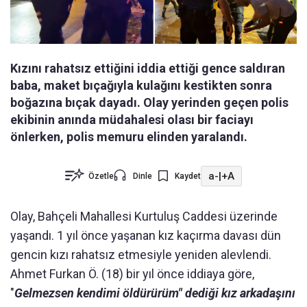
Kızını rahatsız ettiğini iddia ettiği gence saldıran
baba, maket bıçağıyla kulağını kestikten sonra
boğazına bıçak dayadı. Olay yerinden geçen polis
ekibinin anında müdahalesi olası bir faciayı
önlerken, polis memuru elinden yaralandı.
a-
|
+A
Özetle
Dinle
Kaydet
Olay, Bahçeli Mahallesi Kurtuluş Caddesi üzerinde
yaşandı. 1 yıl önce yaşanan kız kaçırma davası dün
gencin kızı rahatsız etmesiyle yeniden alevlendi.
Ahmet Furkan Ö. (18) bir yıl önce iddiaya göre,
"
Gelmezsen kendimi öldürürüm" dediği kız arkadaşını