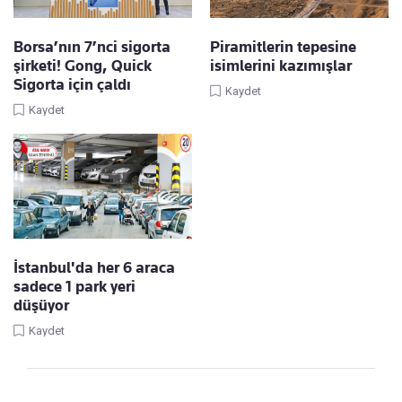
Borsa’nın 7’nci sigorta
Piramitlerin tepesine
şirketi! Gong, Quick
isimlerini kazımışlar
Sigorta için çaldı
Kaydet
Kaydet
İstanbul'da her 6 araca
sadece 1 park yeri
düşüyor
Kaydet