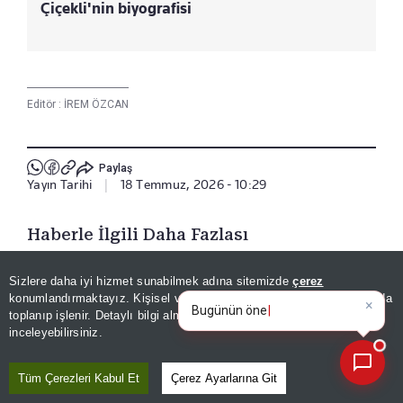
Çiçekli'nin biyografisi
Editör :
İREM ÖZCAN
Paylaş
Yayın Tarihi
|
18 Temmuz, 2026 - 10:29
Haberle İlgili Daha Fazlası
Haberler
Sizlere daha iyi hizmet sunabilmek adına sitemizde
çerez
×
Bugünün öne çıkan manşetleri
konumlandırmaktayız. Kişisel verileriniz, KVKK ve GDPR kapsamında
ve gelişmeleri neler?
|
toplanıp işlenir. Detaylı bilgi almak için
Aydınlatma Metnimizi
📰
Son 30 güne ait haberleri, spor gelişmelerini veya yazar yazılarını sorgulayabilirsiniz.
inceleyebilirsiniz.
Bizi Takip Edin
Tüm Çerezleri Kabul Et
Çerez Ayarlarına Git