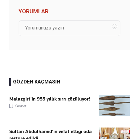
YORUMLAR
GÖZDEN KAÇMASIN
Malazgirt'in 955 yıllık sırrı çözülüyor!
Kaydet
Sultan Abdülhamid'in vefat ettiği oda
restore edildi