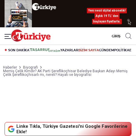
Yeni nesil dijital abonelik!
Aylık 19 TL’ den
başlayan fiyatlarla.
GİRİŞ
SON DAKİKA
YAZARLAR
BİZİM SAYFA
GÜNDEM
POLİTİKA
EK
Haberler
Biyografi
Memiş Çelik Kimdir? AK Parti Şereflikoçhisar Belediye Başkan Adayı Memiş
Çelik Şereflikoçhisarlı mı, nereli? Hayatı ve biyografisi
Linke Tıkla, Türkiye Gazetesi'ni Google Favorilerine
Ekle!