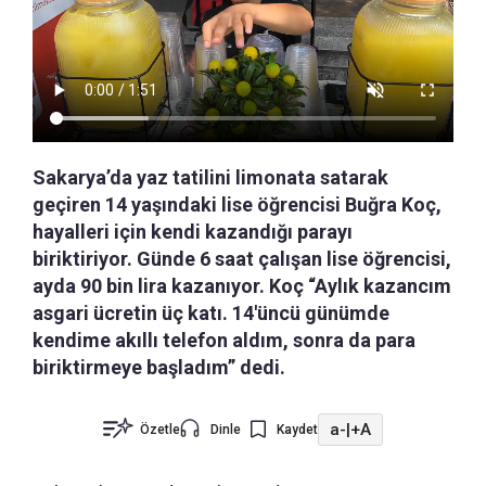
Sakarya’da yaz tatilini limonata satarak
geçiren 14 yaşındaki lise öğrencisi Buğra Koç,
hayalleri için kendi kazandığı parayı
biriktiriyor. Günde 6 saat çalışan lise öğrencisi,
ayda 90 bin lira kazanıyor. Koç “Aylık kazancım
asgari ücretin üç katı. 14'üncü günümde
kendime akıllı telefon aldım, sonra da para
biriktirmeye başladım” dedi.
a-
|
+A
Özetle
Dinle
Kaydet