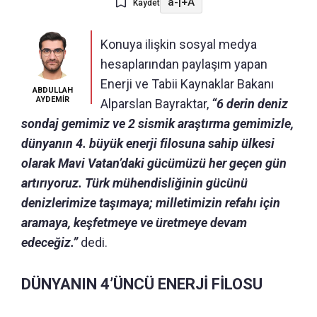
a-
|
+A
Kaydet
Konuya ilişkin sosyal medya
hesaplarından paylaşım yapan
Enerji ve Tabii Kaynaklar Bakanı
ABDULLAH
AYDEMİR
Alparslan Bayraktar,
“6 derin deniz
sondaj gemimiz ve 2 sismik araştırma gemimizle,
dünyanın 4. büyük enerji filosuna sahip ülkesi
olarak Mavi Vatan’daki gücümüzü her geçen gün
artırıyoruz. Türk mühendisliğinin gücünü
denizlerimize taşımaya; milletimizin refahı için
aramaya, keşfetmeye ve üretmeye devam
edeceğiz.”
dedi.
DÜNYANIN 4’ÜNCÜ ENERJİ FİLOSU