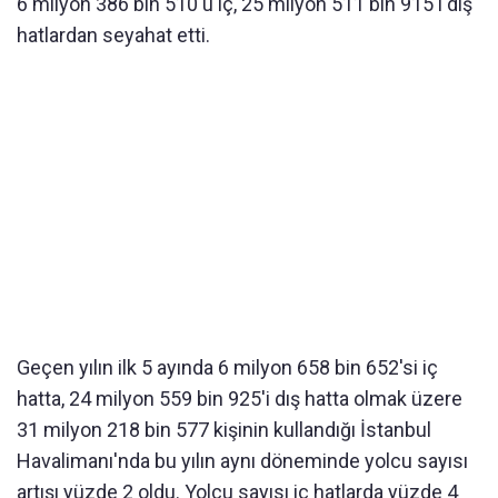
6 milyon 386 bin 510'u iç, 25 milyon 511 bin 915'i dış
hatlardan seyahat etti.
Geçen yılın ilk 5 ayında 6 milyon 658 bin 652'si iç
hatta, 24 milyon 559 bin 925'i dış hatta olmak üzere
31 milyon 218 bin 577 kişinin kullandığı İstanbul
Havalimanı'nda bu yılın aynı döneminde yolcu sayısı
artışı yüzde 2 oldu. Yolcu sayısı iç hatlarda yüzde 4