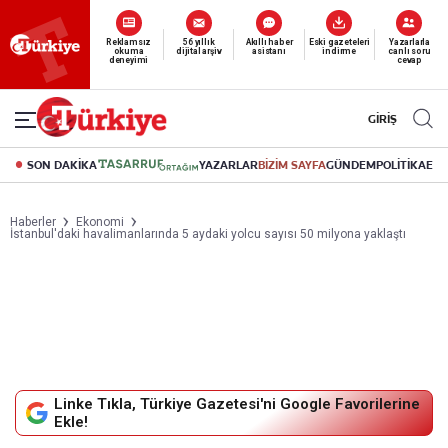
Yeni nesil dijital
abonelik 19 TL’den başlayan fiyatlarla.
GİRİŞ
SON DAKİKA
YAZARLAR
BİZİM SAYFA
GÜNDEM
POLİTİKA
EK
Haberler
Ekonomi
İstanbul'daki havalimanlarında 5 aydaki yolcu sayısı 50 milyona yaklaştı
Linke Tıkla, Türkiye Gazetesi'ni Google Favorilerine
Ekle!