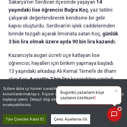
Sakarya'nın Serdivan ilçesinde yaşayan
14
yaşındaki lise öğrencisi Buğra Koç
, yaz tatilini
çalışarak değerlendirerek kendisine bir gelir
kapısı oluşturdu. Serdivan'ın işlek caddelerinden
birinde tezgah açarak limonata satan Koç,
günlük
3 bin lira olmak üzere ayda 90 bin lira kazandı.
Kazancıyla asgari ücreti üçe katlayan lise
öğrencisi, hayalleri için birikim yapmaya başladı.
13 yaşındaki arkadaşı Ali Kemal Temel’e de ilham
olan Koç,
6 saatte 3 bin lira
kazandığını söyledi.
Sizlere daha iyi hizmet sunabilmek adına sitemizde
çerez
konumlandırmaktayız. Kişisel verileriniz, KVKK ve GDPR kapsamında
×
Bugünkü yazarların köş
|
toplanıp işlenir. Detaylı bilgi almak için
Aydınlatma Metnimizi
📰
Son 30 güne ait haberleri, spor gelişmelerini veya yazar yazılarını sorgulayabilirsiniz.
inceleyebilirsiniz.
Tüm Çerezleri Kabul Et
Çerez Ayarlarına Git