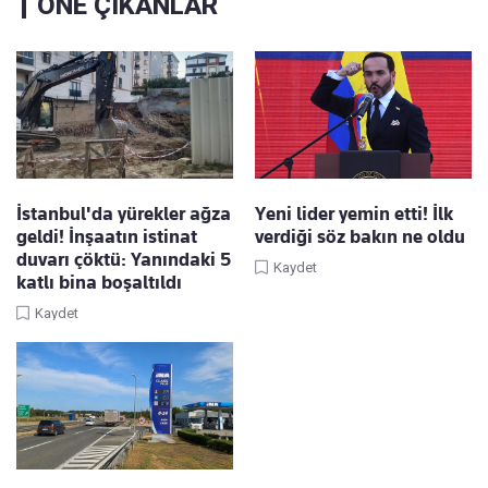
ÖNE ÇIKANLAR
İstanbul'da yürekler ağza
Yeni lider yemin etti! İlk
geldi! İnşaatın istinat
verdiği söz bakın ne oldu
duvarı çöktü: Yanındaki 5
Kaydet
katlı bina boşaltıldı
Kaydet