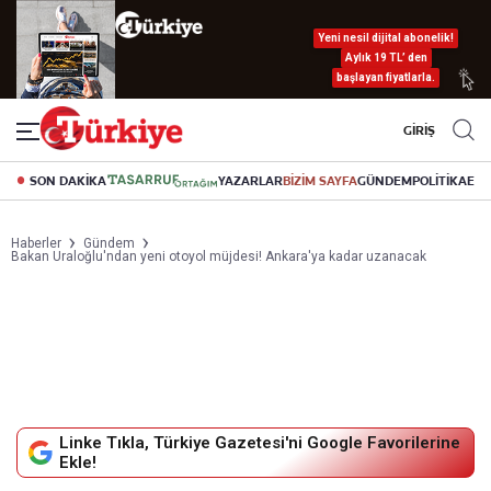
Yeni nesil dijital abonelik!
Aylık 19 TL’ den
başlayan fiyatlarla.
GİRİŞ
SON DAKİKA
YAZARLAR
BİZİM SAYFA
GÜNDEM
POLİTİKA
EK
Haberler
Gündem
Bakan Uraloğlu'ndan yeni otoyol müjdesi! Ankara'ya kadar uzanacak
Linke Tıkla, Türkiye Gazetesi'ni Google Favorilerine
Ekle!