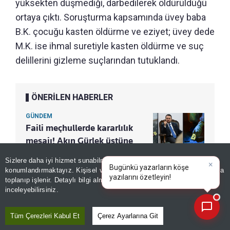
yüksekten düşmediği, darbedilerek öldürüldüğü
ortaya çıktı. Soruşturma kapsamında üvey baba
B.K. çocuğu kasten öldürme ve eziyet; üvey dede
M.K. ise ihmal suretiyle kasten öldürme ve suç
delillerini gizleme suçlarından tutuklandı.
ÖNERİLEN HABERLER
GÜNDEM
Faili meçhullerde kararlılık
mesajı! Akın Gürlek üstüne
basa basa söyledi: ‘Hiçbir
Sizlere daha iyi hizmet sunabilmek adına sitemizde
çerez
×
cinayet unutulmayacak’
Bugünkü yazarların köşe
konumlandırmaktayız. Kişisel verileriniz, KVKK ve GDPR kapsamında
yazıların
|
toplanıp işlenir. Detaylı bilgi almak için
Aydınlatma Metnimizi
📰
Son 30 güne ait haberleri, spor gelişmelerini veya yazar yazılarını sorgulayabilirsiniz.
inceleyebilirsiniz.
“
Adaletin gecikmemesi kadar gerçeğin
Tüm Çerezleri Kabul Et
Çerez Ayarlarına Git
karanlıkta kalmaması da bizim için