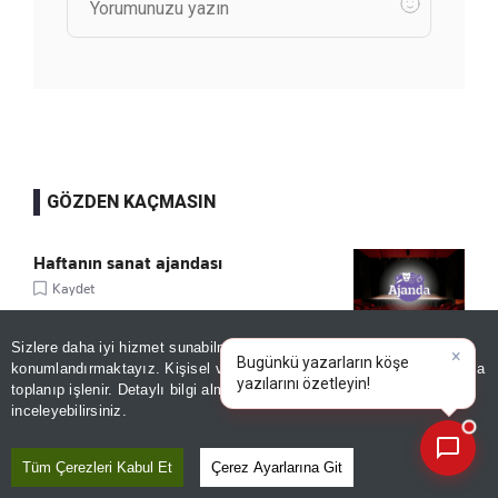
GÖZDEN KAÇMASIN
Haftanın sanat ajandası
Kaydet
Sizlere daha iyi hizmet sunabilmek adına sitemizde
çerez
×
Bugünkü yazarların köşe
konumlandırmaktayız. Kişisel verileriniz, KVKK ve GDPR kapsamında
Tarihî kitaplar dijital ortama taşınacak!
yazılarını
|
toplanıp işlenir. Detaylı bilgi almak için
Aydınlatma Metnimizi
📰
Son 30 güne ait haberleri, spor gelişmelerini veya yazar yazılarını sorgulayabilirsiniz.
Kaydet
inceleyebilirsiniz.
Tüm Çerezleri Kabul Et
Çerez Ayarlarına Git
Sturm Graz'dan Fenerbahçe itirafı: