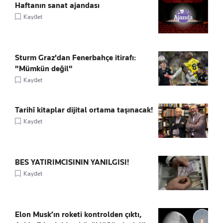
Haftanın sanat ajandası
Kaydet
Sturm Graz'dan Fenerbahçe itirafı:
"Mümkün değil"
Kaydet
Tarihî kitaplar dijital ortama taşınacak!
Kaydet
BES YATIRIMCISININ YANILGISI!
Kaydet
Elon Musk’ın roketi kontrolden çıktı,