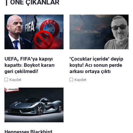
ÖNE ÇIKANLAR
UEFA, FIFA'ya kapıyı
'Çocuklar içeride' deyip
kapattı: Boykot kararı
koştu! Acı sonun perde
geri çekilmedi!
arkası ortaya çıktı
Kaydet
Kaydet
Hennessey Blackbird