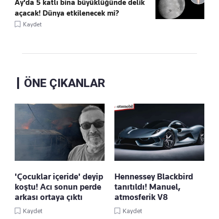
Ay'da 5 katlı bina büyüklüğünde delik
açacak! Dünya etkilenecek mi?
Kaydet
ÖNE ÇIKANLAR
'Çocuklar içeride' deyip
Hennessey Blackbird
koştu! Acı sonun perde
tanıtıldı! Manuel,
arkası ortaya çıktı
atmosferik V8
Kaydet
Kaydet