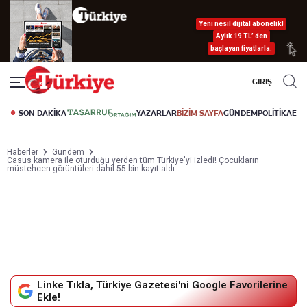
Yeni nesil dijital abonelik!
Aylık 19 TL’ den
başlayan fiyatlarla.
GİRİŞ
SON DAKİKA
YAZARLAR
BİZİM SAYFA
GÜNDEM
POLİTİKA
EK
Haberler
Gündem
Casus kamera ile oturduğu yerden tüm Türkiye'yi izledi! Çocukların
müstehcen görüntüleri dahil 55 bin kayıt aldı
Linke Tıkla, Türkiye Gazetesi'ni Google Favorilerine
Ekle!