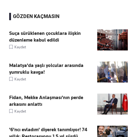
GÖZDEN KAÇMASIN
Suça sürüklenen çocuklara ilişkin
düzenleme kabul edildi
Kaydet
Malatya'da yaşlı yolcular arasında
yumruklu kavga!
Kaydet
Fidan, Mekke Anlaşması'nın perde
arkasını anlattı
Kaydet
'6'ncı evladım' diyerek tanımlıyor! 74
yıllık: Restorasyonu 1.5 yıl sürdü