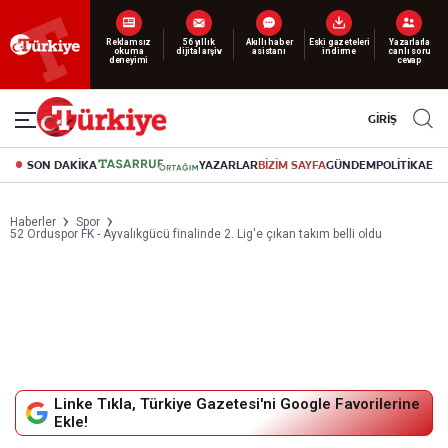
Reklamsız
56 yıllık
Akıllı haber
Eski gazeteleri
Yazarlarla
okuma
dijital arşiv
asistanı
indirme
canlı soru
deneyimi
cevap
GİRİŞ
SON DAKİKA
YAZARLAR
BİZİM SAYFA
GÜNDEM
POLİTİKA
EK
Haberler
Spor
52 Orduspor FK - Ayvalıkgücü finalinde 2. Lig'e çıkan takım belli oldu
Linke Tıkla, Türkiye Gazetesi'ni Google Favorilerine
Ekle!