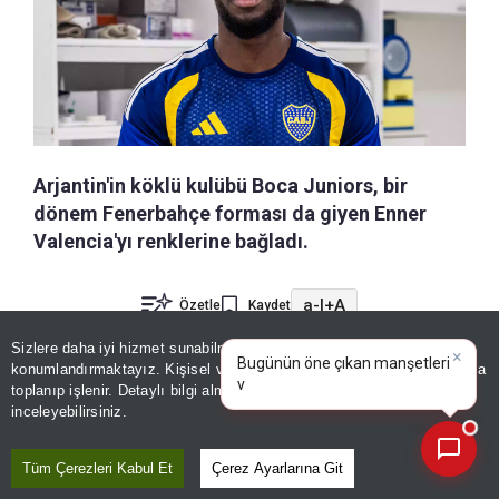
Arjantin'in köklü kulübü Boca Juniors, bir
dönem Fenerbahçe forması da giyen Enner
Valencia'yı renklerine bağladı.
a-
|
+A
Özetle
Kaydet
Sizlere daha iyi hizmet sunabilmek adına sitemizde
çerez
×
Bugünün öne çıkan manşetleri
Arjantin temsilcisi Boca Juniors, hücum hattını
konumlandırmaktayız. Kişisel verileriniz, KVKK ve GDPR kapsamında
ve gelişmeleri neler?
|
toplanıp işlenir. Detaylı bilgi almak için
Aydınlatma Metnimizi
Ekvadorlu deneyimli golcü Enner Valencia ile
📰
Son 30 güne ait haberleri, spor gelişmelerini veya yazar yazılarını sorgulayabilirsiniz.
inceleyebilirsiniz.
güçlendirdi. 36 yaşındaki Ekvadorlu forvet ile 31
Aralık 2027 tarihine kadar geçerli sözleşme
Tüm Çerezleri Kabul Et
Çerez Ayarlarına Git
imzalandığı açıklandı.