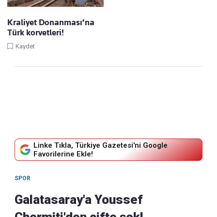
Kraliyet Donanması’na
Türk korvetleri!
Kaydet
Linke Tıkla, Türkiye Gazetesi'ni Google
Favorilerine Ekle!
SPOR
Galatasaray'a Youssef
Chermiti'den çifte şok!