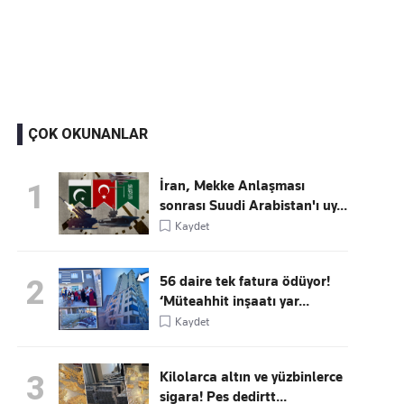
Kaçırmayın
Ücretsiz üye olun, gündemi şekillendiren gelişmeleri önce siz duyun
ÇOK OKUNANLAR
İran, Mekke Anlaşması
1
sonrası Suudi Arabistan'ı uy...
Kaydet
56 daire tek fatura ödüyor!
2
‘Müteahhit inşaatı yar...
Kaydet
Kilolarca altın ve yüzbinlerce
3
sigara! Pes dedirtt...