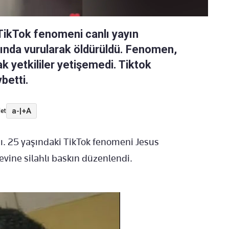
TikTok fenomeni canlı yayın
skında vurularak öldürüldü. Fenomen,
k yetkililer yetişemedi. Tiktok
ybetti.
a-
|
+A
et
. 25 yaşındaki TikTok fenomeni Jesus
evine silahlı baskın düzenlendi.