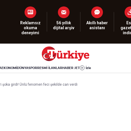
Dünya
Yaşam
Kültür-Sanat
Orta Doğu
Sağlık
Sinema
Avrupa
Hava Durumu
Arkeoloji
Reklamsız
56 yıllık
Akıllı haber
Es
okuma
dijital arşiv
asistanı
gazet
Amerika
Yemek
Kitap
deneyimi
ind
Afrika
Seyahat
Tarih
İsrail-Gazze
Aktüel
A
EKONOMİ
DÜNYA
SPOR
RESMİ İLANLAR
HABER JET
İzle
Uygulamalar
ri şoka girdi! Ünlü fenomen feci şekilde can verdi
rı