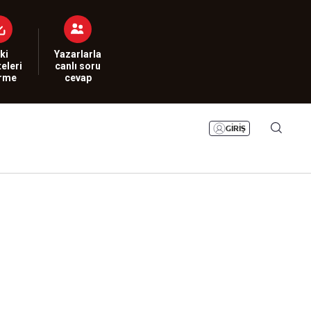
Bizim Sayfa
Namaz Vakitleri
Sesli Yayınlar
ki
Yazarlarla
eleri
canlı soru
irme
cevap
GİRİŞ