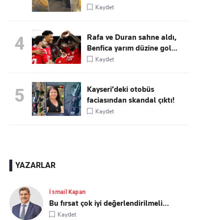
Kaydet
Rafa ve Duran sahne aldı,
4
Benfica yarım düzine gol...
Kaydet
Kayseri’deki otobüs
5
faciasından skandal çıktı!
Kaydet
YAZARLAR
İsmail Kapan
Bu fırsat çok iyi değerlendirilmeli…
Kaydet