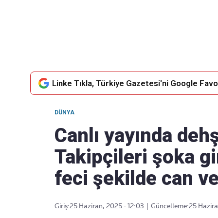
Takip Edin
Favori mecralarınızda haber akışımıza ulaşın
Linke Tıkla, Türkiye Gazetesi'ni Google Favor
DÜNYA
Canlı yayında dehş
Takipçileri şoka g
feci şekilde can ve
Giriş:
25 Haziran, 2025 - 12:03
|
Güncelleme:
25 Hazira