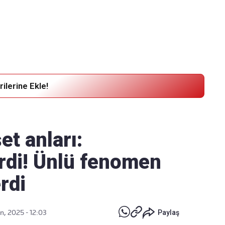
Haber Verin
Editör masamıza bilgi ve materyal göndermek için
tıklayın
ilerine Ekle!
et anları:
irdi! Ünlü fenomen
rdi
n, 2025 - 12:03
Paylaş