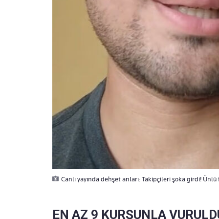
Canlı yayında dehşet anları: Takipçileri şoka girdi! Ünlü
EN AZ 9 KURŞUNLA VURULD