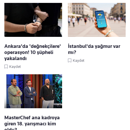
Ankara'da 'değnekçilere'
İstanbul'da yağmur var
operasyon! 10 şüpheli
mı?
yakalandı
Kaydet
Kaydet
MasterChef ana kadroya
giren 18. yarışmacı kim
oldu?