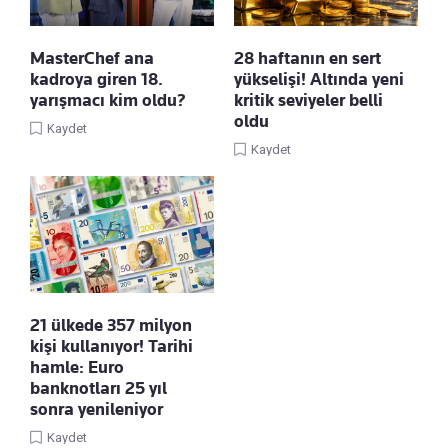
MasterChef ana
28 haftanın en sert
kadroya giren 18.
yükselişi! Altında yeni
yarışmacı kim oldu?
kritik seviyeler belli
oldu
Kaydet
Kaydet
21 ülkede 357 milyon
kişi kullanıyor! Tarihi
hamle: Euro
banknotları 25 yıl
sonra yenileniyor
Kaydet