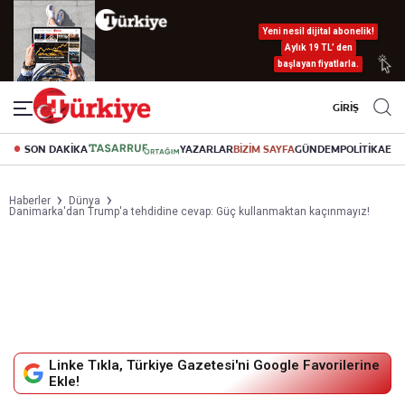
Yeni nesil dijital abonelik!
Aylık 19 TL’ den
başlayan fiyatlarla.
GİRİŞ
SON DAKİKA
YAZARLAR
BİZİM SAYFA
GÜNDEM
POLİTİKA
EK
Haberler
Dünya
Danimarka'dan Trump'a tehdidine cevap: Güç kullanmaktan kaçınmayız!
Linke Tıkla, Türkiye Gazetesi'ni Google Favorilerine
Ekle!