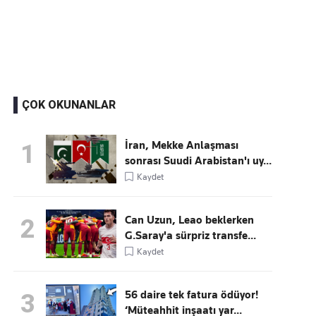
Kaçırmayın
Ücretsiz üye olun, gündemi şekillendiren gelişmeleri önce siz duyun
ÇOK OKUNANLAR
İran, Mekke Anlaşması
1
sonrası Suudi Arabistan'ı uy...
Kaydet
Can Uzun, Leao beklerken
2
G.Saray'a sürpriz transfe...
Kaydet
56 daire tek fatura ödüyor!
3
‘Müteahhit inşaatı yar...