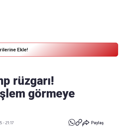
Haber Verin
Editör masamıza bilgi ve materyal göndermek için
tıklayın
ilerine Ekle!
mp rüzgarı!
 işlem görmeye
 - 21:17
Paylaş