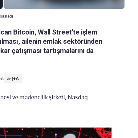
basladi
can Bitcoin, Wall Street'te işlem
çılması, ailenin emlak sektöründen
çıkar çatışması tartışmalarını da
a-
|
+A
et
nesi ve madencilik şirketi, Nasdaq