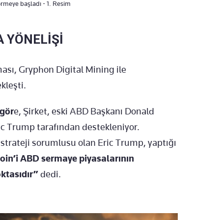
örmeye başladı - 1. Resim
A YÖNELİŞİ
ması, Gryphon Digital Mining ile
leşti.
 gör
e, Şirket, eski ABD Başkanı Donald
ic Trump tarafından destekleniyor.
 strateji sorumlusu olan Eric Trump, yaptığı
coin’i ABD sermaye piyasalarının
ktasıdır”
dedi.