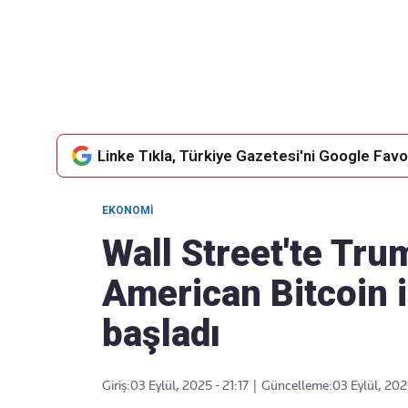
Takip Edin
Favori mecralarınızda haber akışımıza ulaşın
Linke Tıkla, Türkiye Gazetesi'ni Google Favor
EKONOMI
Wall Street'te Tru
American Bitcoin
başladı
Giriş:
03 Eylül, 2025 - 21:17
|
Güncelleme:
03 Eylül, 2025