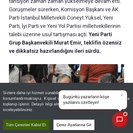
tansiyon zaman zaman yükselmeye devam etti.
Görüşmeler sürerken, Komisyon Başkanı ve AK
Parti İstanbul Milletvekili Cüneyt Yüksel, Yeni
Parti, İyi Parti ve Yeni Yol Partisi milletvekillerinin
talebi üzerine usul tartışması açtı.
Yeni Parti
Grup Başkanvekili Murat Emir, teklifin özensiz
ve dikkatsiz hazırlandığını ileri sürdü.
Sizlere daha iyi hizmet sunabilmek adına sitemizde
çerez
konumlandırmaktayız. Kişisel verileriniz, KVKK ve GDPR kapsamında
×
toplanıp işlenir. Detaylı bilgi almak için
Aydınlatma Metnimizi
📰
Son 30 güne ait haberleri, spor gelişmelerini veya yazar yazılarını sorgulayabilirsiniz.
inceleyebilirsiniz.
Tüm Çerezleri Kabul Et
Çerez Ayarlarına Git