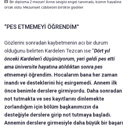
Bir diploma 2 mezun! Anne sevgisi engel tanımadı, kızının hayaline
ortak oldu: Mezuniyet cübbesini birlikte giydiler
“PES ETMEMEYİ ÖĞRENDİM”
Gözlerini sonradan kaybetmeni
n a
cı bir durum
olduğunu belirten Kardelen Tezcan ise “
Dört yıl
önceki Kardelen'i düşünüyorum, yeri geldi pes etti
ama üniversite hayatına atıldıktan sonra pes
et
memeyi öğrendim. Hocalarım bana her zaman
inandı ve desteklerini hiç esirgemedi. Annem ilk
önce benimle derslere girmiyordu. Daha sonradan
not tutmakta ve ses kayıtlarını dinlemekte
zorlandığım için bölüm başkanımızın da
desteğiyle derslere girip not tutmaya başladı.
Annemin derslere girmesiyle daha büyük bir başarı