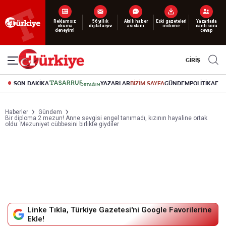
Yeni nesil dijital
abonelik 19 TL’den başlayan fiyatlarla.
GİRİŞ
SON DAKİKA
YAZARLAR
BİZİM SAYFA
GÜNDEM
POLİTİKA
EK
Haberler
Gündem
Bir diploma 2 mezun! Anne sevgisi engel tanımadı, kızının hayaline ortak
oldu: Mezuniyet cübbesini birlikte giydiler
Linke Tıkla, Türkiye Gazetesi'ni Google Favorilerine
Ekle!