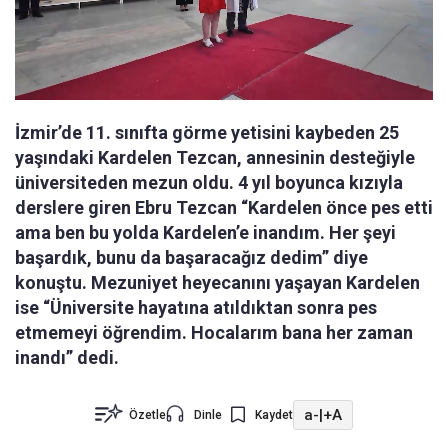
İzmir’de 11. sınıfta görme yetisini kaybeden 25
yaşındaki Kardelen Tezcan, annesinin desteğiyle
üniversiteden mezun oldu. 4 yıl boyunca kızıyla
derslere giren Ebru Tezcan “Kardelen önce pes etti
ama ben bu yolda Kardelen’e inandım. Her şeyi
başardık, bunu da başaracağız dedim” diye
konuştu. Mezuniyet heyecanını yaşayan Kardelen
ise “Üniversite hayatına atıldıktan sonra pes
etmemeyi öğrendim. Hocalarım bana her zaman
inandı” dedi.
a-
|
+A
Özetle
Dinle
Kaydet