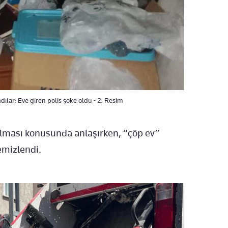
dılar: Eve giren polis şoke oldu - 2. Resim
tılması konusunda anlaşırken, “çöp ev”
emizlendi.