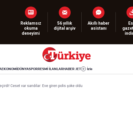
Dünya
Yaşam
Kültür-Sanat
Orta Doğu
Sağlık
Sinema
Avrupa
Hava Durumu
Arkeoloji
Reklamsız
56 yıllık
Akıllı haber
Es
okuma
dijital arşiv
asistanı
gazet
Amerika
Yemek
Kitap
deneyimi
ind
Afrika
Seyahat
Tarih
İsrail-Gazze
Aktüel
A
EKONOMİ
DÜNYA
SPOR
RESMİ İLANLAR
HABER JET
İzle
Uygulamalar
eçirdi! Ceset var sandılar: Eve giren polis şoke oldu