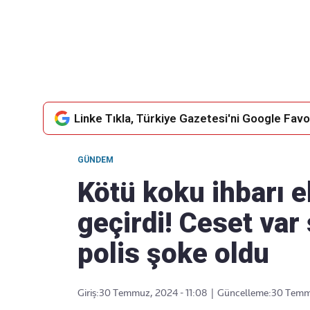
Takip Edin
Favori mecralarınızda haber
akışımıza ulaşın
Linke Tıkla, Türkiye Gazetesi'ni Google Favor
GÜNDEM
Kötü koku ihbarı e
geçirdi! Ceset var 
polis şoke oldu
Giriş:
30 Temmuz, 2024 - 11:08
|
Güncelleme:
30 Temmu