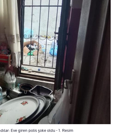
dılar: Eve giren polis şoke oldu - 1. Resim