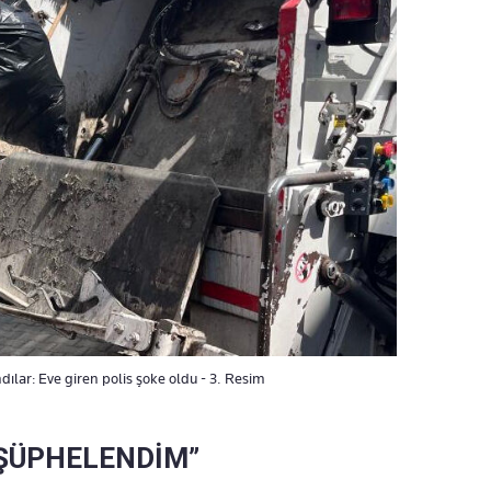
dılar: Eve giren polis şoke oldu - 3. Resim
 ŞÜPHELENDİM”