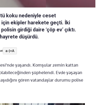
ötü koku nedeniyle ceset
için ekipler harekete geçti. İki
olisin girdiği daire ‘çöp ev’ çıktı.
 hayrete düşürdü.
a-
|
+A
et
lesi'nde yaşandı. Komşular zemin kattan
 olabileceğinden şüphelendi. Evde yaşayan
a taşıdığını gören vatandaşlar durumu polise