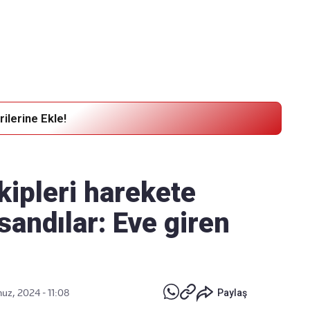
Haber Verin
Editör masamıza bilgi ve materyal
göndermek için
tıklayın
ilerine Ekle!
kipleri harekete
sandılar: Eve giren
z, 2024 - 11:08
Paylaş