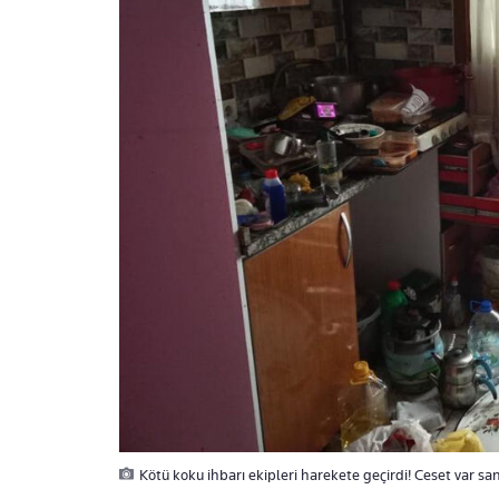
Kötü koku ihbarı ekipleri harekete geçirdi! Ceset var san