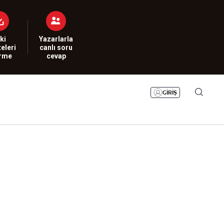
Bizim Sayfa
Namaz Vakitleri
Sesli Yayınlar
ki
Yazarlarla
eleri
canlı soru
irme
cevap
GİRİŞ