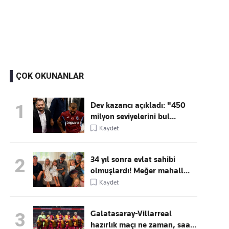
Kaçırmayın
Ücretsiz üye olun, gündemi
şekillendiren gelişmeleri önce siz duyun
ÇOK OKUNANLAR
Dev kazancı açıkladı: "450
1
milyon seviyelerini bul...
Kaydet
34 yıl sonra evlat sahibi
2
olmuşlardı! Meğer mahall...
Kaydet
Galatasaray-Villarreal
3
hazırlık maçı ne zaman, saa...