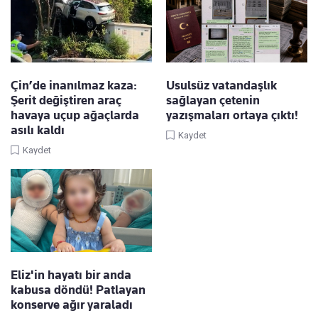
Çin’de inanılmaz kaza:
Usulsüz vatandaşlık
Şerit değiştiren araç
sağlayan çetenin
havaya uçup ağaçlarda
yazışmaları ortaya çıktı!
asılı kaldı
Kaydet
Kaydet
Eliz'in hayatı bir anda
kabusa döndü! Patlayan
konserve ağır yaraladı