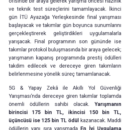
ofisinde bir araya gelerek yarışma öncesi hazırlık
ve teknik test süreçlerini tamamlayacak. İkinci
gün İTÜ Ayazağa Yerleşkesinde final yarışması
başlayacak ve takımlar gün boyunca sunumlarını
gerçekleştirerek geliştirdikleri uygulamalarla
yarışacak. Final programının son gününde ise
takımlar protokol buluşmasında bir araya gelecek;
yarışmanın kapanış programında prestij ödülleri
takdim edilecek ve dereceye giren takımların
belirlenmesine yönelik süreç tamamlanacak.
5G & Yapay Zekâ ile Akıllı Yol Güvenliği
Yarışması’nda dereceye giren takımlar toplamda
önemli ödüllerin sahibi olacak.
Yarışmanın
birincisi 175 bin TL, ikincisi 150 bin TL,
üçüncüsü ise 125 bin TL ödül
kazanacak. Maddi
ödüllerin yanı sıra yarışmada
En İyi Uygulama