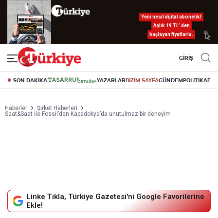
Yeni nesil dijital abonelik!
Aylık 19 TL’ den
başlayan fiyatlarla.
GİRİŞ
SON DAKİKA
YAZARLAR
BİZİM SAYFA
GÜNDEM
POLİTİKA
EK
Haberler
Şirket Haberleri
Saat&Saat ile Fossil’den Kapadokya’da unutulmaz bir deneyim
Linke Tıkla, Türkiye Gazetesi'ni Google Favorilerine
Ekle!