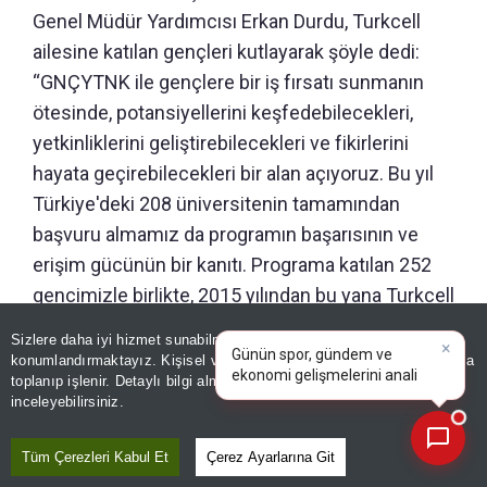
Genel Müdür Yardımcısı Erkan Durdu, Turkcell
ailesine katılan gençleri kutlayarak şöyle dedi:
“GNÇYTNK ile gençlere bir iş fırsatı sunmanın
ötesinde, potansiyellerini keşfedebilecekleri,
yetkinliklerini geliştirebilecekleri ve fikirlerini
hayata geçirebilecekleri bir alan açıyoruz. Bu yıl
Türkiye'deki 208 üniversitenin tamamından
başvuru almamız da programın başarısının ve
erişim gücünün bir kanıtı. Programa katılan 252
gencimizle birlikte, 2015 yılından bu yana Turkcell
ekosistemine kazandırdığımız genç yetenek
×
Günün spor, gündem ve
Sizlere daha iyi hizmet sunabilmek adına sitemizde
çerez
sayısı 1.836’ya ulaştı. Gençlerin hayallerini
ekonomi gelişmelerini analiz
konumlandırmaktayız. Kişisel verileriniz, KVKK ve GDPR kapsamında
edin!
toplanıp işlenir. Detaylı bilgi almak için
Aydınlatma Metnimizi
desteklemeyi, ülkemizin dijital geleceğine
📰
Son 30 güne ait haberleri, spor gelişmelerini veya yazar yazılarını sorgulayabilirsiniz.
inceleyebilirsiniz.
yaptığımız yatırımın önemli bir parçası olarak
görüyoruz. Turkcell ailesine katılan tüm
Tüm Çerezleri Kabul Et
Çerez Ayarlarına Git
gençlerimize hoş geldiniz diyor, kariyerlerinde