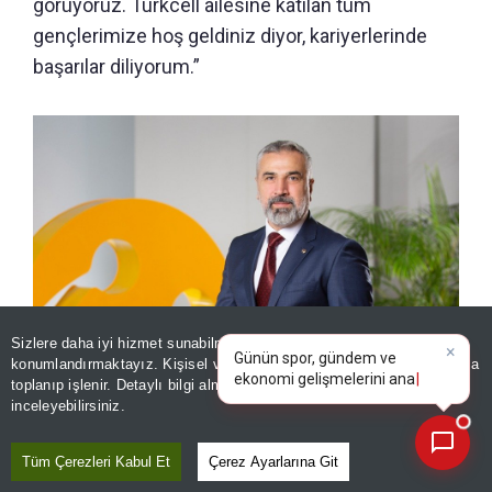
görüyoruz. Turkcell ailesine katılan tüm
gençlerimize hoş geldiniz diyor, kariyerlerinde
başarılar diliyorum.”
×
Günün spor, gündem ve
Sizlere daha iyi hizmet sunabilmek adına sitemizde
çerez
ekonomi gelişmelerini analiz
konumlandırmaktayız. Kişisel verileriniz, KVKK ve GDPR kapsamında
edin!
|
toplanıp işlenir. Detaylı bilgi almak için
Aydınlatma Metnimizi
📰
Sorumlu Genel Müdür Yardımcısı Erkan Durdu
Son 30 güne ait haberleri, spor gelişmelerini veya yazar yazılarını sorgulayabilirsiniz.
inceleyebilirsiniz.
Tüm Çerezleri Kabul Et
Çerez Ayarlarına Git
GNÇYTNK 2026’YA VERİ MERKEZİ