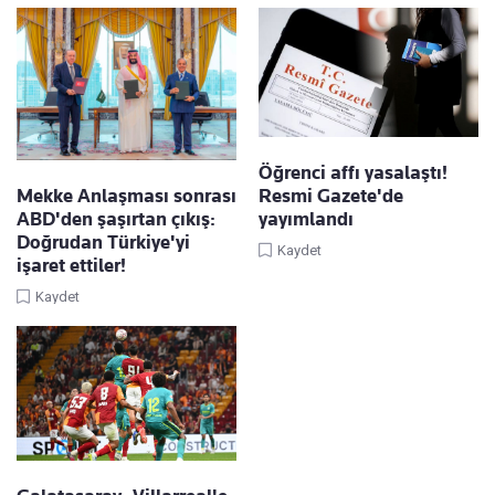
Öğrenci affı yasalaştı!
Mekke Anlaşması sonrası
Resmi Gazete'de
ABD'den şaşırtan çıkış:
yayımlandı
Doğrudan Türkiye'yi
Kaydet
işaret ettiler!
Kaydet