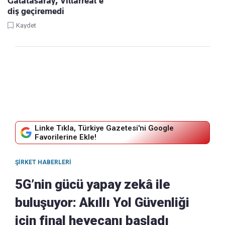
Galatasaray, Villarreal'e
diş geçiremedi
Kaydet
Linke Tıkla, Türkiye Gazetesi'ni Google
Favorilerine Ekle!
ŞIRKET HABERLERI
5G’nin gücü yapay zekâ ile
buluşuyor: Akıllı Yol Güvenliği
için final heyecanı başladı