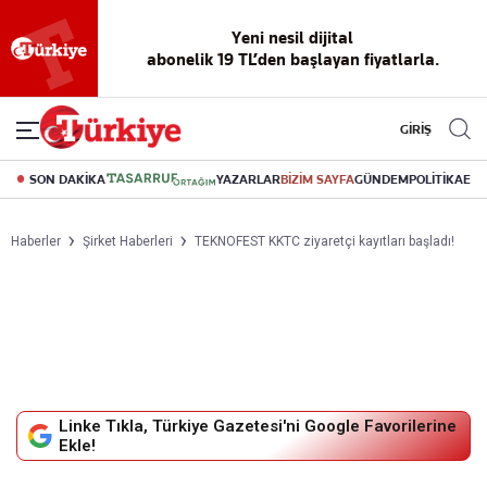
Yeni nesil dijital
abonelik 19 TL’den başlayan fiyatlarla.
GİRİŞ
SON DAKİKA
YAZARLAR
BİZİM SAYFA
GÜNDEM
POLİTİKA
EK
Haberler
Şirket Haberleri
TEKNOFEST KKTC ziyaretçi kayıtları başladı!
Linke Tıkla, Türkiye Gazetesi'ni Google Favorilerine
Ekle!