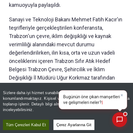
kamuoyuyla paylaşıldı.
Sanayi ve Teknoloji Bakanı Mehmet Fatih Kacır'ın
teşrifleriyle gerçekleştirilen konferansta,
Trabzon'un çevre, iklim değişikliği ve kaynak
verimliliği alanındaki mevcut durumu
değerlendirilirken, ilin kısa, orta ve uzun vadeli
önceliklerini içeren Trabzon Sıfır Atık Hedef
Belgesi Trabzon Çevre, Şehircilik ve İklim
Değişikliği İl Müdürü Uğur Korkmaz tarafından
kamuoyuna ilan edildi.
Sizlere daha iyi hizmet sunabilmek adına sitemizde
çerez
×
Bugünün öne çıkan manşetleri
konumlandırmaktayız. Kişisel verileriniz, KVKK ve GDPR kapsamında
Konferansta Sanayi ve Teknoloji Bakanı Mehmet
ve gelişmeleri nele
toplanıp işlenir. Detaylı bilgi almak için
Aydınlatma Metnimizi
📰
Fatih Kacır, Karadeniz Teknik Üniversitesi Rektörü
Son 30 güne ait haberleri, spor gelişmelerini veya yazar yazılarını sorgulayabilirsiniz.
inceleyebilirsiniz.
Prof. Dr. Hamdullah Çuvalcı ve Sıfır Atık Vakfı
Başkanı ve COP31 Yüksek Düzeyli İklim
Tüm Çerezleri Kabul Et
Çerez Ayarlarına Git