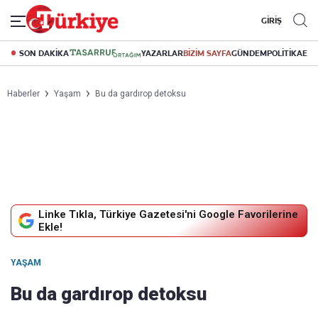
GİRİŞ
SON DAKİKA
YAZARLAR
BİZİM SAYFA
GÜNDEM
POLİTİKA
EK
Haberler
Yaşam
Bu da gardırop detoksu
Linke Tıkla, Türkiye Gazetesi'ni Google Favorilerine
Ekle!
YAŞAM
Bu da gardırop detoksu