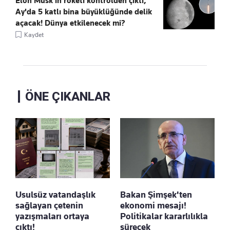
Elon Musk’ın roketi kontrolden çıktı,
Ay'da 5 katlı bina büyüklüğünde delik
açacak! Dünya etkilenecek mi?
Kaydet
ÖNE ÇIKANLAR
Usulsüz vatandaşlık
Bakan Şimşek'ten
sağlayan çetenin
ekonomi mesajı!
yazışmaları ortaya
Politikalar kararlılıkla
çıktı!
sürecek